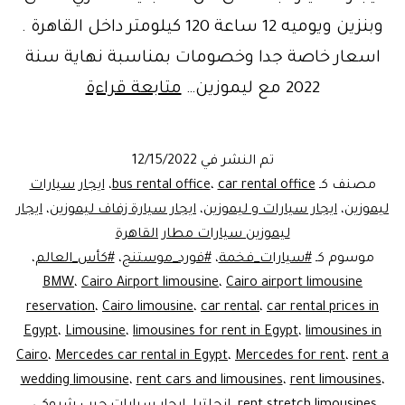
وبنزين ويوميه 12 ساعة 120 كيلومتر داخل القاهرة .
اسعار خاصة جدا وخصومات بمناسبة نهاية سنة
ايجار
2022 مع ليموزين…
متابعة قراءة
سيارات
ليموزين
تم النشر في
12/15/2022
القاهره
مصنف كـ
car rental office
،
bus rental office
،
ايجار سيارات
Egypt
ليموزين
،
ايجار سيارات و ليموزين
،
ايجار سيارة زفاف ليموزين
،
ايجار
ليموزين سيارات مطار القاهرة
rent
موسوم كـ
#سيارات_فخمة
،
#فورد_موستنج
،
#كأس_العالم
،
limousine
BMW
،
Cairo Airport limousine
،
Cairo airport limousine
reservation
،
Cairo limousine
،
car rental
،
car rental prices in
Egypt
،
Limousine
،
limousines for rent in Egypt
،
limousines in
Cairo
،
Mercedes car rental in Egypt
،
Mercedes for rent
،
rent a
wedding limousine
،
rent cars and limousines
،
rent limousines
،