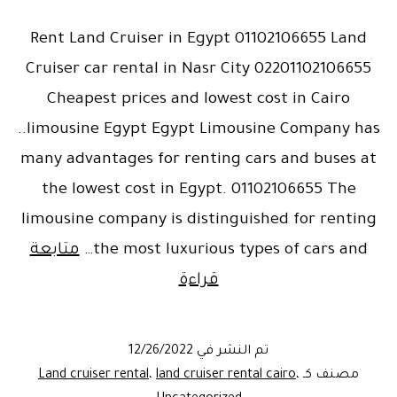
Rent Land Cruiser in Egypt 01102106655 Land
Cruiser car rental in Nasr City 02201102106655
Cheapest prices and lowest cost in Cairo
..limousine Egypt Egypt Limousine Company has
many advantages for renting cars and buses at
the lowest cost in Egypt. 01102106655 The
limousine company is distinguished for renting
the most luxurious types of cars and…
متابعة
Toyota
قراءة
Land
Cruiser
تم النشر في
12/26/2022
for
مصنف كـ
،
land cruiser rental cairo
،
Land cruiser rental