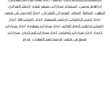
rent stretch limousines
،
إنجلترا
،
إيجار سيارات جيب شروكى
،
ابراهيم عيسي
،
استئجار سيارات بسعر مميز
،
البنك المركزي
،
الدهب
،
الدولاؤ
،
الدولار
،
الفيدرالي الامريكي
،
ايجار اتوبيس في مصر
،
ايجار احدث الباصات بارخص الاسعار
،
ايجار باصات vip
،
ايجار
باصات لرحلات اليوم الواحد
،
ايجار سيارات صغيره
،
ايجار سيارات
كبيرة
،
ايجار سيارات كوماندر
،
ايجار سيارات لاند كروزر
،
سيارات
،
صنع في مصر
،
فرنسا ضد المغرب
،
مريم