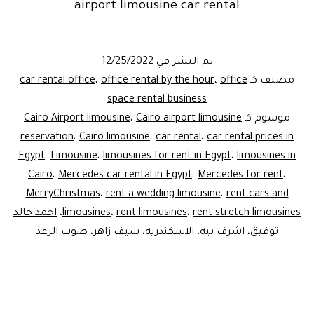
airport limousine car rental
تم النشر في
12/25/2022
مصنف كـ
office
،
office rental by the hour
،
car rental office
space rental business
موسوم كـ
Cairo airport limousine
،
Cairo Airport limousine
reservation
،
Cairo limousine
،
car rental
،
car rental prices in
Egypt
،
Limousine
،
limousines for rent in Egypt
،
limousines in
Cairo
،
Mercedes car rental in Egypt
،
Mercedes for rent
،
MerryChristmas
،
rent a wedding limousine
،
rent cars and
rent stretch limousines
،
rent limousines
،
limousines
،
احمد خالد
توفيق
،
اشرف بيه
،
الاسكندريه
،
سيف زاهر
،
صوت الرعد