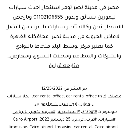
مصر في مدينة نصر توفر استئجار احدث سيارات
ليموزين بسائق وبدون 01102106655 وبارخص
الاسعار. نحن وكاله تأجير سيارات بالقرب من افضل
الاماكن الحيويه في مدينة نصر..محافظة القاهرة .
كما تعتبر مركز لوسط البلد فتحاط بالنوادي
والشركات والمطاعم ومحلات التسوق ومعارض…
إيجار
متابعة قراءة
سيارات
مدينةنصر
تم النشر في
12/25/2022
..cars
مصنف كـ
car rental office us
،
car rental office
،
ايجار سيارات
rent
ليموزين
،
ايجار سيارات و ليموزين
موسوم كـ
#arabgt
،
#الاسكندريه
،
#سرقة_لكزس_بالرياض
،
Nasr
#سيارات
،
#عرب_جي_تي
،
25 ديسمبر 2022
،
Cairo Airport
city
limousine
،
Cairo airport limousine car rental
،
Cairo airport