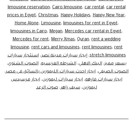
limousine reservation
،
Cairo limousine
،
car rental
،
car rental
prices in Egypt
،
Christmas
،
Happy Holidays
،
Happy New Year
،
Home Alone
،
Limousine
،
limousines for rent in Egypt
،
limousines in Cairo
،
Megan
،
Mercedes car rental in Egypt
،
Mercedes for rent
،
Merry Xmas
،
Quran
،
rent a wedding
limousine
،
rent cars and limousines
،
rent limousines
،
rent
stretch limousines
،
إيجار سيارات مدينة نصر
،
استئجار سيارات
بسعر مميز
،
البنك الاهلي
،
الشرطه الفرنسيه
،
الصوت الشتوي
،
الصوت الصيفي
،
ايجار احدث سيارات الليموزين بالسائق فى مصر
،
ايجار سيارات فارهه
،
ايجار سيارات ليموزين
،
ايجار مرسيدس
ليموزين
،
سيف زاهر
،
صوت الرعد