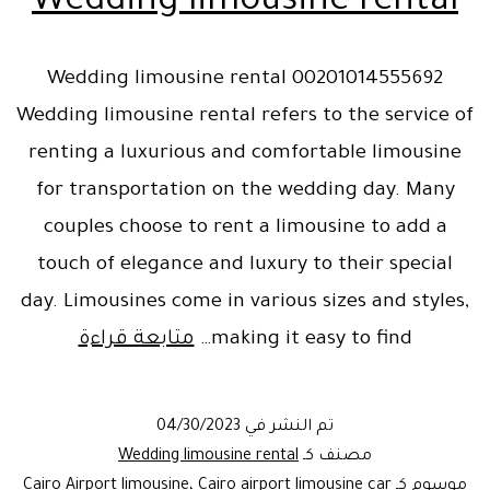
Wedding limousine rental
Wedding limousine rental 00201014555692
Wedding limousine rental refers to the service of
renting a luxurious and comfortable limousine
for transportation on the wedding day. Many
couples choose to rent a limousine to add a
touch of elegance and luxury to their special
day. Limousines come in various sizes and styles,
Wedding
making it easy to find…
متابعة قراءة
imousine
rental
تم النشر في
04/30/2023
مصنف كـ
Wedding limousine rental
موسوم كـ
Cairo airport limousine car
،
Cairo Airport limousine