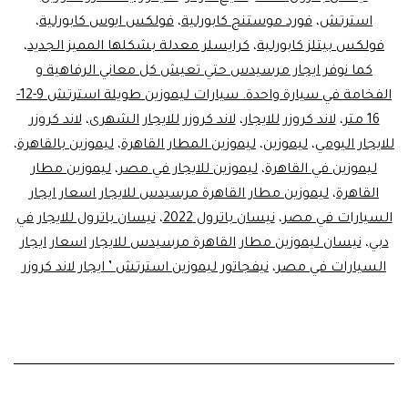
استرتش
،
فورد موستنج كابورلية
،
فولكس ايوس كابورلية
،
فولكس بيتلز كابورلية
،
كرايسلر معدلة بشكلها المميز الجديد
،
كما نوفر ايجار مرسيدس حتي تعيش كل معاني الرفاهية و
الفخامة في سيارة واحدة. سيارات ليموزين طويلة استرتش 9-12-
16 متر
،
لاند كروزر للايجار
،
لاند كروزر للايجار الشهرى
،
لاند كروزر
للايجار اليومي
،
ليموزين
،
ليموزين المطار القاهرة
،
ليموزين بالقاهرة
،
ليموزين في القاهرة
،
ليموزين للايجار في مصر
،
ليموزين مطار
القاهرة
،
ليموزين مطار القاهرة مرسيدس للايجار اسعار ايجار
السيارات في مصر
،
نيسان باترول 2022
،
نيسان باترول للايجار في
دبي
،
نيسان ليموزين مطار القاهرة مرسيدس للايجار اسعار ايجار
السيارات في مصر
،
نيفجاتور ليموزين استرتش ’ ايجار لاند كروزر