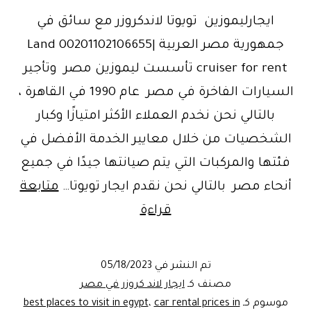
ايجارليموزين تويوتا لاندكروزر مع سائق في
جمهورية مصر العربية |00201102106655 Land
cruiser for rent تأسست ليموزين مصر وتأجير
السيارات الفاخرة في مصر عام 1990 في القاهرة ،
بالتالي نحن نخدم العملاء الأكثر امتيازًا وكبار
الشخصيات من خلال معايير الخدمة الأفضل في
فئتها والمركبات التي يتم صيانتها جيدًا في جميع
أنحاء مصر بالتالي نحن نقدم ايجار تويوتا…
متابعة
Limousineegypt-
قراءة
ايجار
ليموزين
تم النشر في
05/18/2023
لاند
مصنف كـ
ايجار لاند كروزر في مصر
كروزر
موسوم كـ
car rental prices in
،
best places to visit in egypt