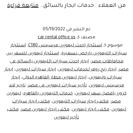
بمو
من العملاء . خدمات ايجار بالسائق…
متابعة قراءة
أو
بدو
تم النشر في
05/19/2022
است
مصنف كـ
car rental office us
سيا
موسوم كـ
استئجار احدث ليموزين مرسيدس C180
،
استئجار
سيارات الليموزين بارخص تسعيرة
،
استئجار ليموزين للسفر بين
من
محافاظات مصر
،
ايجار احدث سيارات الليموزين بالسائق فى
ليم
مصر
،
ايجار رنج روفر لخدمات ليموزين
،
ايجار سيارات ليموزين
،
ايجار
مص
سيارات وليموزين
،
ايجار ليموزين مطار القاهره الدولى
،
ايجار
مرسيدس ليموزين
،
تأجير سيارات ليموزين فى مصر
،
تاجير لاند
كروزر بافضل سعر ليموزين
،
خدمات الليموزين بالقاهره
،
ليموزين
مصر
،
مكتب ايجار سيارات الليموزين
،
مكتب ايجار سيارات
ليموزين
،
مكتب ايجار ليموزين
،
مكتب ايجار ليموزين مصر
،
مكتب
تأجير ليموزين