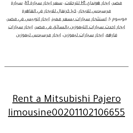
مصر
،
ايجار هونداي H1 للرحلات
،
سعر ايجار سيارة h1
،
سيارة
مرسيدس للايجار
،
كيا كرنفال للايجار في القاهرة
موسوم كـ
استئجار سيارات بسعر مميز
،
ايجار اتوبيس في مصر
،
ايجار احدث سيارات الليموزين بالسائق فى مصر
،
ايجار سيارات
فارهه
،
ايجار سيارات ليموزين
،
ايجار مرسيدس ليموزين
Rent a Mitsubishi Pajero
limousine00201102106655