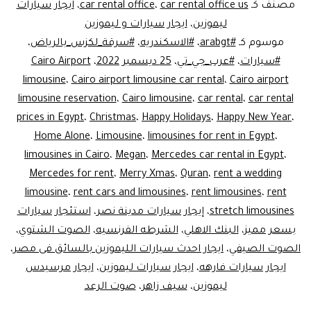
..cars
مصنف كـ
car rental office us
،
car rental office
،
ايجار سيارات
rent
ليموزين
،
ايجار سيارات و ليموزين
موسوم كـ
#arabgt
،
#الاسكندريه
،
#سرقة_لكزس_بالرياض
،
Nasr
#سيارات
،
#عرب_جي_تي
،
25 ديسمبر 2022
،
Cairo Airport
city
limousine
،
Cairo airport limousine car rental
،
Cairo airport
limousine reservation
،
Cairo limousine
،
car rental
،
car rental
prices in Egypt
،
Christmas
،
Happy Holidays
،
Happy New Year
،
Home Alone
،
Limousine
،
limousines for rent in Egypt
،
limousines in Cairo
،
Megan
،
Mercedes car rental in Egypt
،
Mercedes for rent
،
Merry Xmas
،
Quran
،
rent a wedding
limousine
،
rent cars and limousines
،
rent limousines
،
rent
stretch limousines
،
إيجار سيارات مدينة نصر
،
استئجار سيارات
بسعر مميز
،
البنك الاهلي
،
الشرطه الفرنسيه
،
الصوت الشتوي
،
الصوت الصيفي
،
ايجار احدث سيارات الليموزين بالسائق فى مصر
،
ايجار سيارات فارهه
،
ايجار سيارات ليموزين
،
ايجار مرسيدس
ليموزين
،
سيف زاهر
،
صوت الرعد