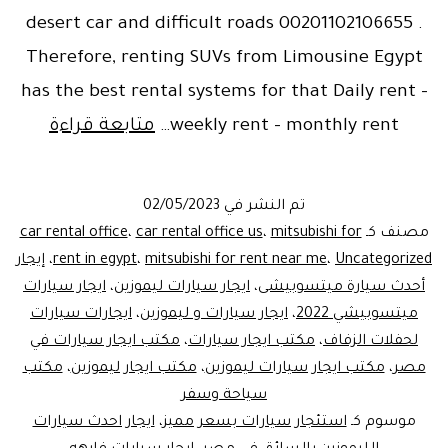
desert car and difficult roads 00201102106655 .
Therefore, renting SUVs from Limousine Egypt
has the best rental systems for that Daily rent –
Rent
weekly rent – monthly rent…
متابعة قراءة
a
ubishi
تم النشر في
02/05/2023
Pajero
مصنف كـ
mitsubishi for
،
car rental office us
،
car rental office
106655
Uncategorized
،
mitsubishi for rent near me
،
rent in egypt
،
إيجار
أحدث سيارة ميتسوبيشى
،
ايجار سيارات ليموزين
،
ايجار سيارات
ميتسوبيشي 2022
،
ايجار سيارات و ليموزين
،
ايجارات سيارات
لحفلات الزفاف
،
مكتب ايجار سيارات
،
مكتب ايجار سيارات في
مصر
،
مكتب ايجار سيارات ليموزين
،
مكتب ايجار ليموزين
،
مكتب
سياحة وسفر
موسوم كـ
استئجار سيارات بسعر مميز
،
ايجار احدث سيارات