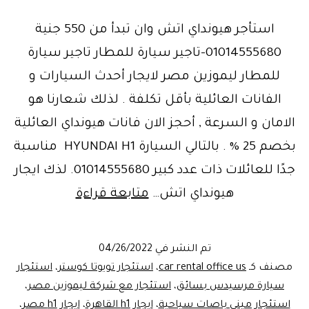
استأجر هيونداي اتش وان تبدأ من 550 جنية
01014555680-تاجير سيارة للمطار تاجير سيارة
للمطار ليموزين مصر لايجار أحدث السيارات و
الفانات العائلية بأقل تكلفة . لذلك شعارنا هو
الامان و السرعة , أحجز الان فانات هيونداي العائلية
بخصم 25 % . بالتالي السيارة HYUNDAI H1 مناسبة
جدًا للعائلات ذات عدد كبير 01014555680. لذك ايجار
ايجار
هيونداي اتش…
متابعة قراءة
ليموزين
مصر..ايجار
تم النشر في
04/26/2022
سيارة
مصنف كـ
car rental office us
،
استئجار تويوتا كوستر
،
استئجار
للمطار
سيارة مرسيدس بسائق
،
استئجار مع شركة ليموزين مصر
،
استئجار ميني باصات سياحية
،
ايجار h1 القاهرة
،
ايجار h1 مصر
،