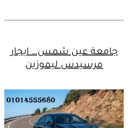
جامعة عين شمس… ايجار
مرسيدس ليموزين