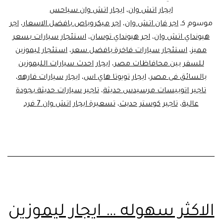
ايجار اتش وان
،
ايجار اتش وان سياحس
موسوم كـ
اجر فان اتش وان
،
اجر ميكروباص بافضل الاسعار
،
اجر
هيونداي اتش وان
،
اجر هيونداي توسان
،
استئجار سيارات بسعر
مميز
،
استئجار سيارات فاخرة بافضل سعر
،
استئجار ليموزين
للسفر بين محافاظات مصر
،
ايجار احدث سيارات الليموزين
بالسائق فى مصر
،
ايجار تويوتا هاي اس
،
ايجار سيارات فارهه
،
تاجير اتوبيسات مرسيدس حديثة
،
تاجير سيارات حديثة بجودة
عالية
،
تاجير كوستر حديث
،
تسعيرة ايجار اتش وان 7 فرد
الاكثر سهوله … ايجار ليموزين