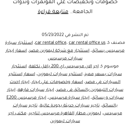
خصومات وتخفيضات علي المؤتمرات وندوات
جامعة
الجامعة…
متابعة قراءة
عين
شمس…
تم النشر في
05/23/2022
ايجار
مصنف كـ
car rental office us
،
car rental office
،
استئجار سيارة
مرسيدس
مرسيدس بسائق
،
استئجار مع شركة ليموزين مصر
،
اسعار ايجار
سيارات مرسيدس
ليموزين
موسوم كـ
اجر الان مرسيدس اي 200 باقل تكلفة
،
استئجار
سيارات بسعر مميز
،
استئجر سيارات ليموزين
،
اسعار استئجر
السيارات في مصر
،
اسعار وخصومات علي ايجار
،
ايجار احدث
سيارات الليموزين بالسائق فى مصر
،
ايجار سيارات فارهه
،
ايجار
سيارات و بسائق
،
ايجار سيارة مرسيدس
،
ايجار مرسيدس E200
بالسائق
،
تاجير سيارات حديثة بجودة عالية
،
تاجير سيارات
مرسيدس
،
ليموزين مطار القاهرة مرسيدس لتاجير
،
مكتب اجر
سيارات ليموزين