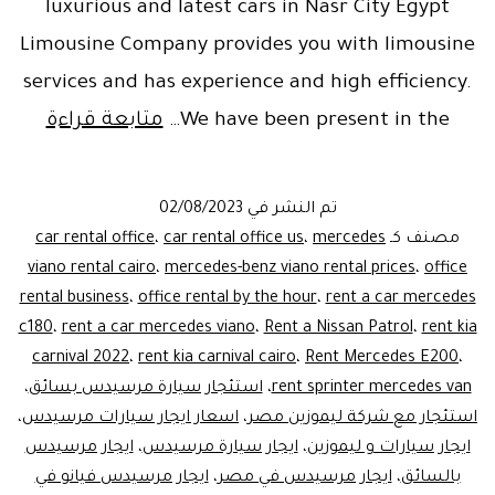
luxurious and latest cars in Nasr City Egypt
Limousine Company provides you with limousine
services and has experience and high efficiency.
usine
We have been present in the…
متابعة قراءة
car
ental
تم النشر في
02/08/2023
cairo
مصنف كـ
mercedes
،
car rental office us
،
car rental office
viano rental cairo
،
mercedes-benz viano rental prices
،
office
rental business
،
office rental by the hour
،
rent a car mercedes
c180
،
rent a car mercedes viano
،
Rent a Nissan Patrol
،
rent kia
carnival 2022
،
rent kia carnival cairo
،
Rent Mercedes E200
،
rent sprinter mercedes van
،
استئجار سيارة مرسيدس بسائق
،
استئجار مع شركة ليموزين مصر
،
اسعار ايجار سيارات مرسيدس
،
ايجار سيارات و ليموزين
،
ايجار سيارة مرسيدس
،
ايجار مرسيدس
بالسائق
،
ايجار مرسيدس في مصر
،
ايجار مرسيدس فيانو في