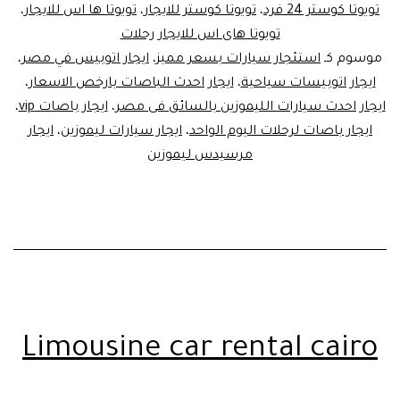
تويوتا كوستر 24 فرد
،
تويوتا كوستر للايجار
،
تويوتا ها اس للايجار
،
تويوتا هاى اس للايجار رحلات
موسوم كـ
استئجار سيارات بسعر مميز
،
ايجار اتوبيس في مصر
،
ايجار اتوبيسات سياحية
،
ايجار احدث الباصات بارخص الاسعار
،
ايجار احدث سيارات الليموزين بالسائق فى مصر
،
ايجار باصات vip
،
ايجار باصات لرحلات اليوم الواحد
،
ايجار سيارات ليموزين
،
ايجار
مرسيدس ليموزين
Limousine car rental cairo