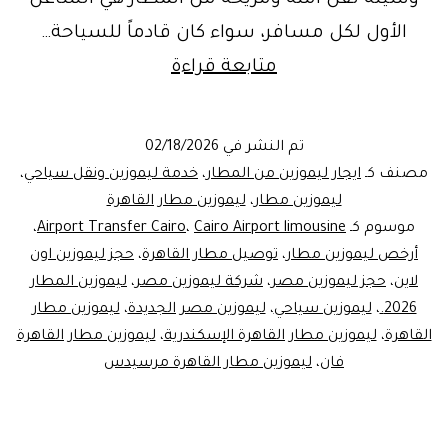
وسيلة نقل آمنة ومريحة من المطار هي الشاغل
الأول لكل مسافر، سواء كان قادماً للسياحة…
ليموزين
متابعة قراءة
مطار
القاهره
تم النشر في
02/18/2026
|
مصنف كـ
ايجار ليموزين من المطار
،
خدمة ليموزين ونقل سياحي
،
احجز
ليموزين مطار
،
ليموزين مطار القاهرة
موسوم كـ
Cairo Airport limousine
،
Airport Transfer Cairo
،
رحلتك
أرخص ليموزين مطار
،
توصيل مطار القاهرة
،
حجز ليموزين اون
مع
لاين
،
حجز ليموزين مصر
،
شركة ليموزين مصر
،
ليموزين المطار
ليموزين
2026.
،
ليموزين سياحي
،
ليموزين مصر الجديدة
،
ليموزين مطار
القاهرة
،
ليموزين مطار القاهرة الإسكندرية
،
مصر
ليموزين مطار القاهرة
فان
،
ليموزين مطار القاهرة مرسيدس
بأفضل
سعر
وخدمة