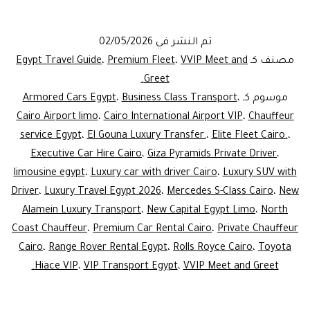
car
with
تم النشر في
02/05/2026
driver
مصنف كـ
VVIP Meet and
،
Premium Fleet
،
Egypt Travel Guide
Cairo
Greet.
موسوم كـ
،
Business Class Transport
،
Armored Cars Egypt
|
Cairo Airport limo
،
Cairo International Airport VIP
،
Chauffeur
Elite
service Egypt
،
El Gouna Luxury Transfer.
،
Elite Fleet Cairo.
،
Chauffeur
Executive Car Hire Cairo
،
Giza Pyramids Private Driver
،
limousine egypt
Service
،
Luxury car with driver Cairo
،
Luxury SUV with
Driver
،
Luxury Travel Egypt 2026
،
Mercedes S-Class Cairo
،
New
2026
Alamein Luxury Transport
،
New Capital Egypt Limo
،
North
Coast Chauffeur
،
Premium Car Rental Cairo
،
Private Chauffeur
Cairo
،
Range Rover Rental Egypt
،
Rolls Royce Cairo
،
Toyota
Hiace VIP
،
VIP Transport Egypt
،
VVIP Meet and Greet.