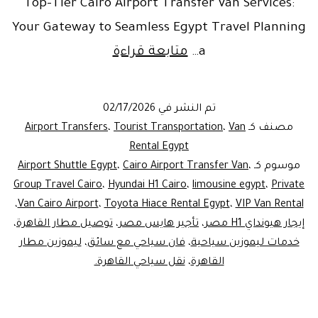
Top-Tier Cairo Airport Transfer Van Services:
Your Gateway to Seamless Egypt Travel Planning
Cairo
a…
متابعة قراءة
Airport
Transfer
تم النشر في
02/17/2026
Van
مصنف كـ
Van
،
Tourist Transportation
،
Airport Transfers
|
Rental Egypt
موسوم كـ
،
Cairo Airport Transfer Van
،
Airport Shuttle Egypt
Hyundai
Group Travel Cairo
،
Hyundai H1 Cairo
،
limousine egypt
،
Private
H1
،
Van Cairo Airport
،
Toyota Hiace Rental Egypt
،
VIP Van Rental
Rental
إيجار هيونداي H1 مصر
،
تأجير هايس مصر
،
توصيل مطار القاهرة
،
خدمات ليموزين سياحية
،
فان سياحي مع سائق
،
Egypt
ليموزين مطار
القاهرة
،
نقل سياحي القاهرة.