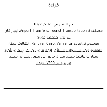
Van
قراءة
Rental
Egypt
تم النشر في
02/25/2026
with
مصنف كـ
Tourist Transportation
،
Airport Transfers
،
ايجار فان
Driver
سياحي
،
خدمة ليموزين
موسوم كـ
Van rental Egypt
،
Rent van Cairo
،
انتقالات مطار
|
القاهرة
،
ايجار اتش وان بالسائق
،
ايجار فان
،
ايجار ميني فان
،
تأجير
ايجار
سيارات عائلية مصر
،
سواق خاص في مصر
،
ليموزين مصر
،
فان
مرسيدس V300 للايجار
بالسائق
في
مصر
موديل
2026