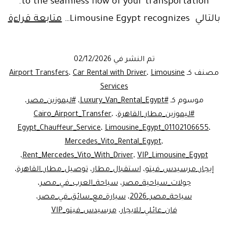
to the seamless flow of your transportation.
es
بالتالي Limousine Egypt recognizes…
متابعة قراءة
to
al
تم النشر في
02/12/2026
th
مصنف كـ
Limousine
،
Car Rental with Driver
،
Airport Transfers
er
Services
موسوم كـ
#Luxury_Van_Rental_Egypt
،
#ليموزين_مصر
،
pt
#ليموزين_مطار_القاهرة
،
،
Cairo_Airport_Transfer
|
Egypt_Chauffeur_Service
،
Limousine_Egypt_01102106655
،
ry
Mercedes_Vito_Rental_Egypt
،
IP
،
Rent_Mercedes_Vito_With_Driver
،
VIP_Limousine_Egypt
إيجار_مرسيدس_فيتو
،
استقبال_مطار
،
توصيل_مطار_القاهرة
،
ne
جولات_سياحية_مصر
،
سياحة_العرب_في_مصر
،
سياحة_مصر_2026
،
سيارة_مع_سائق_في_مصر
،
فان_عائلي_للايجار
،
مرسيدس_فيتو_VIP