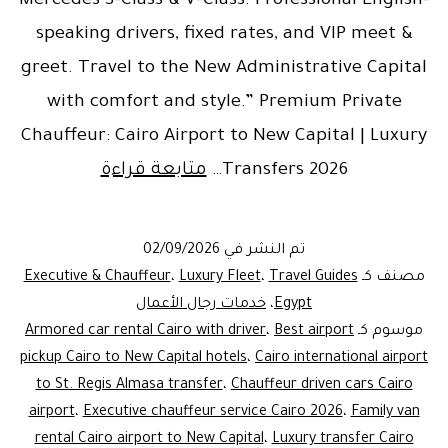
Mercedes S-Class & V-Class. Professional English-
speaking drivers, fixed rates, and VIP meet &
greet. Travel to the New Administrative Capital
with comfort and style.” Premium Private
Chauffeur: Cairo Airport to New Capital | Luxury
Private
Transfers 2026…
متابعة قراءة
Chauffeur
Cairo
تم النشر في
02/09/2026
Airport
مصنف كـ
Travel Guides
،
Luxury Fleet
،
Executive & Chauffeur
to
Egypt
،
خدمات رجال الأعمال
موسوم كـ
Best airport
،
Armored car rental Cairo with driver
New
pickup Cairo to New Capital hotels
،
Cairo international airport
Capital
to St. Regis Almasa transfer
،
Chauffeur driven cars Cairo
|
airport
،
Executive chauffeur service Cairo 2026
،
Family van
rental Cairo airport to New Capital
2026
،
Luxury transfer Cairo