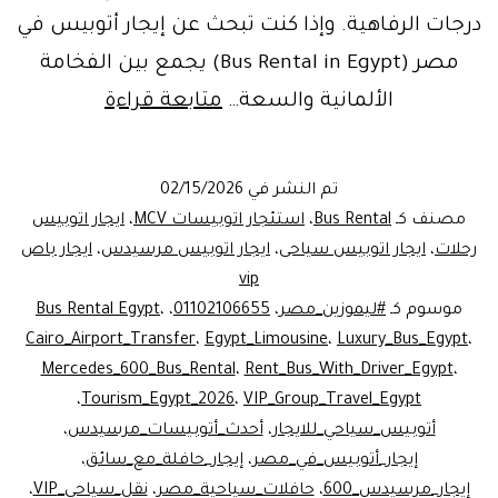
درجات الرفاهية. وإذا كنت تبحث عن إيجار أتوبيس في
مصر (Bus Rental in Egypt) يجمع بين الفخامة
Bus
الألمانية والسعة…
متابعة قراءة
Rental
Egypt
تم النشر في
02/15/2026
|
مصنف كـ
Bus Rental
،
استئجار اتوبيسات MCV
،
ايجار اتوبيس
Mercedes
رحلات
،
ايجار اتوبيس سياحى
،
ايجار اتوبيس مرسيدس
،
ايجار باص
vip
600
موسوم كـ
#ليموزين_مصر
،
01102106655
،
،
Bus Rental Egypt
VIP
Cairo_Airport_Transfer
،
Egypt_Limousine
،
Luxury_Bus_Egypt
،
with
Mercedes_600_Bus_Rental
،
Rent_Bus_With_Driver_Egypt
،
Driver
،
Tourism_Egypt_2026
،
VIP_Group_Travel_Egypt
أتوبيس_سياحي_للايجار
،
أحدث_أتوبيسات_مرسيدس
،
إيجار_أتوبيس_في_مصر
،
إيجار_حافلة_مع_سائق
،
إيجار_مرسيدس_600
،
حافلات_سياحية_مصر
،
نقل_سياحي_VIP
،