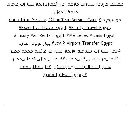
فخمة
مصنف كـ
إيجار سيارات فارهة رجال أعمال
،
ايجار سيارات فاخرة
،
مصر
خدمة ليموزين
موسوم كـ
#Cairo_Limo_Service
،
#Chauffeur_Service_Cairo
،
|
#Executive_Travel_Egypt
،
#Family_Travel_Egypt
،
Luxury
#Luxury_Van_Rental_Egypt
،
#Mercedes_VClass_Egypt
،
Family
#VIP_Airport_Transfer_Egypt
،
#ايجار_تويوتا_الفارد
،
#ايجار_سيارات_سياحية
،
Van
#ايجار_سيارات_عائلية_فخمة_مصر
،
#ايجار_مرسيدس_فان_مصر
،
#خدمات_رجال_الأعمال_مصر
،
Rental
#سيارات_عائلية_للايجار_بسائق
،
#فان_عائلي_فاخر
،
Egypt
#ليموزين_مطار_القاهرة