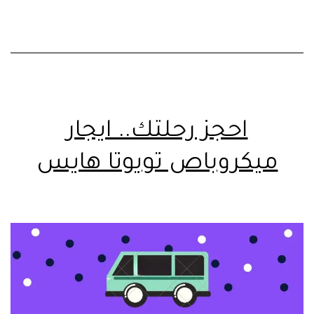
احجز رحلتك.. ايجار
ميكروباص تويوتا هايس