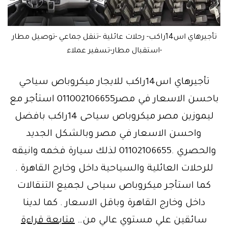
تأجيرهاي اس14راكب- رحلات عائلية -تنقل جماعي -توصيل مطار
-استقبال مطار-تسفير عملاء
تأجيرهاي اس14راكب للايجار ميكروباص سياحي
باحسن الاسعار في مصر011002106655 استأجر مع
ليموزين مصر ميكروباص سياحى 14راكب بافضل
واحسن الاسعار في مصر وبالشكل الجديد
والحصري .01102106655 لذلك سيارة فخمه وانيقه
للرحلات العائلية والسياحية داخل وخارج القاهرة .
كما استأجر ميكروباص سياحى لجميع التنقالات
داخل وخارج القاهرة وباقل الاسعار . كما لدينا
استأج
سائقين علي مستوي عالي من…
متابعة قراءة