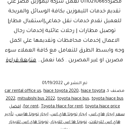
مصر01102106655 تعمل شركة ليموزين مصر علي
تقديم خدمات الليموزين بكافة الوسائل والمريحة
للعميل نقدم خدمات نقل جماعي|استقبال مطار|
توصيل مطارات | رحلات عائلية |خدمات رجال
الاعمال |خدمات محافظات وتقديمها علي اكمل
وجه وابسط الطرق للتعامل مع كافة العملاء سوء
بعد
مصرين او غير المصرين . كما نعمل…
متابعة قراءة
اس
ليم
تم النشر في
01/19/2022
مص
مصنف كـ
hiace toyota
،
hiace toyota 2020
،
car rental office us
2022
،
mitsubishi bus 2022
،
toyota hiace bus
،
toyota hiace bus
toyota hiace price
،
Toyota Hiace for rent
،
for rent
،
افضل
سعر ايجار هاي اس
،
ايجار تويوتا هاي اس
،
ايجار تويوتا هايس
،
تأجير
هاي اس للرحلات
،
تويوتا ها اس للايجار
،
تويوتا هاى اس للايجار