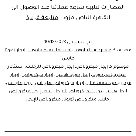
المطارات لتلبيه سرعه عملائنا عند الوصول الي
ايجار
القاهرة الباص مزود…
متابعة قراءة
تويوتا
هايس
تم النشر في
10/18/2023
الشكل
مصنف كـ
toyota hiace price
،
Toyota Hiace for rent
،
ايجار تويوتا
الجديد
هايس
موسوم كـ
إيجار ميكروباص
،
إيجار ميكروباص للرحلات
،
استئجار
بأقل
ميكروباص تويوتا
،
ايجار تويوتا هايس
،
ايجار ميكروباص
،
ايجار
الأسعار
ميكروباص سقف عالى
،
ايجار ميكروباص هاي اس
،
ايجار هاي اس
،
من
ايجار هايس
،
دورات ميكروباص للايجار
،
سعر إيجار ميكروباص
رحلات
،
ميكروباص تويوتا
،
ميكروباص للإيجار
ليموزين
مصر