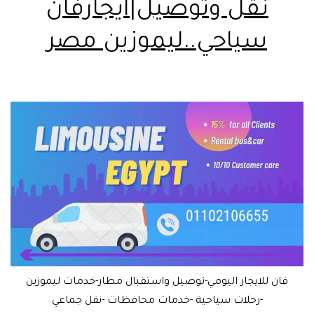
نقل وتوصيل|ايجارفان
سياحي..ليموزين مصر
فان للايجار اليومي-توصيل واستقبال مطار-خدمات ليموزين
-رحلات سياحية -خدمات محافظات -نقل جماعي