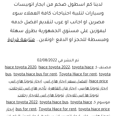
لدينا كم اسطول ضخم من ايجار اتوبيسات
وسيارات لتلبية احتياجات كافة العملاء سوء
مصرين او اجانب او عرب لتقديم افضل خدمه
ليموزين علي مستوي الجمهورية بطرق سهلة
احجز
ومبسطة للحجز او الدفع ؛اونلاين…
متابعة قراءة
رحلت
ايجا
تم النشر في
02/08/2022
ميك
مصنف كـ
toyota hiace
،
hiace toyota 2022
،
hiace toyota 2020
تويوت
bus
،
toyota hiace bus for rent
،
Toyota Hiace for rent
،
toyota
hiace price
،
افضل سعر ايجار هاي اس
،
ايجار تويوتا هاي اس
،
هاي
ايجار تويوتا هايس
،
ايجار فان القاهرة
،
تأجير هاي اس للرحلات
،
تويوتا ها اس للايجار
،
تويوتا هاى اس للايجار رحلات
موسوم كـ
toyota hiace
،
toyota hiace bus
،
hiace toyota 2022
toyota hiace price
،
Toyota Hiace for rent
،
bus for rent
،
إيجار