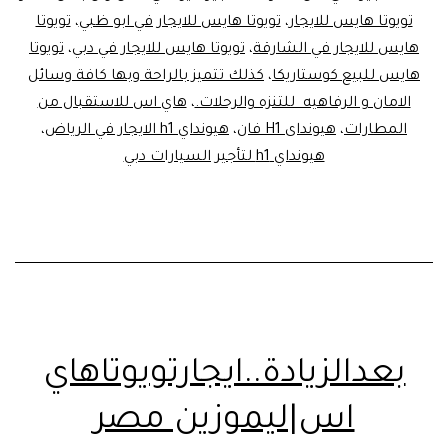
تويوتا هايس للايجار
،
تويوتا هايس للايجار في ابو ظبي
،
تويوتا
هايس للايجار في الشارقة
،
تويوتا هايس للايجار في دبي
،
تويوتا
هايس للبيع كوستاريكا
،
كذلك تتميز بالراحة وبها كافة وسائل
الامان و الرفاهيه للتنزه والرحلات.
،
هاي اس للاستقبال من
المطارات
،
هيونداى H1 فان
،
هيونداي h1 الايجار في الرياض
،
هيونداي h1 لتأجير السيارات دبي
بعدالزيادة..ايجارتويوتاهاي
اس|ليموزين مصر