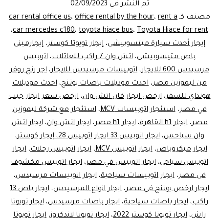
تم النشر في
02/09/2023
اتوبي
مصنف كـ
rent a
،
office rental by the hour
،
car rental office us
سياحي
،
car mercedes c180
،
toyota hiace bus
،
Toyota Hiace for rent
إيجار أحدث سيارة ميتسوبيشى
،
إيجار تويوتا كوستر
،
إيجارمينى
باص متيسوبيشى
،
اتش وان 7 راكب للعائلات
،
اتوبيس
مرسيدس 600 للايجار
،
اتوبيسات مرسيدس للايجار
،
اجر رنج روفر
من ليموزين مصر
،
احدث موديلات باصات يوتنج
،
احدث موديلات
هونداي للسفر
،
ارخص ايجار فان اتش وان
،
ارخص سعر ايجار جيب
في مصر
،
استئجار اتوبيسات MCV
،
استئجار مع شركة ليموزين
مصر
،
ايجار h1 القاهرة
،
ايجار h1 مصر
،
ايجار اتش وان
،
ايجار اتش
وان سياحس
،
ايجار اتوبيس 33 ايجار اتوبيس 28، إيجار كوستر،
ايجار ميكروباص
،
ايجار اتوبيس MCV
،
ايجار اتوبيس رحلات
،
ايجار
اتوبيس سياحى
،
ايجار اتوبيس في مصر
،
ايجار اتوبيس مكشوف
فى مصر
،
ايجار اتوبيسات سياحية
،
ايجار اتوبيسات مرسيدس
،
ايجار ارخص يوتنج في مصر
،
ايجار انواع المرسيدس
،
ايجار باص 13
راكب
،
ايجار باصات سياحية
،
ايجار باصات مرسيدس
،
ايجار تويوتا
راش
،
ايجار تويوتا كوستر 2022
،
ايجار تويوتا لاندكروز
،
ايجار تويوتا