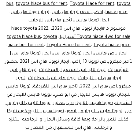
ليموزين
bus
،
toyota hiace bus for rent
،
Toyota Hiace for rent
،
toyota
hiace price
،
افضل سعر ايجار هاي اس
،
ايجار تويوتا هاي اس
،
مصر..داي
ايجار تويوتا هايس
،
تأجير هاي اس للرحلات
يوز
موسوم كـ
#ايجار تويوتا هاي اس 2020
،
،
hiace toyota 2022
Toyota hiace 4wd for sale أستراليا
،
toyota
،
toyota hiace bus
،
hiace bus for rent
،
Toyota Hiace for rent
،
toyota hiace price
ايجار باص هايس
،
ايجار تويوتا هاي اس
،
ايجار تويوتا هاي اس |
تأجير ميكروباص تويوتا 13 راكب
،
ايجار تويوتا هاي اس 2021 لحضور
المؤتمرات
،
ايجار هاى اس لاستقبال المطارات
،
ايجار هاي اس
،
ايجار هاي اس للرحلات
،
ايجار هاي اس للمطارات
،
تاجير
ميكروباص هاي اس 2022
،
تاجير هاي اس للغردقة
،
تويوتا هايس
للايجار
،
تويوتا هايس للايجار في ابو ظبي
،
تويوتا هايس للايجار في
الشارقة
،
تويوتا هايس للايجار في بنغالور
،
تويوتا هايس للايجار في
دبي
،
تويوتا هايس للايجار في لاهور
،
تويوتا هايس للبيع كوستاريكا
،
كذلك تتميز بالراحة وبها كافة وسائل الامان و الرفاهيه للتنزه
والرحلات.
،
هاي اس للاستقبال من المطارات