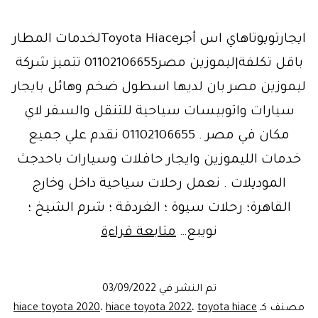
ايجارتويوتاهاي اس أجرToyota Hiaceلخدمات المطار
باقل تكلفة|ليموزين مصر01102106655 تتميز شركة
ليموزين مصر بان لديها اسطول ضخم وهائل بايجار
سيارات واتوبيسات سياحية للتنقل والسفر لاي
مكان في مصر . 01102106655 نقدم علي جميع
خدمات الليموزين وايجار حافلات وسيارات باحدجث
الموديلات . نعمل رحلات سياحية داخل وخارج
القاهرة؛ رحلات سيوة ؛ الغردقة ؛ شرم الشيخ ؛
ارخص
نويبع…
متابعة قراءة
عرض
ايجارهاي
تم النشر في
03/09/2022
اس|
مصنف كـ
toyota hiace
،
hiace toyota 2022
،
hiace toyota 2020