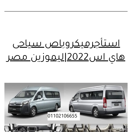
استأجرميكروباص سياحى
هاي اس2022|ليموزين مصر