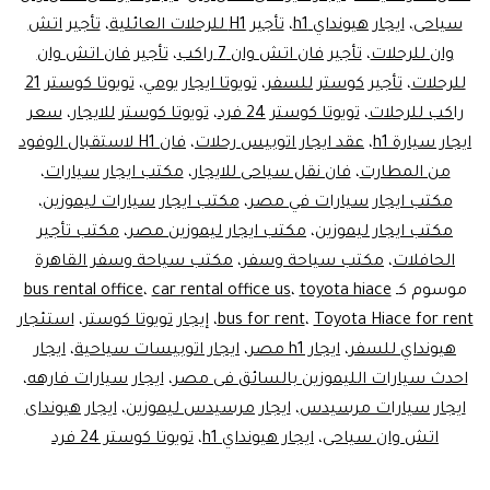
سياحى
،
ايجار هيونداي h1
،
تأجير H1 للرحلات العائلية
،
تأجير اتش
وان للرحلات
،
تأجير فان اتش وان 7 راكب
،
تأجير فان اتش وان
للرحلات
،
تأجير كوستر للسفر
،
تويوتا ايجار يومي
،
تويوتا كوستر 21
راكب للرحلات
،
تويوتا كوستر 24 فرد
،
تويوتا كوستر للايجار
،
سعر
ايجار سيارة h1
،
عقد ايجار اتوبيس رحلات
،
فان H1 لاستقبال الوفود
من المطارت
،
فان نقل سياحى للايجار
،
مكتب ايجار سيارات
،
مكتب ايجار سيارات في مصر
،
مكتب ايجار سيارات ليموزين
،
مكتب ايجار ليموزين
،
مكتب ايجار ليموزين مصر
،
مكتب تأجير
الحافلات
،
مكتب سياحة وسفر
،
مكتب سياحة وسفر القاهرة
موسوم كـ
toyota hiace
،
car rental office us
،
bus rental office
Toyota Hiace for rent
،
bus for rent
،
إيجار تويوتا كوستر
،
استئجار
هيونداي للسفر
،
ايجار h1 مصر
،
ايجار اتوبيسات سياحية
،
ايجار
احدث سيارات الليموزين بالسائق فى مصر
،
ايجار سيارات فارهه
،
ايجار سيارات مرسيدس
،
ايجار مرسيدس ليموزين
،
ايجار هيونداى
اتش وان سياحى
،
ايجار هيونداي h1
،
تويوتا كوستر 24 فرد