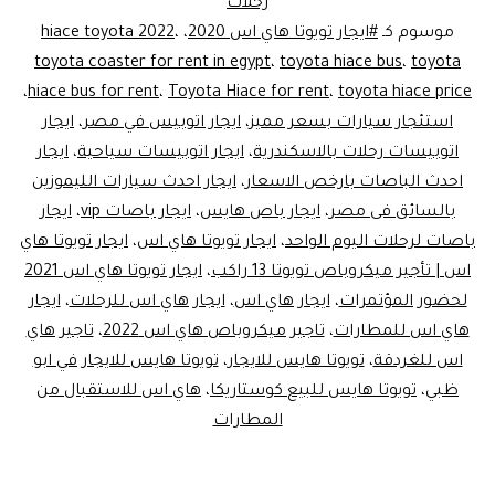
رحلات
موسوم كـ
#ايجار تويوتا هاي اس 2020
،
،
hiace toyota 2022
toyota coaster for rent in egypt
،
toyota hiace bus
،
toyota
،
hiace bus for rent
،
Toyota Hiace for rent
،
toyota hiace price
استئجار سيارات بسعر مميز
،
ايجار اتوبيس في مصر
،
ايجار
اتوبيسات رحلات بالاسكندرية
،
ايجار اتوبيسات سياحية
،
ايجار
احدث الباصات بارخص الاسعار
،
ايجار احدث سيارات الليموزين
بالسائق فى مصر
،
ايجار باص هايس
،
ايجار باصات vip
،
ايجار
باصات لرحلات اليوم الواحد
،
ايجار تويوتا هاي اس
،
ايجار تويوتا هاي
اس | تأجير ميكروباص تويوتا 13 راكب
،
ايجار تويوتا هاي اس 2021
لحضور المؤتمرات
،
ايجار هاي اس
،
ايجار هاي اس للرحلات
،
ايجار
هاي اس للمطارات
،
تاجير ميكروباص هاي اس 2022
،
تاجير هاي
اس للغردقة
،
تويوتا هايس للايجار
،
تويوتا هايس للايجار في ابو
ظبي
،
تويوتا هايس للبيع كوستاريكا
،
هاي اس للاستقبال من
المطارات