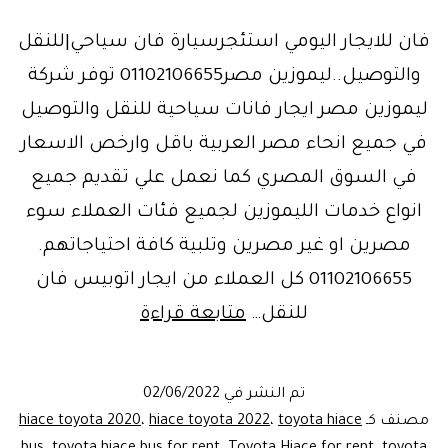
فان للايجار اليومي استئجرسيارة فان سياحي|للنقل
والتوصيل..ليموزين مصر01102106655 توفر شركة
ليموزين مصر ايجار فانات سياحية للنقل والتوصيل
في جميع انحاء مصر العربية باقل وارخص الاسعار
في السوق المصري كما نعمل علي تقديم جميع
انواع خدمات الليموزين لجميع فئات العملاء سوء
مصرين او غير مصرين وتلبية كافة احتياجاتهم.
01102106655 كل العملاء من ايجار اتوبيس فان
نقل
للنقل…
متابعة قراءة
وتوصيل|
ايجارفان
تم النشر في
02/06/2022
سياحي..ليموزين
مصنف كـ
toyota hiace
،
hiace toyota 2022
،
hiace toyota 2020