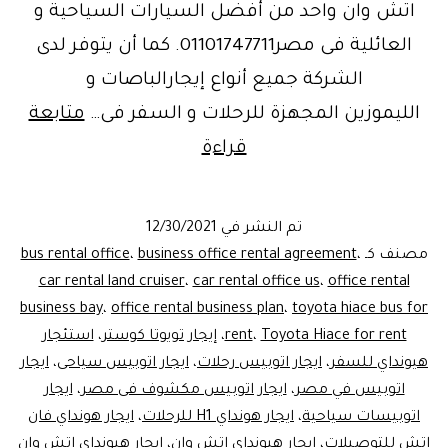
اتش وان واحد من أفضل السيارات السياحية و
العائلية فى مصر01101747711. كما أن يتوفر لدى
الشركة جميع أنواع إيجارالباصات و
الليموزين المجهزة للرحلات و السفر فى…
متابعة
ليموزين
قراءة
2022..
تعاقد
تم النشر في
12/30/2021
على
مصنف كـ
،
business office rental agreement
،
bus rental office
إيجارهيونداي
car rental land cruiser
،
car rental office us
،
office rental
business bay
،
office rental business plan
،
toyota hiace bus for
H1
Toyota Hiace for rent
،
rent
،
إيجار تويوتا كوستر
،
استئجار
فان
هيونداي للسفر
،
ايجار اتوبيس رحلات
،
ايجار اتوبيس سياحى
،
ايجار
عائلي
اتوبيس في مصر
،
ايجار اتوبيس مكشوف فى مصر
،
ايجار
اتوبيسات سياحية
،
ايجار هونداي H1 للرحلات
،
ايجار هونداي فان
اتش للتوصيلات
،
ايجار هيونداى اتش وان
،
ايجار هيونداى اتش وان