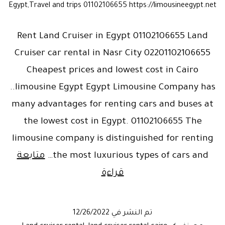
Egypt,Travel and trips 01102106655 https://limousineegypt.net
Rent Land Cruiser in Egypt 01102106655 Land
Cruiser car rental in Nasr City 02201102106655
Cheapest prices and lowest cost in Cairo
..limousine Egypt Egypt Limousine Company has
many advantages for renting cars and buses at
the lowest cost in Egypt. 01102106655 The
limousine company is distinguished for renting
the most luxurious types of cars and…
متابعة
Toyota
قراءة
Land
Cruiser
تم النشر في
12/26/2022
for