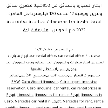
ايجار السيارة بالسائق من 950جنية مصري سائق
وبنزين ويوميه 12 ساعة 120 كيلومتر داخل القاهرة .
اسعار خاصة جدا وخصومات بمناسبة نهاية سنة
ايجار
2022 مع ليموزين…
متابعة قراءة
سيارات
ليموزين
تم النشر في
12/15/2022
القاهره
مصنف كـ
car rental office
،
bus rental office
،
ايجار سيارات
Egypt
ليموزين
،
ايجار سيارات و ليموزين
،
ايجار سيارة زفاف ليموزين
،
ايجار
ليموزين سيارات مطار القاهرة
rent
موسوم كـ
#سيارات_فخمة
،
#فورد_موستنج
،
#كأس_العالم
،
limousine
BMW
،
Cairo Airport limousine
،
Cairo airport limousine
reservation
،
Cairo limousine
،
car rental
،
car rental prices in
Egypt
،
Limousine
،
limousines for rent in Egypt
،
limousines in
Cairo
،
Mercedes car rental in Egypt
،
Mercedes for rent
،
rent a