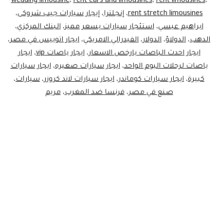
wedding limousine
،
rent cars and limousines
،
rent limousines
،
rent stretch limousines
،
إنجلترا
،
إيجار سيارات جيب شروكى
،
ابراهيم عيسي
،
استئجار سيارات بسعر مميز
،
البنك المركزي
،
الدهب
،
الدولاؤ
،
الدولار
،
الفيدرالي الامريكي
،
ايجار اتوبيس في مصر
،
ايجار احدث الباصات بارخص الاسعار
،
ايجار باصات vip
،
ايجار
باصات لرحلات اليوم الواحد
،
ايجار سيارات صغيره
،
ايجار سيارات
كبيرة
،
ايجار سيارات كوماندر
،
ايجار سيارات لاند كروزر
،
سيارات
،
صنع في مصر
،
فرنسا ضد المغرب
،
مريم