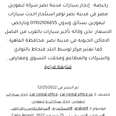
رخيصة ..إيجار سيارات مدينة نصر شركة ليموزين
مصر في مدينة نصر توفر استئجار احدث سيارات
ليموزين بسائق وبدون 01102106655 وبارخص
الاسعار. نحن وكاله تأجير سيارات بالقرب من افضل
الاماكن الحيويه في مدينة نصر..محافظة القاهرة .
كما تعتبر مركز لوسط البلد فتحاط بالنوادي
والشركات والمطاعم ومحلات التسوق ومعارض…
إيجار
متابعة قراءة
سيارات
مدينةنصر
تم النشر في
12/25/2022
..cars
مصنف كـ
car rental office us
،
car rental office
،
ايجار سيارات
rent
ليموزين
،
ايجار سيارات و ليموزين
موسوم كـ
#arabgt
،
#الاسكندريه
،
#سرقة_لكزس_بالرياض
،
Nasr
#سيارات
،
#عرب_جي_تي
،
25 ديسمبر 2022
،
Cairo Airport