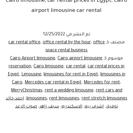
Cairo limousine, car rental prices in Egypt, Cairo
airport limousine car rental
تم النشر في
12/25/2022
مصنف كـ
office
،
office rental by the hour
،
car rental office
space rental business
موسوم كـ
Cairo airport limousine
،
Cairo Airport limousine
reservation
،
Cairo limousine
،
car rental
،
car rental prices in
Egypt
،
Limousine
،
limousines for rent in Egypt
،
limousines in
Cairo
،
Mercedes car rental in Egypt
،
Mercedes for rent
،
MerryChristmas
،
rent a wedding limousine
،
rent cars and
rent stretch limousines
،
rent limousines
،
limousines
،
احمد خالد
توفيق
،
اشرف بيه
،
الاسكندريه
،
سيف زاهر
،
صوت الرعد