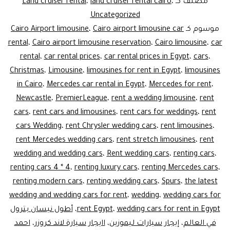
مصنف كـ
،
land cruiser rental cairo
،
Land cruiser rental
rent
Uncategorized
موسوم كـ
Cairo airport limousine car
،
Cairo Airport limousine
rental
،
Cairo airport limousine reservation
،
Cairo limousine
،
car
rental
،
car rental prices
،
car rental prices in Egypt
،
cars
،
Christmas
،
Limousine
،
limousines for rent in Egypt
،
limousines
in Cairo
،
Mercedes car rental in Egypt
،
Mercedes for rent
،
Newcastle
،
PremierLeague
،
rent a wedding limousine
،
rent
cars
،
rent cars and limousines
،
rent cars for weddings
،
rent
cars Wedding
،
rent Chrysler wedding cars
،
rent limousines
،
rent Mercedes wedding cars
،
rent stretch limousines
،
rent
wedding and wedding cars
،
Rent wedding cars
،
renting cars
،
renting cars 4 * 4
،
renting luxury cars
،
renting Mercedes cars
،
renting modern cars
،
renting wedding cars
،
Spurs
،
the latest
wedding and wedding cars for rent
،
wedding
،
wedding cars for
wedding cars for rent in Egypt
،
rent Egypt
،
أطول نيسان بترول
في العالم
،
إيجار سيارات ليموزين
،
اايجار سيارة لاند كروزر
،
احمد