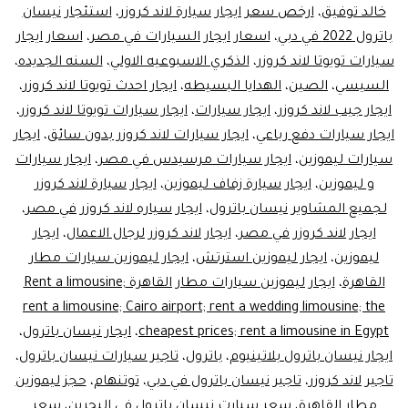
خالد توفيق
،
ارخص سعر ايجار سيارة لاند كروزر
،
استئجار نيسان
باترول 2022 في دبي
،
اسعار ايجار السيارات في مصر
،
اسعار ايجار
سيارات تويوتا لاند كروزر
،
الذكري الاسبوعيه الاولي
،
السنه الجديده
،
السيسي
،
الصين
،
الهدايا البسيطه
،
ايجار احدث تويوتا لاند كروزر
،
ايجار جيب لاند كروزر
،
ايجار سيارات
،
ايجار سيارات تويوتا لاند كروزر
،
ايجار سيارات دفع رباعي
،
ايجار سيارات لاند كروزر بدون سائق
،
ايجار
سيارات ليموزين
،
ايجار سيارات مرسيدس في مصر
،
ايجار سيارات
و ليموزين
،
ايجار سيارة زفاف ليموزين
،
ايجار سيارة لاند كروزر
لجميع المشاوير نيسان باترول
،
ايجار سياره لاند كروزر في مصر
،
ايجار لاند كروزر في مصر
،
ايجار لاند كروزر لرجال الاعمال
،
ايجار
ليموزين
،
ايجار ليموزين استرتش
،
ايجار ليموزين سيارات مطار
القاهرة
،
ايجار ليموزين سيارات مطار القاهرة Rent a limousine;
rent a limousine; Cairo airport; rent a wedding limousine; the
cheapest prices; rent a limousine in Egypt
،
ايجار نيسان باترول
،
ايجار نيسان باترول بلاتينيوم
،
باترول
،
تاجير سيارات نيسان باترول
،
تاجير لاند كروزر
،
تاجير نيسان باترول في دبي
،
توتنهام
،
حجز ليموزين
مطار القاهرة
،
سعر سيارت نيسان باترول في البحرين
،
سعر