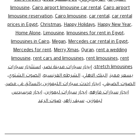
city
limousine
،
Cairo airport limousine car rental
،
Cairo airport
limousine reservation
،
Cairo limousine
،
car rental
،
car rental
prices in Egypt
،
Christmas
،
Happy Holidays
،
Happy New Year
،
Home Alone
،
Limousine
،
limousines for rent in Egypt
،
limousines in Cairo
،
Megan
،
Mercedes car rental in Egypt
،
Mercedes for rent
،
Merry Xmas
،
Quran
،
rent a wedding
limousine
،
rent cars and limousines
،
rent limousines
،
rent
stretch limousines
،
إيجار سيارات مدينة نصر
،
استئجار سيارات
بسعر مميز
،
البنك الاهلي
،
الشرطه الفرنسيه
،
الصوت الشتوي
،
الصوت الصيفي
،
ايجار احدث سيارات الليموزين بالسائق فى مصر
،
ايجار سيارات فارهه
،
ايجار سيارات ليموزين
،
ايجار مرسيدس
ليموزين
،
سيف زاهر
،
صوت الرعد