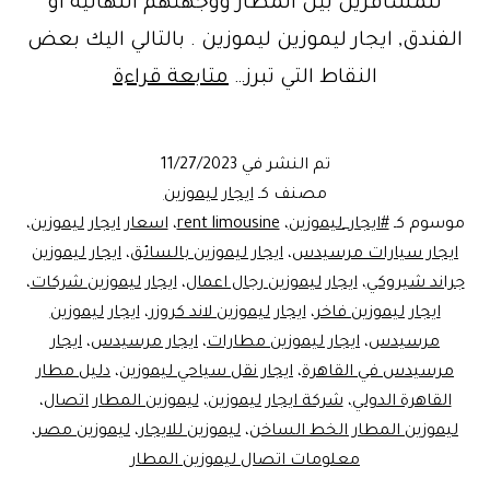
للمسافرين بين المطار ووجهتهم النهائية أو
الفندق, ايجار ليموزين ليموزين . بالتالي اليك بعض
ليموزين
النقاط التي تبرز…
متابعة قراءة
المطار
الخط
تم النشر في
11/27/2023
الساخن..mo
مصنف كـ
ايجار ليموزين
Egypt
موسوم كـ
#ايجار_ليموزين
،
rent limousine
،
اسعار ايجار ليموزين
،
ايجار سيارات مرسيدس
،
ايجار ليموزين بالسائق
،
ايجار ليموزين
جراند شيروكي
،
ايجار ليموزين رجال اعمال
،
ايجار ليموزين شركات
،
ايجار ليموزين فاخر
،
ايجار ليموزين لاند كروزر
،
ايجار ليموزين
مرسيدس
،
ايجار ليموزين مطارات
،
ايجار مرسيدس
،
ايجار
مرسيدس في القاهرة
،
ايجار نقل سياحي ليموزين
،
دليل مطار
القاهرة الدولي
،
شركة ايجار ليموزين
،
ليموزين المطار اتصال
،
ليموزين المطار الخط الساخن
،
ليموزين للايجار
،
ليموزين مصر
،
معلومات اتصال ليموزين المطار