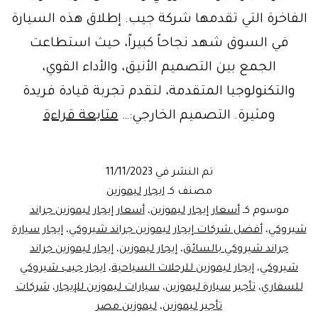
الفاخرة التي تقدمها شركة جيب. إطلاق هذه السيارة
في السوق شهد نجاحاً كبيراً، حيث استطاعت
الجمع بين التصميم الأنيق، والأداء القوي،
والتكنولوجيا المتقدمة، لتقدم تجربة قيادة فريدة
إيجار
ومثيرة. التصميم الخارجي:…
متابعة قراءة
جراند
تم النشر في
11/11/2023
herokee
مصنف كـ
ايجار ليموزين
موسوم كـ
أسعار إيجار ليموزين
،
أسعار إيجار ليموزين جراند
شيروكي
،
أفضل شركات إيجار ليموزين جراند شيروكي
،
إيجار سيارة
جراند شيروكي بالسائق
،
إيجار ليموزين
،
إيجار ليموزين جراند
شيروكي
،
إيجار ليموزين للرحلات السياحية
،
ايجار جيب شيروكي
للسفاري
،
تأجير سيارة ليموزين
،
سيارات ليموزين للإيجار
،
شركات
تأجير ليموزين
،
ليموزين مصر