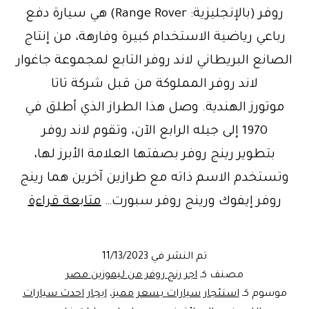
روفر (بالإنجليزية: Range Rover)‏ هي سيارة دفع
رباعي رياضية الاستخدام كبيرة وفارهة، من إنتاج
الصانع البريطاني لاند روفر التابع لمجموعة جاغوار
لاند روفر المملوكة من قبل شركة تاتا
موتورز الهندية. وصل هذا الطراز الذي أطلق في
1970 إلى جيله الرابع الآن، وتقوم لاند روفر
بتطوير رينج روفر بصفتها العلامة الأبرز لها،
وتستخدم الاسم ذاته مع طرازين آخرين هما رينج
إيجار
روفر إيفوك ورينج روفر سبورت…
متابعة قراءة
رنج
روفر
تم النشر في
11/13/2023
ange
مصنف كـ
اجر رنج روفر من ليموزين مصر
موسوم كـ
استئجار سيارات بسعر مميز
،
ايجار احدث سيارات