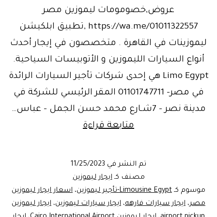
عروض,خصومومات ليموزين مصر
https://wa.me/01011322557 ,تطبيق ابلكيشن
ليموزينات في القاهرة . متخصصون في إيجار أحدث
أنواع السيارات الليموزين و الأتوبيسات السياحية.
Limo Egypt هي إحدى شركات تأجير السيارات الرائدة
في مصر- 01101747711 المقر الرئيسي للشركة في
مدينة نصر – 7شـارع محمد حسن الجمل – عباس…
عروض
متابعة قراءة
نوفمبر
من
تم النشر في
11/25/2023
ليموزين
مصنف كـ
ايجار ليموزين
مصر|black
موسوم كـ
Limousine Egypt‎‏-تأجير ليموزين
،
اسعار ايجار ليموزين
مصر
،
ايجار سيارات فارهه
،
ايجار سيارات ليموزين
،
ايجار ليموزين
Friday