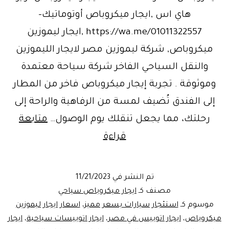
هاي اس ,ايجار ميكروباص أوتوماتيك-
https://wa.me/01011322557 ,ايجار ليموزين
ميكروباص, شركة ليموزين مصر لايجار الليموزين
والنقل السياحي الفاخر شركة سياحة معتمدة
وموثوقة . تجربة إيجار ميكروباص فاخر من المطار
إلى الفندق تُضيف لمسة من الرفاهية والراحة إلى
رحلتك، مما يجعل تنقلك يوم الوصول…
متابعة
ايجار
قراءة
ليموزين
14
تم النشر في
11/21/2023
راكب
مصنف كـ
ايجار ميكروباص سياحي
متاح
موسوم كـ
استئجار سيارات بسعر مميز
،
اسعار ايجار ليموزين
ميكروباص
،
ايجار اتوبيس في مصر
،
ايجار اتوبيسات سياحية
،
ايجار
للايجار