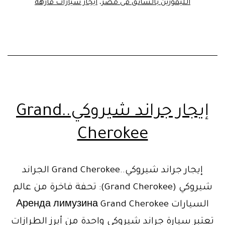
الليموزين بالسائق فى مصر
،
ايجار سيارات فارهه
بأقل
الاسع
إيجار جراند شيروكي..Grand
Cherokee
إيجار جراند شيروكي..Grand Cherokee الجراند
شيروكي (Grand Cherokee): تحفة فاخرة من عالم
السيارات Аренда лимузина Grand Cherokee
تعتبر سيارة جراند شيروكي واحدة من أبرز الطرازات