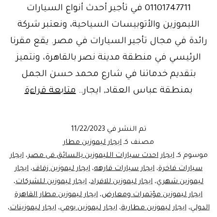
01101747711 في تأجير أحدث أنواع السيارات
الليموزين والأتوبيسات السياحية، ونعتبر شركة
رائدة في مجال تأجير السيارات في مصر. يقع مقرنا
الرئيسي في منطقة مدينة نصر بالقاهرة، ونتميز
بتقديم خدماتنا في شارع محمد حسن الجمل
10
بمنطقة عباس العقاد, ايجار…
متابعة قراءة
أسباب
لاستئج
تم النشر في
11/22/2023
ليموزي
مصنف كـ
ايجار ليموزين مطار
ليموزي
موسوم كـ
ايجار احدث سيارات الليموزين بالسائق فى مصر
،
ايجار
سيارات فاخرة
،
ايجار سيارات فارهه
،
ايجار ليموزين زفاف
،
ايجار
مصر
ليموزين شهري
،
ايجار ليموزين للافراد
،
ايجار ليموزين للشركات
،
ايجار ليموزين مؤتمرات ومعارض
،
ايجار ليموزين مطار القاهرة
الدولي
،
ايجار ليموزين مطارية
،
ايجار ليموزين يومي
،
ايجار ليموزينات
،