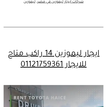
شركات ايجار ليموزين في مصر
،
ليموزين
ايجار ليموزين 14 راكب متاح
للايجار 01121759361