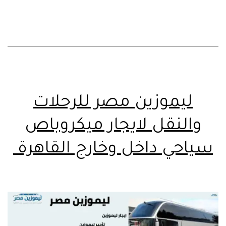
فى
مصر-
ليموزين
للرحلات
والنقل
–
ليموزين مصر للرحلات
خدمة
والنقل لايجار ميكروباص
نقل
سياحى
سياحي داخل وخارج القاهرة