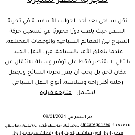
لتجربة سفر مميزة
نقل سياحى يعد أحد الجوانب الأساسية في تجربة
السفر، حيث يلعب دورًا محوريًا في تسهيل حركة
السياح بين المعالم السياحية والوجهات المختلفة.
عندما يتعلق الأمر بالسياحة، فإن النقل الجيد
بالتالي لا يقتصر فقط على توفير وسيلة للانتقال من
مكان لآخر، بل يجب أن يعزز تجربة السائح ويجعل
رحلته أكثر راحة وسلاسة. أنواع النقل السياحي
خدمات
ليشمل…
متابعة قراءة
تأجير
السيارات
تم النشر في
09/01/2024
للنقل
مصنف كـ
Uncategorized
،
ايجار اتوبيس سياحى
،
ايجار اتوبيس في
السياحي:
مصر
،
ايجار اتوبيسات سياحية
،
ايجار باصات سياحية
،
ايجار