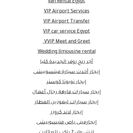
Van Rental Egypt
VIP Airport Services
VIP Airport Transfer
VIP car service Egypt
VVIP Meet and Greet.
Wedding limousine rental
أجر رنج روفر الجديدة كليا
إيجار أحدث سيارة ميتسوبيشى
إيجار تويوتا كوستر
إيجار سيارات فارهة رجال أعمال
إيجار سيارات ليموزين المطار
إيجار لاند كروزر
إيجارمينى باص متيسوبيشى
اتش وان 7 راكب للعائلات