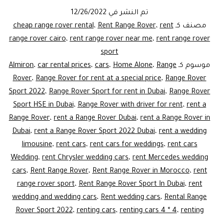
تم النشر في
12/26/2022
مصنف كـ
rent
،
Rent Range Rover
،
cheap range rover rental
range rover cairo
،
rent range rover near me
،
rent range rover
sport
موسوم كـ
Range
،
Home Alone
،
cars
،
car rental prices
،
Almiron
Rover
،
Range Rover for rent at a special price
،
Range Rover
Sport 2022
،
Range Rover Sport for rent in Dubai
،
Range Rover
Sport HSE in Dubai
،
Range Rover with driver for rent
،
rent a
Range Rover
،
rent a Range Rover Dubai
،
rent a Range Rover in
Dubai
،
rent a Range Rover Sport 2022 Dubai
،
rent a wedding
limousine
،
rent cars
،
rent cars for weddings
،
rent cars
Wedding
،
rent Chrysler wedding cars
،
rent Mercedes wedding
cars
،
Rent Range Rover
،
Rent Range Rover in Morocco
،
rent
range rover sport
،
Rent Range Rover Sport In Dubai
،
rent
wedding and wedding cars
،
Rent wedding cars
،
Rental Range
Rover Sport 2022
،
renting cars
،
renting cars 4 * 4
،
renting