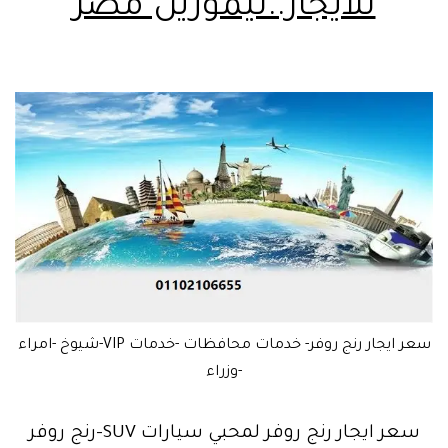
للايجار..ليموزين مصر
سعر ايجار رنج روفر- خدمات محافظات -خدمات VIP-شيوخ -امراء
-وزراء
سعر ايجار رنج روفر لمحبي سيارات SUV-رنج روفر