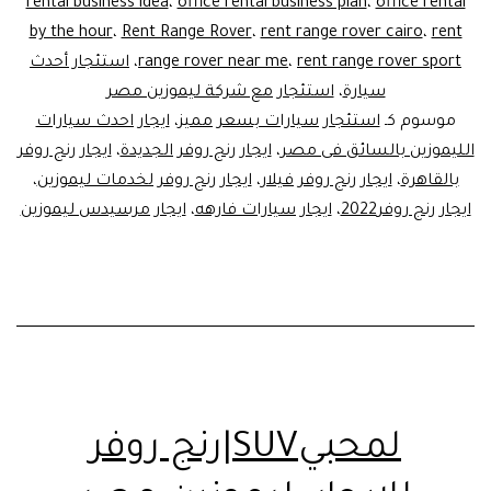
روفر
rental business idea
،
office rental business plan
،
office rental
by the hour
،
Rent Range Rover
،
rent range rover cairo
،
rent
فيلار
rent range rover sport
،
range rover near me
،
استئجار أحدث
سيارة
،
استئجار مع شركة ليموزين مصر
موسوم كـ
استئجار سيارات بسعر مميز
،
ايجار احدث سيارات
الليموزين بالسائق فى مصر
،
ايجار رنج روفر الجديدة
،
ايجار رنج روفر
بالقاهرة
،
ايجار رنج روفر فيلار
،
ايجار رنج روفر لخدمات ليموزين
،
ايجار رنج روفر2022
،
ايجار سيارات فارهه
،
ايجار مرسيدس ليموزين
لمحبيSUV|رنج روفر