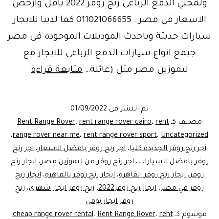
ولمحبي الدفع الرباعى رنج روفر 2022 باقل وارخص
الاسعار في مصر . 011021066655 كما لدينا للايجار
سيارات حديثة وباحدث الموديلات الموجوده في مصر
جيمع انواع سيارات الدفع الرباعى للايجار مع
الاسطور
ليموزين مصر مثل (عائلة…
متابعة قراءة
رنج
روفرللايج
تم النشر في
01/09/2022
ليموزين
مصنف كـ
rent
،
rent range rover cairo
،
Rent Range Rover
مصر
،
range rover near me
،
rent range rover sport
،
Uncategorized
أجر رنج روفر الجديدة كليا
،
اجر رنج روفر بافضل الاسعار
،
اجر رنج
روفر بافضل السيارات
،
اجر رنج روفر من ليموزين مصر
،
ايجار رنج
روفر
،
ايجار رنج روفر القاهرة
،
ايجار رنج روفر بالقاهرة
،
ايجار رنج
روفر في مصر
،
ايجار رنج روفر2022
،
رنج روفر ايجار شهري
،
رنج
روفر ايجار يومى
موسوم كـ
rent
،
Rent Range Rover
،
cheap range rover rental