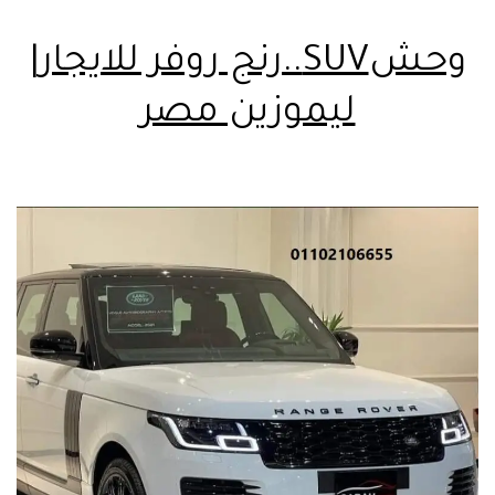
وحشSUV..رنج روفر للايجار|
ليموزين مصر