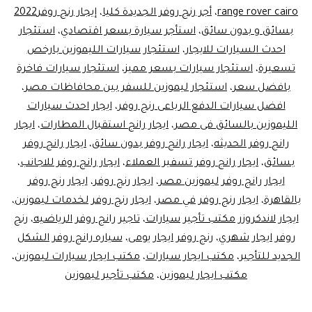
range rover cairo
،
أجر رنج روفر الجديدة كليا
،
إيجار رنج روفر2022
بسائق و بدون سائق
،
استأجر سيارة بسعر اقتصادي
،
استئجار
احدث السيارات للايجار
،
استئجار سيارات الليموزين بارخص
تسعيرة
،
استئجار سيارات بسعر مميز
،
استئجار سيارات فاخرة
بافضل سعر
،
استئجار ليموزين للسفر بين محافاظات مصر
،
افضل سيارات الدفع الرباعى رنج روفر
،
ايجار احدث سيارات
الليموزين بالسائق فى مصر
،
ايجار رانج استقبال المطارات
،
ايجار
رانج روفر الحديثه
،
ايجار رانج روفر بدون سائق
،
ايجار رانج روفر
بسائق
،
ايجار رانج روفر تسفير العملاء
،
ايجار رانج روفر للاجانب
،
ايجار رانج روفر ليموزين مصر
،
ايجار رنج روفر
،
ايجار رنج روفر
بالقاهرة
،
ايجار رنج روفر في مصر
،
ايجار رنج روفر لخدمات ليموزين
،
ايجار لاندكروزر مكتب تأجير سيارات
،
تاجير رانج روفر الرياضيه
،
رنج
روفر ايجار شهري
،
رنج روفر ايجار يومى
،
سياره رانج روفر الشكل
الجديد للتأجير
،
مكتب ايجار سيارات
،
مكتب ايجار سيارات ليموزين
،
مكتب ايجار ليموزين
،
مكتب تأجير ليموزين