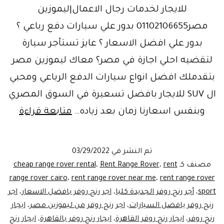
للايجار لخدمات رجال الاعمال|ليموزين
مصر01102106655 بدور علي سيارات دفع رباعي ؟
بدور علي افضل الاسعار ؟ عايز تستأجر سيارة
لتقضيه احلي اجازة في مصر؟ معاك ليموزين مصر
بتقدملك افضل انواع سيارات الدفع الرباعي ومحبي
ال SUV للايجار بافضل تسعيرة في السوق المصري
وبنفس اسعارنا زمان بعد زياده…
متابعة قراءة
رنج
روفر
تم النشر في
03/29/2022
للايج
مصنف كـ
rent
،
Rent Range Rover
،
cheap range rover rental
مصر
range rover cairo
،
rent range rover near me
،
rent range rover
sport
،
أجر رنج روفر الجديدة كليا
،
اجر رنج روفر بافضل الاسعار
،
اجر
رنج روفر بافضل السيارات
،
اجر رنج روفر من ليموزين مصر
،
ايجار
رنج روفر
،
ايجار رنج روفر القاهرة
،
ايجار رنج روفر بالقاهرة
،
ايجار رنج