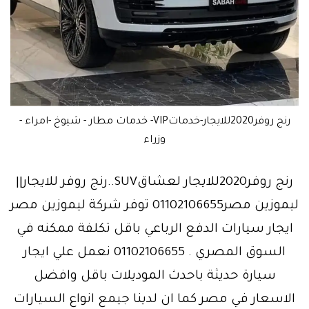
رنج روفر2020للايجار-خدماتVIP- خدمات مطار - شيوخ -امراء -
وزراء
رنج روفر2020للايجار لعشاقSUV..رنج روفر للايجار||
ليموزين مصر01102106655 توفر شركة ليموزين مصر
ايجار سيارات الدفع الرباعي باقل تكلفة ممكنه في
السوق المصري . 01102106655 نعمل علي ايجار
سيارة حديثة باحدث الموديلات باقل وافضل
الاسعار في مصر كما ان لدينا جيمع انواع السيارات