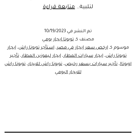
تأجير
لتلبية…
متابعة قراءة
سيارة
المطار
تم النشر في
10/19/2023
من
مصنف كـ
تويوتا ايجار يومي
ليموزين
موسوم كـ
ارخص سعر ايجار في مصر
،
استأجر تويوتا راش
،
ايجار
تويوتا راش
،
ايجار سيارات المطار
،
ايجار ليموزين المطار
،
تأجير
مصر
اويوتاا
،
تأجير سيارات بسعر رخيص
،
تويوتا راش للايجار
،
تويوتا راش
للايجار اليومي