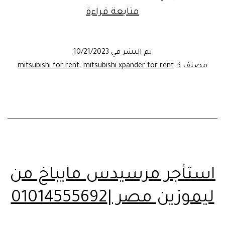
تأجير
متابعة قراءة
ميتسوبيشي
اكسباندر
تم النشر في
10/21/2023
_
مصنف كـ
mitsubishi xpander for rent
،
mitsubishi for rent
ليموزين
مصر
_01014555692
استأجر مرسيدس مايباخ من
ليموزين مصر |01014555692