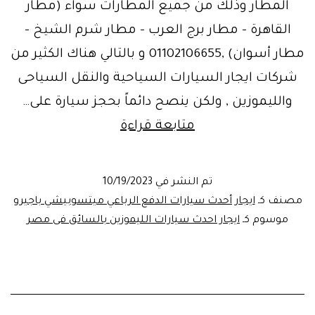
المطار وذلك من جميع المطارات سواء (مطار
القاهرة – مطار برج العرب – مطار شرم الشيخ –
مطار أسوان) ,01102106655 و بالتالي هناك الكثير من
شركات ايجار السيارات السياحية والنقل السياحى
والليموزين , ولكن ينصح دائماً بحجز سيارة على…
ايجار
متابعة قراءة
أحدث
سيارات
تم النشر في
10/19/2023
الدفع
مصنف كـ
ايجار أحدث سيارات الدفع الرباعي ميتسوبيشي باجيرو
الرباعي
موسوم كـ
ايجار احدث سيارات الليموزين بالسائق فى مصر
ميتسوبيشي
باجيرو