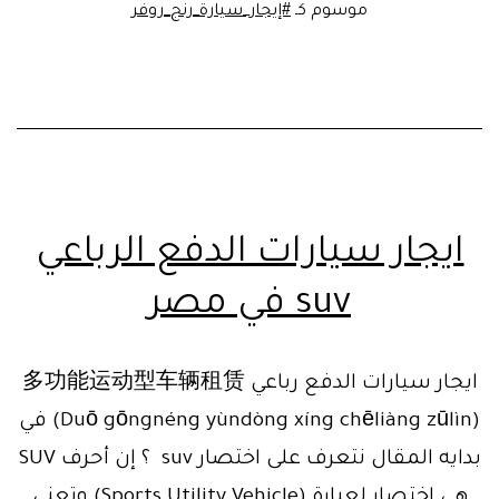
من
موسوم كـ
#إيجار_سيارة_رنج_روفر
ليمو
مصر
ايجار سيارات الدفع الرباعي
suv في مصر
ايجار سيارات الدفع رباعي 多功能运动型车辆租赁
(Duō gōngnéng yùndòng xíng chēliàng zūlìn) في
بدايه المقال نتعرف على اختصار suv ؟ إن أحرف SUV
هي إختصار لعبارة (Sports Utility Vehicle) وتعني