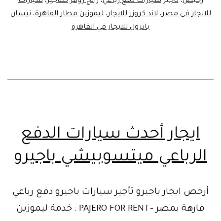
رخيص
،
تأجير سيارات دفع رباعي
،
رانج روفر للتأجير
،
سيارات
_01014555692
للايجار في مصر
،
لاند كروزر للايجار
،
ليموزين مطار القاهرة
،
نيسان
باترول للايجار في القاهرة
ايجار أحدث سيارات الدفع
الرباعي ميتسوبيشي باجيرو
أرخص ايجار باجيرو تأجير سيارات باجيرو دفع رباعي
فارهة بمصر -PAJERO FOR RENT : خدمة ليموزين