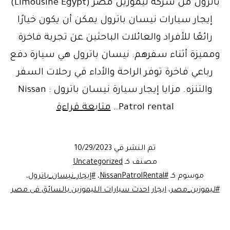
باترول من شركة ليموزين مصر (Limousine Egypt)
إيجار سيارات نيسان باترول يمكن أن يكون خيارًا
رائعًا للأفراد والعائلات الباحثين عن تجربة فاخرة
ومميزة أثناء سفرهم. نيسان باترول هي سيارة دفع
رباعي فاخرة توفر الراحة والأداء في رحلات السفر
والتنزه. مزايا إيجار سيارة نيسان باترول : Nissan
إيجار
Patrol rental…
متابعة قراءة
سيارة
نيسان
تم النشر في
10/29/2023
باترول
مصنف كـ
Uncategorized
موسوم كـ
#NissanPatrolRental
،
#إيجار_نيسان_باترول
،
#ليموزين_مصر
،
ايجار احدث سيارات الليموزين بالسائق فى مصر