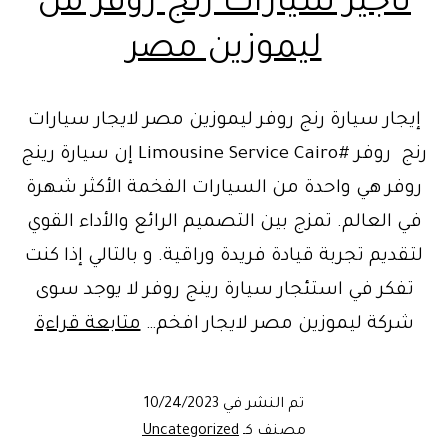
تأجير سيارات رنج روفر من
ليموزين مصر
إيجار سيارة رنج روفر ليموزين مصر لايجار سيارات
رنج روفر #Limousine Service Cairo إن سيارة رينج
روفر هي واحدة من السيارات الفخمة الأكثر شهرة
في العالم. تمزج بين التصميم الرائع والأداء القوي
لتقديم تجربة قيادة فريدة وراقية. و بالتالي إذا كنت
تفكر في استئجار سيارة رينج روفر لا يوجد سوى
تأجير
شركة ليموزين مصر لايجار افخم…
متابعة قراءة
سيار
رنج
تم النشر في
10/24/2023
روفر
مصنف كـ
Uncategorized