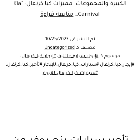
الكبيرة والمجموعات. مميزات كيا كرنفال: “Kia
سيارات
Carnival…
متابعة قراءة
كيا
كرنفال
تم النشر في
10/25/2023
للإيجار
مصنف كـ
Uncategorized
من
موسوم كـ
#إيجار_سيارة_عائلية
،
#إيجار_كيا_كرنفال
،
#إيجار_كيا_كرنفال #سيارات_كيا_كرنفال_للإيجار #تأجير_كيا_كرنفال
،
شركة
#سيارات_كيا_كرنفال_للإيجار
ليموزين
مصر