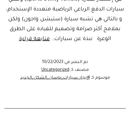
سيارات الدفع الرباعي الرياضية متعددة الإستخدام،
و بالتالي هي تشبه سيارة (ستيشن واجون) ولكن
بملامح أكثر صرامة وتصميم للقيادة على الطرق
ايجار
الوعرة نبذة عن سيارات…
متابعة قراءة
سيارات
الدفع
تم النشر في
10/22/2023
الرباعي
مصنف كـ
Uncategorized
suv
موسوم كـ
#إيجار_سيارات_توسان_الشكل_الجديد
في
مصر