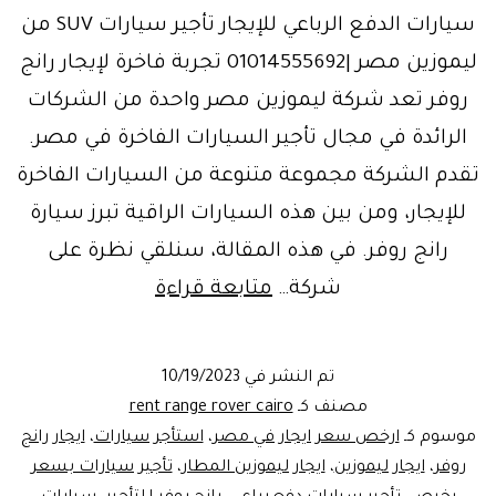
سيارات الدفع الرباعي للإيجار تأجير سيارات SUV من
ليموزين مصر |01014555692 تجربة فاخرة لإيجار رانج
روفر تعد شركة ليموزين مصر واحدة من الشركات
الرائدة في مجال تأجير السيارات الفاخرة في مصر.
تقدم الشركة مجموعة متنوعة من السيارات الفاخرة
للإيجار، ومن بين هذه السيارات الراقية تبرز سيارة
رانج روفر. في هذه المقالة، سنلقي نظرة على
سيارات
شركة…
متابعة قراءة
SUV
للإيجار
تم النشر في
10/19/2023
في
مصنف كـ
rent range rover cairo
ليموزين
موسوم كـ
ارخص سعر ايجار في مصر
،
استأجر سيارات
،
ايجار رانج
روفر
،
ايجار ليموزين
،
ايجار ليموزين المطار
،
تأجير سيارات بسعر
مصر