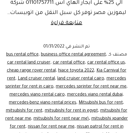
الي 25% على ايجار الهاي اس.01101757711 شركة
ليموزين مصر توفر كل سبل النقل من اتوبيسات…
استأجر
متابعة قراءة
الان
تويوتا
تم النشر في
01/31/2022
هاي
مصنف كـ
،
business office rental agreement
،
bus rental office
اس|hiace
car rental land cruiser
،
car rental office
،
car rental office us
،
cheap range rover rental
،
hiace toyota 2022
،
Kia Carnival for
2022
rent
،
Land cruiser rental
،
land cruiser rental cairo
،
mercedes
sprinter for rent in cairo
،
mercedes sprinter for rent near me
،
mercedes viano rental cairo
،
mercedes viano rental dubai
،
mercedes-benz viano rental prices
،
Mitsubishi bus for rent
،
mitsubishi for rent
،
mitsubishi for rent in egypt
،
mitsubishi for
rent near me
،
mitsubishi for rent near me\
،
mitsubishi xpander
for rent
،
nissan for rent near me
،
nissan patrol for rent in