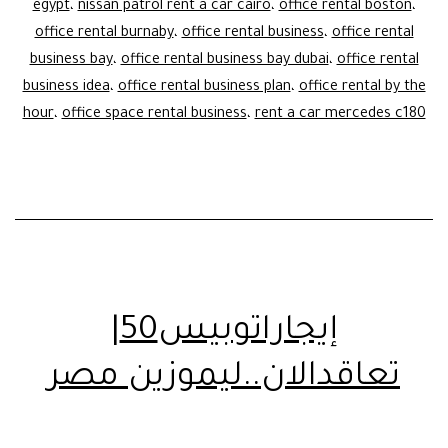
egypt
،
nissan patrol rent a car cairo
،
office rental boston
،
office rental burnaby
،
office rental business
،
office rental
business bay
،
office rental business bay dubai
،
office rental
business idea
،
office rental business plan
،
office rental by the
hour
،
office space rental business
،
rent a car mercedes c180
إيجاراتوبيس50|
تعاقدالان..ليموزين مصر