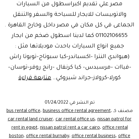
مصر علي تقديم اكبراسطول من السيارات
والاتوبيسات للايجار للسياحة والسفر والتنقل
الجماعى في كل مكان في مصر داخل وخارج القاهرة .
01102106655 كما لدينا اسطول ضخم من ايجار
جميع انواع السيارات باحدث موديلاتها مثل :
(هيواندي النترا -اكسباندر-كيا سبوتاج-تويوتا راش
-فياات -مرسيدس- كيا كرنفال -رانج روفر-توسان-
كورلا-كرولاز-جراند شيروكي…
متابعة قراءة
تعاقدالا
مصر
تم النشر في
01/24/2022
مصنف كـ
،
business office rental agreement
،
bus rental office
car rental land cruiser
،
car rental office us
،
nissan patrol for
rent in egypt
،
nissan patrol rent a car cairo
،
office rental
boston
،
office rental burnaby
،
office rental business
،
office