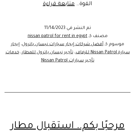
تأجير
القوة…
متابعة قراءة
سيارة
نيسان
تم النشر في
11/14/2023
باترول
مصنف كـ
nissan patrol for rent in egypt
SUV
موسوم كـ
أفضل شركات إيجار سيارات نيسان باترول
،
إيجار
سيارة Nissan Patrol للزفاف
،
تأجير نيسان باترول للمطار
،
خدمات
تأجير سيارات Nissan Patrol
مرحبًا بكم.. استقبال مطار