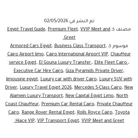
car
with
تم النشر في
02/05/2026
driver
مصنف كـ
VVIP Meet and
،
Premium Fleet
،
Egypt Travel Guide
Cairo
Greet.
موسوم كـ
،
Business Class Transport
،
Armored Cars Egypt
|
Cairo Airport limo
،
Cairo International Airport VIP
،
Chauffeur
Elite
service Egypt
،
El Gouna Luxury Transfer.
،
Elite Fleet Cairo.
،
Chauffeur
Executive Car Hire Cairo
،
Giza Pyramids Private Driver
،
limousine egypt
Service
،
Luxury car with driver Cairo
،
Luxury SUV with
Driver
،
Luxury Travel Egypt 2026
،
Mercedes S-Class Cairo
،
New
2026
Alamein Luxury Transport
،
New Capital Egypt Limo
،
North
Coast Chauffeur
،
Premium Car Rental Cairo
،
Private Chauffeur
Cairo
،
Range Rover Rental Egypt
،
Rolls Royce Cairo
،
Toyota
Hiace VIP
،
VIP Transport Egypt
،
VVIP Meet and Greet.