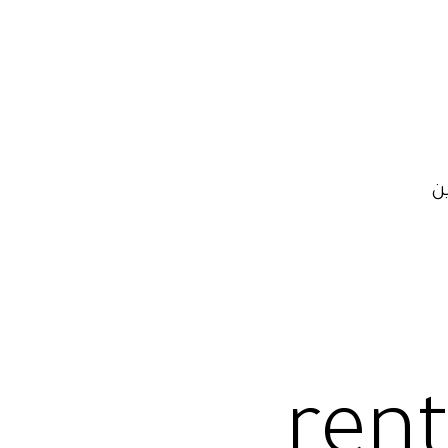
ن
rent