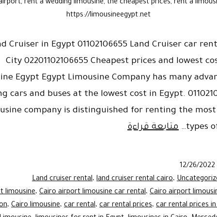
 airport, rent a wedding limousine, the cheapest prices, rent a limou
https://limousineegypt.net
d Cruiser in Egypt 01102106655 Land Cruiser car rent
City 02201102106655 Cheapest prices and lowest cos
sine Egypt Egypt Limousine Company has many advan
ng cars and buses at the lowest cost in Egypt. 01102
usine company is distinguished for renting the most
Toyota
types o
متابعة قراءة
Land
Cruiser
12/26/2022
for
Land cruiser rental
،
land cruiser rental cairo
،
Uncategoriz
rent
rt limousine
،
Cairo airport limousine car rental
،
Cairo airport limousi
ion
،
Cairo limousine
،
car rental
،
car rental prices
،
car rental prices i