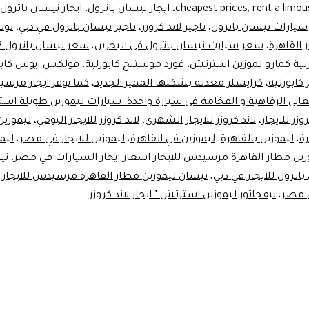
cheapest prices; rent a limou
،
ايجار نيسان باترول
،
ايجار نيسان باترول 
 سيارات نيسان باترول
،
تاجير لاند كروزر
،
تاجير نيسان باترول في دبي
،
توت
 القاهرة
،
سعر سيارت نيسان باترول في البحرين
،
سعر نيسان باترول 2022
ية كمارو لموزين استرتش
،
فورد موستنج كابورلية
،
فولكس ايوس كابو
كابورلية
،
كرايسلر معدلة بشكلها المميز الجديد
،
كما نوفر ايجار مرس
روزر للايجار
،
لاند كروزر للايجار الشهرى
،
لاند كروزر للايجار اليومي
،
ليموزين
رة
،
ليموزين بالقاهرة
،
ليموزين في القاهرة
،
ليموزين للايجار في مصر
،
ليم
زين مطار القاهرة مرسيدس للايجار اسعار ايجار السيارات في مصر
،
ني
اترول للايجار في دبي
،
نيسان ليموزين مطار القاهرة مرسيدس للايجار ا
 مصر
،
نيفجاتور ليموزين استرتش ’ ايجار لاند كروزر