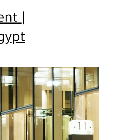
ent |
gypt