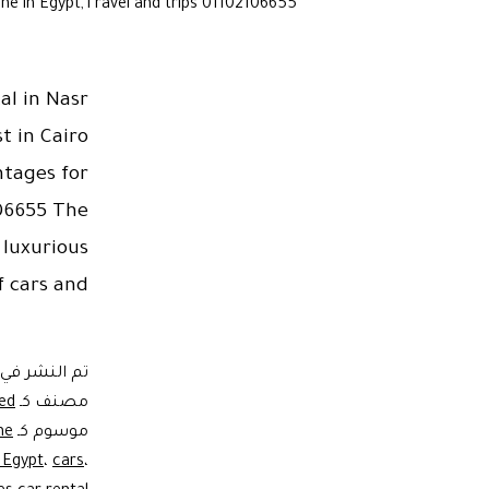
sine in Egypt,Travel and trips 01102106655
al in Nasr
t in Cairo
tages for
106655 The
 luxurious
f cars and…
تم النشر في
مصنف كـ
ed
موسوم كـ
ne
n Egypt
،
cars
،