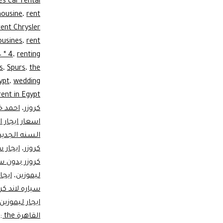
s car rental
mousine
،
rent
rent Chrysler
ousines
،
rent
 * 4
،
renting
s
،
Spurs
،
the
ypt
،
wedding
rent in Egypt
كروزر
،
احمد خ
اسعار ايجار 
السنه الجديد
كروزر
،
ايجار 
كروزر بدون س
ليموزين
،
ايجا
سياره لاند ك
ايجار ليموزي
القاهر