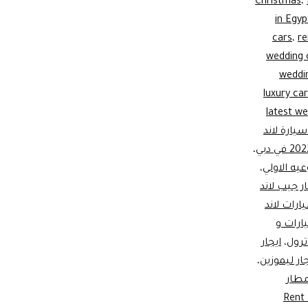
Christmas
،
in Egyp
cars
،
re
wedding 
weddi
luxury ca
latest w
سيارة لاند
،
يه الاولي
،
ار جيب لاند
ارات لاند
ارات و
ترول
،
ايجار
جار ليموزين
،
مطار
Rent a