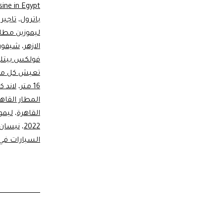
sine in Egypt
باترول
،
تاجير
ليموزين مطار
الازهر
،
شيفورل
فولكس بيتلز 
16 متر
،
لاند ك
المطار القاه
القاهرة
،
ليمو
2022
،
نيسان ب
السيارات في