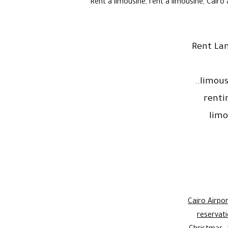
Rent a limousine, rent a limousine, Cairo
Rent Lan
..limou
renti
limo
Cairo Airpo
reservat