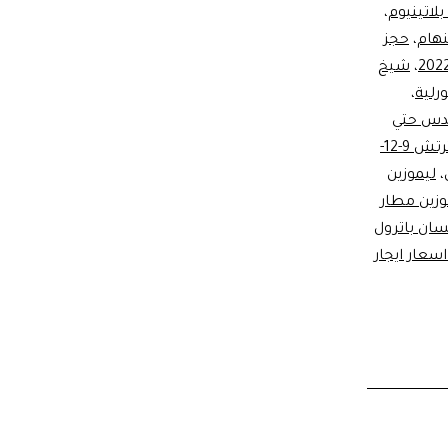
بلاتينيوم
،
نهام
،
حجز
،
شيخ
رلية
،
يدس حتي
تعيش كل معاني الرفاهية و الفخامة في سيارة واحدة. سيارات ليموزين طويلة استرتش 9-12-
،
ليموزين
وزين مطار
سان باترول
سعار ايجار