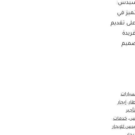
إنتاج مرسيدس:
مة والتميز في
لى تقديم
فريدة
 يتمتع ليموزين مرسيدس 01102106655 بتصميم
سيارات
طار
،
إيجار
أجير
دس
،
خدمات
س للإيجار