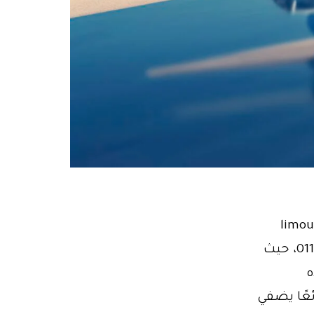
0110210665 ليموزين مطار مصر limousine
airport: ليس هناك أجمل من لحظة الوصول إلى المطار01102106655، حيث
ه
ئعًا يضفي