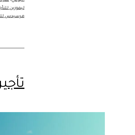
اليومي
،
شركات
ليموزين للتأج
مرسيدس للنق
تأجير