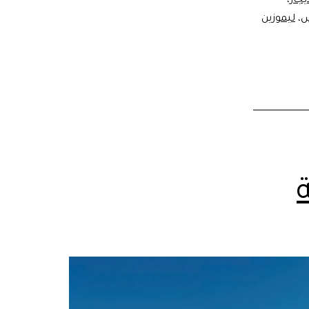
يجار
،
س
،
ليموزين