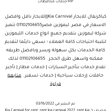
VIP-خدمات محافظات
كياكرنفال للايجار Kia Carnival||للايجار باقل وافضل
الاسعار في مصر..ليموزين مصر01102106655 تتميز
شركة ليموزين بتقديم جميع انواع خدمات الليموزين
لتلبية احتياجات كافة العملاء ؛ نسعي دايئما لتقديم
كافة الخدمات بكل سهولة ويسر وبافضل طريقه
ممكنه واسهل طرق الحجز . 01102106655 لذلك
نقدم خدمات بتأجير السيارات | خدمات مطار | تأجير
حافلات |رحلات سياحية | خدمات تسفير…
متابعة
طائرة
قراءة
خاصة|
كيا
تم النشر في
03/16/2022
كرنفال
مصنف كـ
rent kia
،
rent kia carnival 2022
،
Kia Carnival for rent