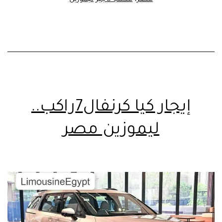
إيجار كيا كرنفال7راكب..
ليموزين مصر