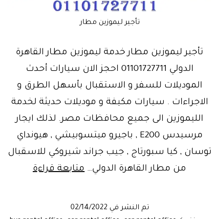
تأجير ليموزين مطار
تأجير ليموزين مطار خدمة ليموزين مطار القاهرة
الدولي 01101727711 احجز الان سيارات أحدث
الموديلات للسفر و الاستقبال بأسهل الطرق و
الاجراءات . سيارات مكيفة و موديلات حديثة لخدمة
الليموزين الى جميع محافظات مصر. لذلك ايجار
مرسيدس E200 , باجيرو ميتسوبيشي , هيونداي
توسان , كيا سبورتاج , جيب جراند شيروكي للاسقبال
مرحبًا
من مطار القاهرة الدولي…
متابعة قراءة
بكم..
استقبال
تم النشر في
02/14/2022
مطار