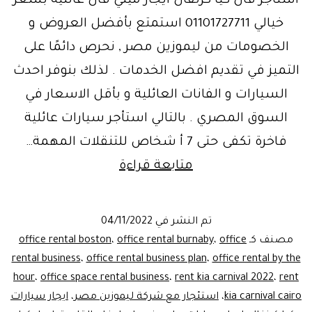
استأجر فان كيا كرنفال ايجار ميني فان عائلية بسعر
خيالي 01101727711 استمتع بأفضل العروض و
الخصومات من ليموزين مصر , نحرص دائمًا على
التميز في تقديم افضل الخدمات . لذلك بنوفر احدث
السيارات و الفانات العائلية و بأقل الاسعار في
السوق المصري . بالتالي استأجر سيارات عائلية
فاخرة تكفى حتى 7 أ شخاص للتنقلات المهمة…
ايجار
متابعة قراءة
كيا
كرنفال
تم النشر في
04/11/2022
عائليه
مصنف كـ
office
،
office rental burnaby
،
office rental boston
ليموزين
rental business
،
office rental business plan
،
office rental by the
hour
،
office space rental business
،
rent kia carnival 2022
،
rent
kia carnival cairo
،
استئجار مع شركة ليموزين مصر
،
ايجار سيارات