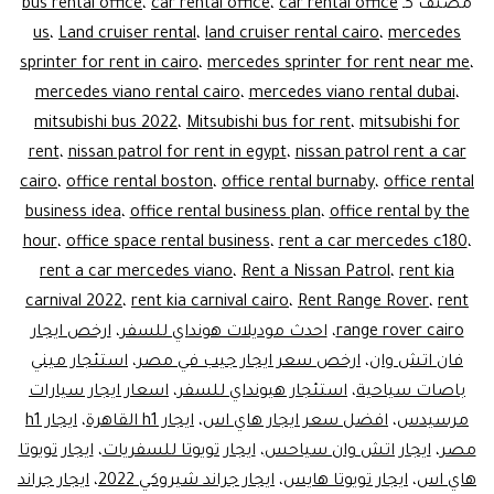
مصنف كـ
car rental office
،
car rental office
،
bus rental office
ليموزين
us
،
Land cruiser rental
،
land cruiser rental cairo
،
mercedes
sprinter for rent in cairo
،
mercedes sprinter for rent near me
،
مصر
mercedes viano rental cairo
،
mercedes viano rental dubai
،
mitsubishi bus 2022
،
Mitsubishi bus for rent
،
mitsubishi for
rent
،
nissan patrol for rent in egypt
،
nissan patrol rent a car
cairo
،
office rental boston
،
office rental burnaby
،
office rental
business idea
،
office rental business plan
،
office rental by the
hour
،
office space rental business
،
rent a car mercedes c180
،
rent a car mercedes viano
،
Rent a Nissan Patrol
،
rent kia
carnival 2022
،
rent kia carnival cairo
،
Rent Range Rover
،
rent
range rover cairo
،
احدث موديلات هونداي للسفر
،
ارخص ايجار
فان اتش وان
،
ارخص سعر ايجار جيب في مصر
،
استئجار ميني
باصات سياحية
،
استئجار هيونداي للسفر
،
اسعار ايجار سيارات
مرسيدس
،
افضل سعر ايجار هاي اس
،
ايجار h1 القاهرة
،
ايجار h1
مصر
،
ايجار اتش وان سياحس
،
ايجار تويوتا للسفريات
،
ايجار تويوتا
هاي اس
،
ايجار تويوتا هايس
،
ايجار جراند شيروكي 2022
،
ايجار جراند