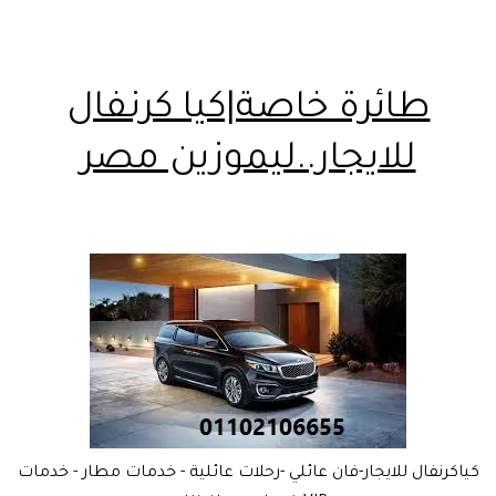
طائرة خاصة|كيا كرنفال
للايجار..ليموزين مصر
كياكرنفال للايجار-فان عائلي -رحلات عائلية - خدمات مطار - خدمات