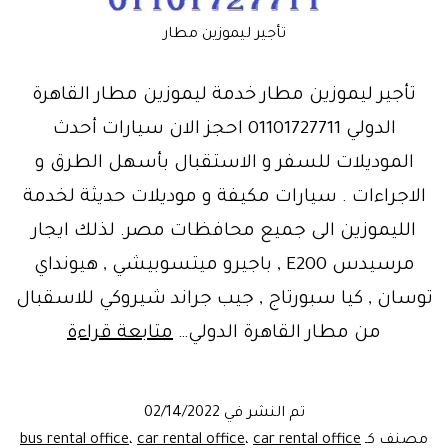
تأجير ليموزين مطار
تأجير ليموزين مطار خدمة ليموزين مطار القاهرة
الدولي 01101727711 احجز الان سيارات أحدث
الموديلات للسفر و الاستقبال بأسهل الطرق و
الاجراءات . سيارات مكيفة و موديلات حديثة لخدمة
الليموزين الى جميع محافظات مصر. لذلك ايجار
مرسيدس E200 , باجيرو ميتسوبيشي , هيونداي
توسان , كيا سبورتاج , جيب جراند شيروكي للاسقبال
مرحبًا
من مطار القاهرة الدولي…
متابعة قراءة
بكم..
استقبال
تم النشر في
02/14/2022
مطار
مصنف كـ
car rental office
،
car rental office
،
bus rental office