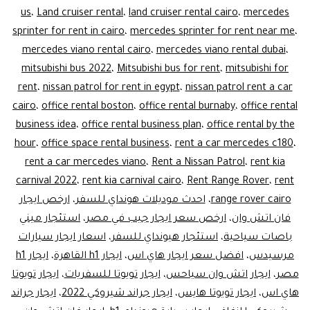
ليموزين
us
،
Land cruiser rental
،
land cruiser rental cairo
،
mercedes
sprinter for rent in cairo
،
mercedes sprinter for rent near me
،
مصر
mercedes viano rental cairo
،
mercedes viano rental dubai
،
mitsubishi bus 2022
،
Mitsubishi bus for rent
،
mitsubishi for
rent
،
nissan patrol for rent in egypt
،
nissan patrol rent a car
cairo
،
office rental boston
،
office rental burnaby
،
office rental
business idea
،
office rental business plan
،
office rental by the
hour
،
office space rental business
،
rent a car mercedes c180
،
rent a car mercedes viano
،
Rent a Nissan Patrol
،
rent kia
carnival 2022
،
rent kia carnival cairo
،
Rent Range Rover
،
rent
range rover cairo
،
احدث موديلات هونداي للسفر
،
ارخص ايجار
فان اتش وان
،
ارخص سعر ايجار جيب في مصر
،
استئجار ميني
باصات سياحية
،
استئجار هيونداي للسفر
،
اسعار ايجار سيارات
مرسيدس
،
افضل سعر ايجار هاي اس
،
ايجار h1 القاهرة
،
ايجار h1
مصر
،
ايجار اتش وان سياحس
،
ايجار تويوتا للسفريات
،
ايجار تويوتا
هاي اس
،
ايجار تويوتا هايس
،
ايجار جراند شيروكي 2022
،
ايجار جراند