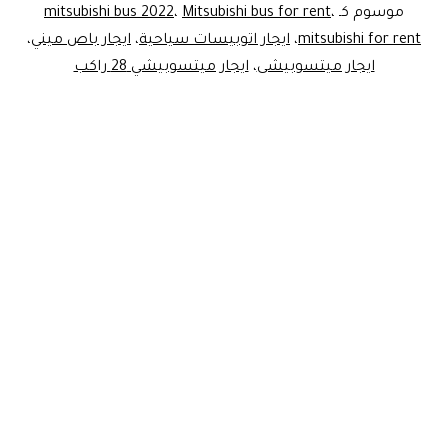
موسوم كـ
،
Mitsubishi bus for rent
،
mitsubishi bus 2022
mitsubishi for rent
،
ايجار اتوبيسات سياحية
،
ايجار باص ميني
،
ايجار ميتسوبيشى
،
ايجار ميتسوبيشي 28 راكب