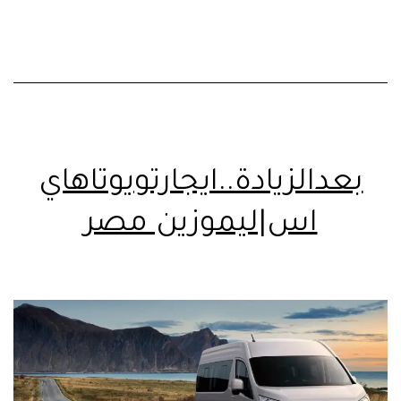
بعدالزيادة..ايجارتويوتاهاي
اس|ليموزين مصر