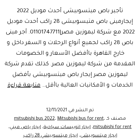
تأجير باص ميتسوبيشى أحدث موديل 2022
إيجارمينى باص متيسوبيشى 28 راكب أحدث موديل
2022 مع شركة ليموزين مصر|01101747711. أجر مينى
باص 28 راكب لجميع أنواع الرحلات و السفر داخل و
خارج القاهرة باأفضل الأسعار و الخصومات
المقدمة من شركة ليموزين مصر. كذلك تقدم شركة
ليموزين مصر إيجار باص ميتسوبيشى بأفضل
أر
الخدمات و الأمكانيات العالية باأقل…
متابعة قراءة
إيج
با
تم النشر في
12/11/2021
ميت
مصنف كـ
،
Mitsubishi bus for rent
،
mitsubishi bus 2022
فى
mitsubishi for rent
،
ايجار اتوبيسات سياحية
،
ايجار باص ميني
،
ايجار ميتسوبيشى
،
ايجار ميتسوبيشي 28 راكب
مص