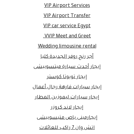
VIP Airport Services
VIP Airport Transfer
VIP car service Egypt
VVIP Meet and Greet.
Wedding limousine rental
أجر رنج روفر الجديدة كليا
إيجار أحدث سيارة ميتسوبيشى
إيجار تويوتا كوستر
إيجار سيارات فارهة رجال أعمال
إيجار سيارات ليموزين المطار
إيجار لاند كروزر
إيجارمينى باص متيسوبيشى
اتش وان 7 راكب للعائلات