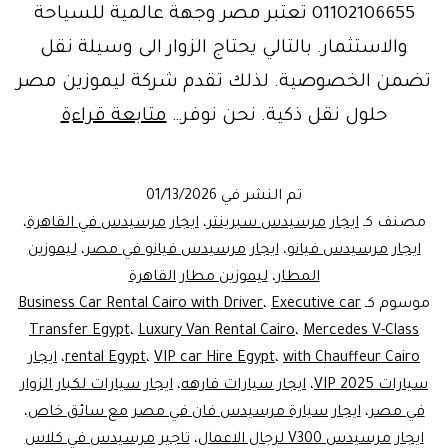
01102106655 تعتبر مصر وجهة عالمية للسياحة
والاستثمار. بالتالي يحتاج الزوار الى وسيلة نقل
تضمن الخصوصية. لذلك تقدم شركة ليموزين مصر
ايجار
حلول نقل ذكية. نحن نوفر…
متابعة قراءة
مرسيد
V_Class
تم النشر في
01/13/2026
في
مصنف كـ
ايجار مرسيدس سبرينتر
،
ايجار مرسيدس في القاهرة
،
مصر:
ايجار مرسيدس فيانو
،
ايجار مرسيدس فيانو في مصر
،
ليموزين
المطار
،
ليموزين مطار القاهرة
ليموزين
موسوم كـ
Executive car
،
Business Car Rental Cairo with Driver
المطار
Transfer Egypt
،
Luxury Van Rental Cairo
،
Mercedes V-Class
وخدمات
with Chauffeur Cairo
،
VIP car Hire Egypt
،
rental Egypt
،
ايجار
سيارات VIP 2025
،
ايجار سيارات فارهه
،
VIP
ايجار سيارات لكبار الزوار
في مصر
،
ايجار سيارة مرسيدس فان في مصر مع سائق خاص
،
بسائق
ايجار مرسيدس V300 لرجال الاعمال
،
تاجير مرسيدس في كلاس