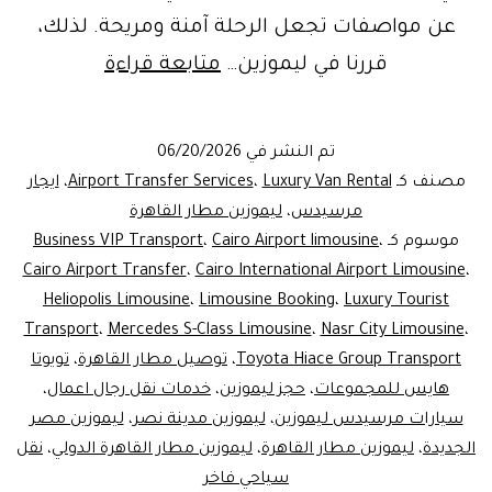
عن مواصفات تجعل الرحلة آمنة ومريحة. لذلك،
Best
قررنا في ليموزين…
متابعة قراءة
Cairo
Airport
تم النشر في
06/20/2026
Limousine:
مصنف كـ
Luxury Van Rental
،
Airport Transfer Services
،
ايجار
Luxury
مرسيدس
،
ليموزين مطار القاهرة
موسوم كـ
،
Cairo Airport limousine
،
Business VIP Transport
Services
Cairo Airport Transfer
،
Cairo International Airport Limousine
،
for
Heliopolis Limousine
،
Limousine Booking
،
Luxury Tourist
Your
Transport
،
Mercedes S-Class Limousine
،
Nasr City Limousine
،
Toyota Hiace Group Transport
،
توصيل مطار القاهرة
،
Travel
تويوتا
هايس للمجموعات
،
حجز ليموزين
،
خدمات نقل رجال اعمال
،
سيارات مرسيدس ليموزين
،
ليموزين مدينة نصر
،
ليموزين مصر
الجديدة
،
ليموزين مطار القاهرة
،
ليموزين مطار القاهرة الدولي
،
نقل
سياحي فاخر