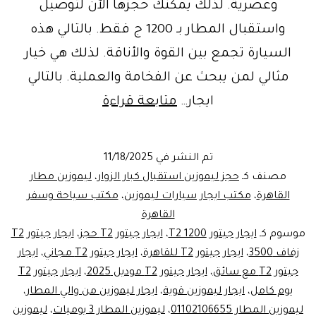
وعصرية. لذلك يمكنك حجزها الآن لتوصيل
واستقبال المطار بـ 1200 ج فقط. بالتالي هذه
السيارة تجمع بين القوة والأناقة. لذلك هي خيار
مثالي لمن يبحث عن الفخامة والعملية. بالتالي
ايجار
ايجار…
متابعة قراءة
ليموزين
دفع
تم النشر في
11/18/2025
رباعي
مصنف كـ
حجز ليموزين استقبال كبار الزوار
،
ليموزين مطار
|
القاهرة
،
مكتب ايجار سيارات ليموزين
،
مكتب سياحة وسفر
القاهرة
خدمة
موسوم كـ
ايجار جيتور T2 1200
،
ايجار جيتور T2 حجز
،
ايجار جيتور T2
ليموزين
زفاف 3500
،
ايجار جيتور T2 للقاهرة
،
ايجار جيتور T2 مجاني
،
ايجار
المطار
جيتور T2 مع سائق
،
ايجار جيتور T2 موديل 2025
،
ايجار جيتور T2
يوم كامل
،
ايجار ليموزين قوية
،
ب
ايجار ليموزين من والي المطار
،
ليموزين المطار 01102106655
،
ليموزين المطار 3 يوميات
،
ليموزين