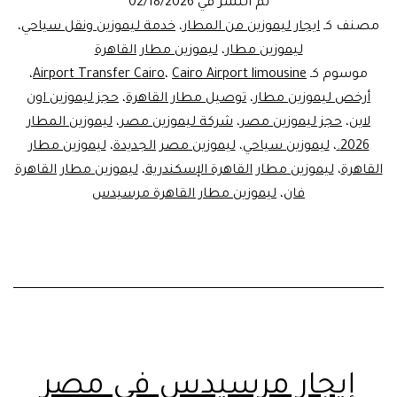
تم النشر في
02/18/2026
|
مصنف كـ
ايجار ليموزين من المطار
،
خدمة ليموزين ونقل سياحي
،
احجز
ليموزين مطار
،
ليموزين مطار القاهرة
موسوم كـ
Cairo Airport limousine
،
Airport Transfer Cairo
،
رحلتك
أرخص ليموزين مطار
،
توصيل مطار القاهرة
،
حجز ليموزين اون
مع
لاين
،
حجز ليموزين مصر
،
شركة ليموزين مصر
،
ليموزين المطار
ليموزين
2026.
،
ليموزين سياحي
،
ليموزين مصر الجديدة
،
ليموزين مطار
القاهرة
،
ليموزين مطار القاهرة الإسكندرية
،
مصر
ليموزين مطار القاهرة
فان
،
ليموزين مطار القاهرة مرسيدس
بأفضل
سعر
وخدمة
24
ساعة
إيجار مرسيدس في مصر