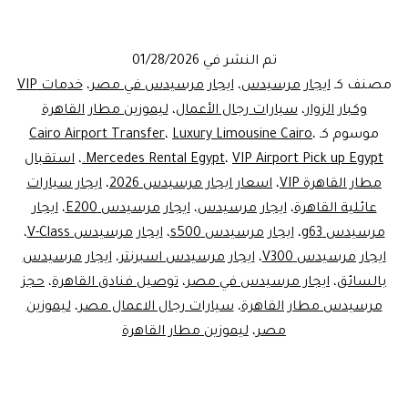
مرسيدس
في
تم النشر في
01/28/2026
مصر
مصنف كـ
ايجار مرسيدس
،
ايجار مرسيدس في مصر
،
خدمات VIP
2026:
وكبار الزوار
،
سيارات رجال الأعمال
،
ليموزين مطار القاهرة
موسوم كـ
،
Luxury Limousine Cairo
،
Cairo Airport Transfer
أحدث
VIP Airport Pick up Egypt.
،
Mercedes Rental Egypt
،
استقبال
الموديلات
مطار القاهرة VIP
،
اسعار ايجار مرسيدس 2026
،
ايجار سيارات
لاستقبال
عائلية القاهرة
،
ايجار مرسيدس
،
ايجار مرسيدس E200
،
ايجار
مرسيدس g63
،
ايجار مرسيدس s500
،
ايجار مرسيدس V-Class
مطار
،
ايجار مرسيدس V300
،
ايجار مرسيدس اسبرنتر
،
ايجار مرسيدس
القاهرة
بالسائق
،
ايجار مرسيدس في مصر
،
توصيل فنادق القاهرة
،
حجز
بالسائق
مرسيدس مطار القاهرة
،
سيارات رجال الاعمال مصر
،
ليموزين
مصر
،
ليموزين مطار القاهرة