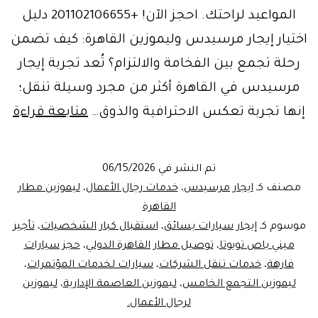
المواعيد لراحتك. احجز الآن! +201102106655 دليل
اختيار إيجار مرسيدس وليموزين القاهرة: كيف تضمن
رحلة تجمع بين الفخامة والالتزام؟ تُعد تجربة إيجار
مرسيدس في القاهرة أكثر من مجرد وسيلة تنقل؛
ايج
إنها تجربة تعكس الاحترافية والذوق…
متابعة قراءة
مر
ولي
تم النشر في
06/15/2026
الق
مصنف كـ
ايجار مرسيدس
،
خدمات رجال الأعمال
،
ليموزين مطار
:
القاهرة
موسوم كـ
إيجار سيارات بسائق
،
استقبال كبار الشخصيات
،
تأجير
تجر
ميني باص تويوتا
،
توصيل مطار القاهرة الدولي
،
حجز سيارات
فخ
فارهة
،
خدمات تنقل الشركات
،
سيارات لخدمات المؤتمرات
،
ورا
ليموزين التجمع الخامس
،
ليموزين العاصمة الإدارية
،
ليموزين
لرجال الأعمال.
لا