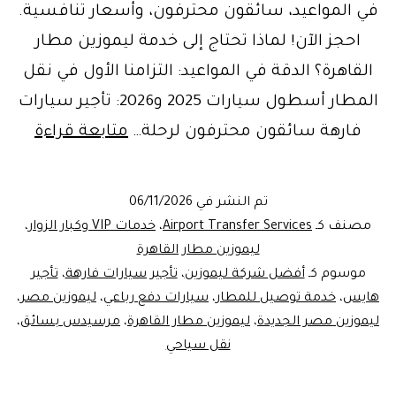
في المواعيد، سائقون محترفون، وأسعار تنافسية.
احجز الآن! لماذا تحتاج إلى خدمة ليموزين مطار
القاهرة؟ الدقة في المواعيد: التزامنا الأول في نقل
المطار أسطول سيارات 2025 و2026: تأجير سيارات
احجز
فارهة سائقون محترفون لرحلة…
متابعة قراءة
ليموز
مطار
تم النشر في
06/11/2026
القاه
مصنف كـ
Airport Transfer Services
،
خدمات VIP وكبار الزوار
،
6:
ليموزين مطار القاهرة
موسوم كـ
أفضل شركة ليموزين
،
تأجير سيارات فارهة
،
تأجير
فخام
هايس
،
خدمة توصيل للمطار
،
سيارات دفع رباعي
،
ليموزين مصر
،
مرس
ليموزين مصر الجديدة
،
ليموزين مطار القاهرة
،
مرسيدس بسائق
،
ودقة
نقل سياحي
مواعي