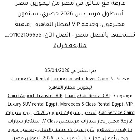
فارهة مع سائق في مصر من ليموزين مصر.
أسطول مرسيدس 2026 حصري، سائقون
محترفون، وخدمة VIP لمطار القاهرة. رفاهية
تستحقها بأفضل سعر – اتصل الآن: 01102106655.…
Luxury
متابعة قراءة
Car
Rental
تم النشر في
05/04/2026
CAI
مصنف كـ
Luxury car with driver Cairo
،
Luxury Car Rental
،
Egypt
ليموزين مطار القاهرة
موسوم كـ
،
Luxury Car Rental CAI
،
Cairo Airport Transfer VIP
|
Luxury SUV rental Egypt
،
Mercedes S-Class Rental Egypt
،
VIP
إيجار
Car Service Cairo
،
أسطول سيارات ليموزين 2026.
،
إيجار سيارات
سيارات
فارهة مصر
،
إيجار سيارات مرسيدس V-Class
،
استئجار سيارات
فارهة في القاهرة
،
فارهة
تأجير سيارات فخمة بالسائق
،
توصيل وفود
ورجال أعمال
،
حجز سيارات مرسيدس 2026
،
ليموزين مصر
،