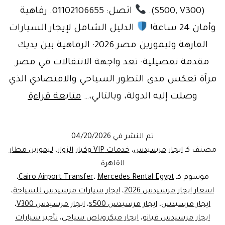
(S500, V300).
اتصل: 01102106655. رفاهية
وأمان 24 ساعة!
الدليل الشامل لإيجار السيارات
الفارهة وليموزين مصر 2026: الرفاهية بين يديك
مقدمة تفصيلية: تعد واجهة الانتقالات في مصر
مرآة تعكس مدى التطور السياحي والاقتصادي الذي
ايجار
وصلت إليه الدولة، وبالتالي،…
متابعة قراءة
مرسيد
2026
تم النشر في
04/20/2026
في
مصنف كـ
ايجار مرسيدس
،
خدمات VIP وكبار الزوار
،
ليموزين مطار
مصر
القاهرة
موسوم كـ
Mercedes Rental Egypt
،
Cairo Airport Transfer
،
|
اسعار ايجار مرسيدس 2026
،
ايجار سيارات مرسيدس للسياحة
،
ليموزين
ايجار مرسيدس
،
ايجار مرسيدس s500
،
ايجار مرسيدس V300
،
مطار
ايجار مرسيدس فيانو
،
ايجار ميكروباص سياحي
،
تأجير سيارات