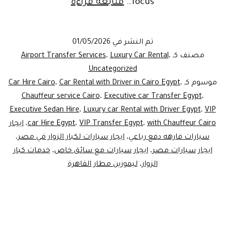
ntal_with_driver
focus…
متابعة قراءة
in
cairo_egypt
تم النشر في
01/05/2026
|Luxury
مصنف كـ
،
Luxury Car Rental
،
Airport Transfer Services
Car
Uncategorized
موسوم كـ
،
Car Rental with Driver in Cairo Egypt
،
Car Hire Cairo
Rental
Chauffeur service Cairo
،
Executive car Transfer Egypt
،
for
Executive Sedan Hire
،
Luxury car Rental with Driver Egypt
،
VIP
VIPs
with Chauffeur Cairo
،
VIP Transfer Egypt
،
car Hire Egypt
،
ايجار
سيارات فارهه دفع رباعي
،
ايجار سيارات لكبار الزوار في مصر
،
ايجار سيارات مصر
،
ايجار سيارات مع سائق خاص
،
خدمات كبار
الزوار
،
ليموزين مطار القاهرة