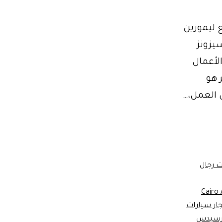
رسيدس فاخرة؟ احجز الآن أحدث موديلات 2026 مع ليموزين
ورسيزونز
لأعمال
 هو
ض العمل،…
 رجال
Cairo 
جار سيارات
مرسيدس