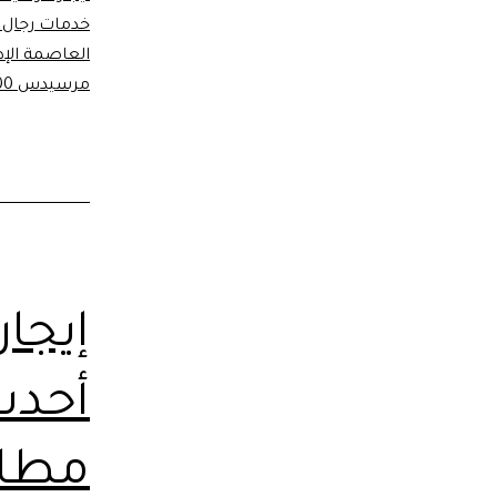
خدمات رجال 
العاصمة الإدا
مرسيدس E200 ايجار
أحدث
مطار