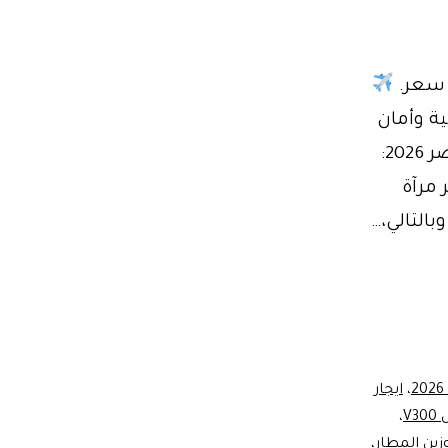
0110. رفاهية وأمان
الدليل الشامل لإيجار السيارات الفارهة وليموزين مصر 2026:
 مرآة
التالي،…
،
ايجار
V
،
زين المطار
،