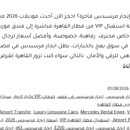
تبحث عن إيجار م
مصر. خدمة استقبال VIP من مطار القاهرة مباشرة إلى فندق ف
اص محترف. رفاهية، خصوصية، وأفضل أسعار لرجال ا
. في سوق يعج بالخيارات، يظل ايجار مرسيدس في مصر
ذهبي للرقي والأمان. بالتالي سواء كنت تزور القاهرة لغر
إيجار
ءة
مرسيدس
في
01/28/2026
مصر
جار مرسيدس
،
ايجار مرسيدس في مصر
،
خدمات VIP وكبار الزوار
،
سيارات
2026:
زين مطار القاهرة
Airport Transfer
،
Luxury Limousine Cairo
،
Mercedes Rental Egypt
،
V
أحدث
Airport P
،
استقبال مطار القاهرة VIP
،
اسعار ايجار مرسيدس 2026
،
اي
الموديلات
ة
،
ايجار مرسيدس
،
ايجار مرسيدس E200
،
ايجار مرسيدس g63
،
ايجار 