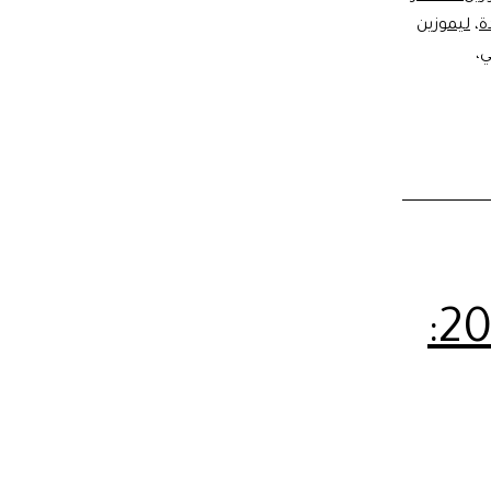
ة
،
ليموزين
ي
،
إيجار مرسيدس في مصر 2026: