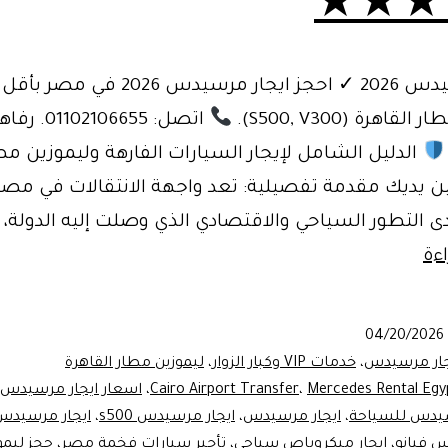
★★★
 2026 في مصر بأقل سعر.
قاهرة (S500, V300).
اتصل: 2106655
ين يديك مقدمة تفصيلية: تعد واجهة الانتقالات في مصر
لتطور السياحي والاقتصادي الذي وصلت إليه الدولة، وب
ايجار
ءة
مرسيدس
2026
04/20/2026
في
جار مرسيدس
،
خدمات VIP وكبار الزوار
،
ليموزين مطار القاهرة
مصر
Mercedes Rental Egy
،
Cairo Airport Transfer
،
اسعار ايجار مرسيدس 2026
يدس للسياحة
،
ايجار مرسيدس
،
ايجار مرسيدس s500
،
ايجار مرسيدس 300
|
س فيانو
،
ايجار ميكروباص سياحي
،
تأجير سيارات فخمة مصر
،
حجز ليمو