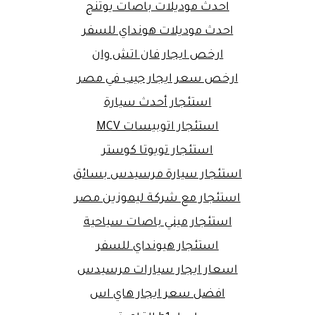
احدث موديلات باصات يوتنج
احدث موديلات هونداي للسفر
ارخص ايجار فان اتش وان
ارخص سعر ايجار جيب في مصر
استئجار أحدث سيارة
استئجار اتوبيسات MCV
استئجار تويوتا كوستر
استئجار سيارة مرسيدس بسائق
استئجار مع شركة ليموزين مصر
استئجار ميني باصات سياحية
استئجار هيونداي للسفر
اسعار ايجار سيارات مرسيدس
افضل سعر ايجار هاي اس