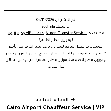
تم النشر في
06/11/2026
بواسطة
suuhaila
مصنف كـ
Airport Transfer Services
،
خدمات VIP وكبار الزوار
،
ليموزين مطار القاهرة
موسوم كـ
أفضل شركة ليموزين
،
تأجير سيارات فارهة
،
تأجير
هايس
،
خدمة توصيل للمطار
،
سيارات دفع رباعي
،
ليموزين مصر
،
ليموزين مصر الجديدة
،
ليموزين مطار القاهرة
،
مرسيدس بسائق
،
نقل سياحي
تصفّح
المقالة السابقة
Cairo Airport Chauffeur Service | VIP