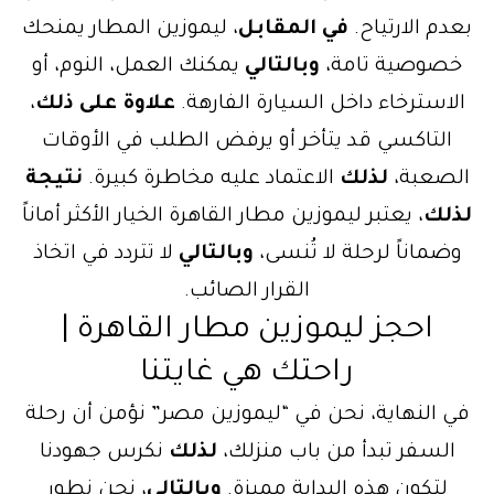
بعدم الارتياح.
في المقابل
، ليموزين المطار يمنحك
خصوصية تامة،
وبالتالي
يمكنك العمل، النوم، أو
الاسترخاء داخل السيارة الفارهة.
علاوة على ذلك
،
التاكسي قد يتأخر أو يرفض الطلب في الأوقات
الصعبة،
لذلك
الاعتماد عليه مخاطرة كبيرة.
نتيجة
لذلك
، يعتبر ليموزين مطار القاهرة الخيار الأكثر أماناً
وضماناً لرحلة لا تُنسى،
وبالتالي
لا تتردد في اتخاذ
القرار الصائب.
احجز ليموزين مطار القاهرة |
راحتك هي غايتنا
في النهاية، نحن في “ليموزين مصر” نؤمن أن رحلة
السفر تبدأ من باب منزلك،
لذلك
نكرس جهودنا
لتكون هذه البداية مميزة.
وبالتالي
، نحن نطور