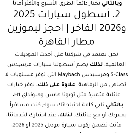
وبالتالي
نختار دائماً الطرق الأسرع والأكثر أماناً.
2. أسطول سيارات 2025
و2026 الفاخر | احجز ليموزين
مطار القاهرة
نحن نعتمد في شركتنا على أحدث الموديلات
العالمية،
لذلك
يضم أسطولنا سيارات مرسيدس
S-Class ومرسيدس Maybach التي توفر مستويات لا
تضاهى من الرفاهية.
علاوة على ذلك
، نوفر خيارات
عائلية متميزة مثل تويوتا هايس وهيونداي H1،
بالتالي
نلبي كافة احتياجاتك سواء كنت مسافراً
بمفردك أو مع عائلتك.
لذلك
، عند اختيارك لخدماتنا،
فأنت تضمن ركوب سيارة موديل 2025 أو 2026،