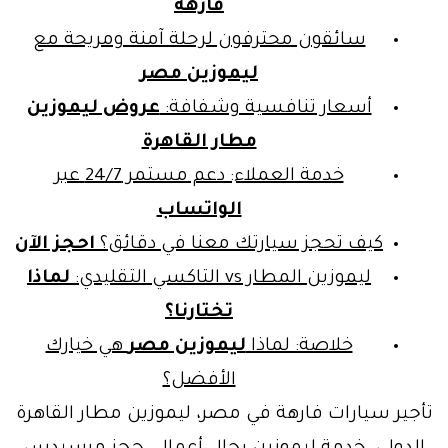
فارهة
سائقون محترفون لرحلة آمنة ومريحة مع
ليموزين مصر
أسعار تنافسية وشفافة:
عروض ليموزين
مطار القاهرة
خدمة العملاء: دعم مستمر 24/7 عبر
الواتساب
كيف تحجز سيارتك معنا في دقائق؟
احجز الآن
ليموزين المطار vs التاكسي التقليدي:
لماذا
تختارنا؟
خلاصة: لماذا
ليموزين مصر
هي خيارك
الأفضل؟
تأجير سيارات فارهة في مصر، ليموزين مطار القاهرة