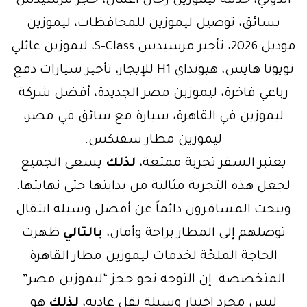
الدولي، خدمة ليموزين رجال أعمال، حجز مرسيدس
بسائق، توصيل ليموزين للمحافظات، ليموزين
موديل 2026، تأجير مرسيدس S-Class، ليموزين عائلي
تويوتا هايس، هيونداي H1 للإيجار، تأجير سيارات دفع
رباعي فاخرة، ليموزين مصر الجديدة، أفضل شركة
ليموزين في القاهرة، سيارة مع سائق في مصر،
ليموزين مطار سفنكس.
يعتبر السفر تجربة ممتعة،
لذلك
يسعى الجميع
لجعل هذه التجربة مثالية من بدايتها حتى نهايتها.
ويبحث المسافرون دائماً عن أفضل وسيلة انتقال
توصلهم إلى المطار براحة وأمان،
بالتالي
ظهرت
الحاجة الملحّة لخدمات ليموزين مطار القاهرة
المتخصصة. إن التوجه نحو حجز “ليموزين مصر”
ليس مجرد اختيار وسيلة نقل عادية،
لذلك
هو