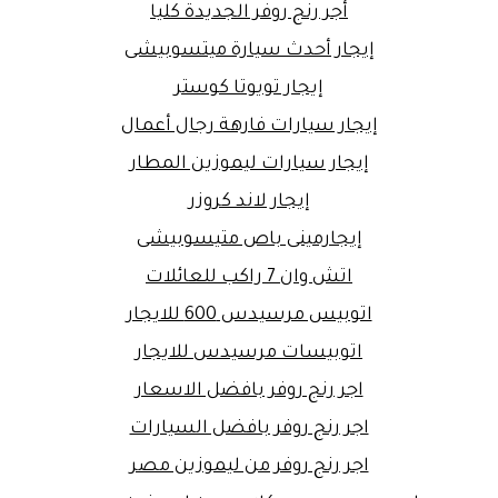
أجر رنج روفر الجديدة كليا
إيجار أحدث سيارة ميتسوبيشى
إيجار تويوتا كوستر
إيجار سيارات فارهة رجال أعمال
إيجار سيارات ليموزين المطار
إيجار لاند كروزر
إيجارمينى باص متيسوبيشى
اتش وان 7 راكب للعائلات
اتوبيس مرسيدس 600 للايجار
اتوبيسات مرسيدس للايجار
اجر رنج روفر بافضل الاسعار
اجر رنج روفر بافضل السيارات
اجر رنج روفر من ليموزين مصر