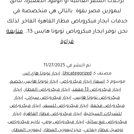
برحلات السفر العائلية أو الوفود الصغيرة، تتألق
ليموزين مصر بقوة. بالتالي هي متخصصة في
خدمات ايجار ميكروباص مطار القاهرة الفاخر. لذلك
نحن نوفر ايجار ميكروباص تويوتا هايس 13…
متابعة
ميكروباص
قراءة
سياحي
للايجار
تم النشر في
11/27/2025
تويوتا
مصنف كـ
Uncategorized
،
ايجار تويوتا هاي اس
هايس
موسوم كـ
اسعار ايجار ميكروباص
،
ايجار تويوتا هايس بخصم
،
ايجار ميكروباص 13 مقعد
،
ايجار ميكروباص المطار
،
ايجار
13
ميكروباص تويوتا هايس
،
ايجار ميكروباص سياحي
،
ايجار
مقعد
ميكروباص فخمة
،
ايجار ميكروباص للسفر
،
ايجار ميكروباص
وخدمات
للشركات السياحية
،
ايجار ميكروباص مطار القاهرة
،
ايجار
ميكروباص مع سائق
،
ايجار ميكروباص يومي
ليموزين
،
تاجير ميكروباص
،
توصيل مطار جماعي
،
حجز ليموزين المطار
،
ليموزين المطار
،
مطار