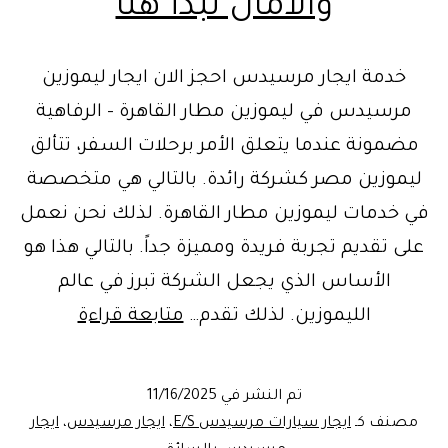
والأمان تبدأ هنا
خدمة ايجار مرسيدس احجز الان ايجار ليموزين
مرسيدس في ليموزين مطار القاهرة – الرفاهية
مضمونة عندما يتعلق الأمر برحلات السفر، تتألق
ليموزين مصر كشركة رائدة. بالتالي هي متخصصة
في خدمات ليموزين مطار القاهرة. لذلك نحن نعمل
على تقديم تجربة فريدة ومميزة جداً. بالتالي هذا هو
الأساس الذي يجعل الشركة تبرز في عالم
خدمة
الليموزين. لذلك تقدم…
متابعة قراءة
ايجار
مرسيدس
تم النشر في
11/16/2025
ليموزين
مصنف كـ
ايجار سيارات مرسيدس E/S
،
ايجار مرسيدس
،
ايجار