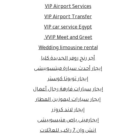
VIP Airport Services
VIP Airport Transfer
VIP car service Egypt
VVIP Meet and Greet.
Wedding limousine rental
أجر رنج روفر الجديدة كليا
إيجار أحدث سيارة ميتسوبيشى
إيجار تويوتا كوستر
إيجار سيارات فارهة رجال أعمال
إيجار سيارات ليموزين المطار
إيجار لاند كروزر
إيجارمينى باص متيسوبيشى
اتش وان 7 راكب للعائلات