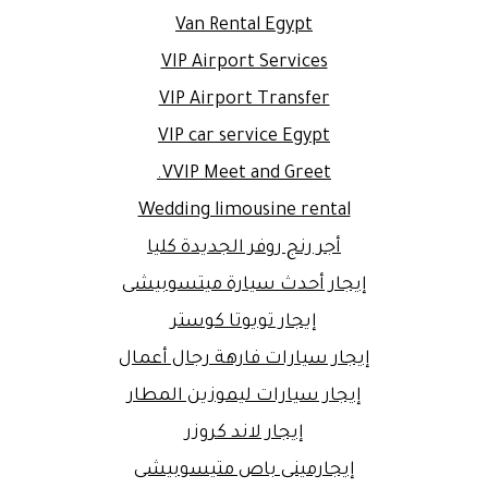
Van Rental Egypt
VIP Airport Services
VIP Airport Transfer
VIP car service Egypt
VVIP Meet and Greet.
Wedding limousine rental
أجر رنج روفر الجديدة كليا
إيجار أحدث سيارة ميتسوبيشى
إيجار تويوتا كوستر
إيجار سيارات فارهة رجال أعمال
إيجار سيارات ليموزين المطار
إيجار لاند كروزر
إيجارمينى باص متيسوبيشى