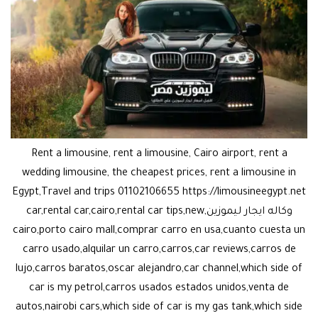
Rent a limousine, rent a limousine, Cairo airport, rent a
wedding limousine, the cheapest prices, rent a limousine in
Egypt,Travel and trips 01102106655 https://limousineegypt.net
وكاله ايجار ليموزين,car,rental car,cairo,rental car tips,new
cairo,porto cairo mall,comprar carro en usa,cuanto cuesta un
carro usado,alquilar un carro,carros,car reviews,carros de
lujo,carros baratos,oscar alejandro,car channel,which side of
car is my petrol,carros usados estados unidos,venta de
autos,nairobi cars,which side of car is my gas tank,which side