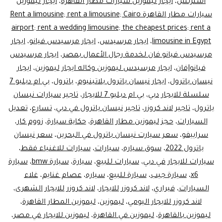
استرتش
،
ايجار ليموزين سيارات مطار القاهرة
،
ايجار ليموزين
سيارات مطار القاهرة Rent a limousine; rent a limousine; Cairo
airport; rent a wedding limousine; the cheapest prices; rent a
limousine in Egypt
،
ايجار مرسيدس
،
ايجار مرسيدس فيانو
،
ايجار
مرسيدس فيانو فان لخدمة رجال الأعمال بمصر
،
ايجار مرسيدس
فيانو|فان
،
ايجار مرسيدس ليموزين وكاله ايجار ليموزين
،
ايجار
نيسان باترول
،
ايجار نيسان باترول بلاتينيوم
،
باترول
،
بي ام دبليو 7
سلسلة للايجار دبي
،
بي ام دبليو 7 للايجار
،
تاجير سيارات نيسان
باترول
،
تاجير لاند كروزر
،
تاجير نيسان باترول في دبي
،
تسارع
،
تعديل
السيارات
،
حجز ليموزين مطار القاهرة
،
حكاية سيارة
،
زووم كار
،
سراييفو
،
سعر سيارت نيسان باترول في البحرين
،
سعر نيسان
باترول 2022
،
سوق سياره
،
سيارات
،
سيارات للاغنياء فقط
،
سيارات للايجار في دبي
،
سيارات للبيع
،
سيارة
،
سيارة bmw
،
سيارة
x6
،
سيارة جيب
،
سيارة للبيع
،
سياره
،
عصام غنايم
،
غلاء
السيارات
،
فيراري
،
لاند كروزر للايجار
،
لاند كروزر للايجار الشهرى
،
لاند كروزر للايجار اليومي
،
ليموزين
،
ليموزين المطار القاهرة
،
ليموزين بالقاهرة
،
ليموزين في القاهرة
،
ليموزين للايجار في مصر
،