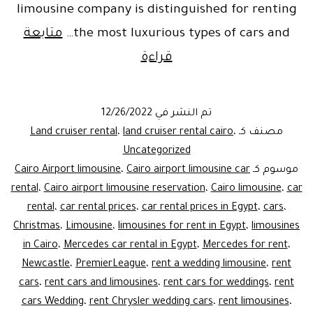
limousine company is distinguished for renting
the most luxurious types of cars and…
متابعة
Toyota
قراءة
Land
Cruiser
تم النشر في
12/26/2022
for
مصنف كـ
،
land cruiser rental cairo
،
Land cruiser rental
rent
Uncategorized
موسوم كـ
Cairo airport limousine car
،
Cairo Airport limousine
rental
،
Cairo airport limousine reservation
،
Cairo limousine
،
car
rental
،
car rental prices
،
car rental prices in Egypt
،
cars
،
Christmas
،
Limousine
،
limousines for rent in Egypt
،
limousines
in Cairo
،
Mercedes car rental in Egypt
،
Mercedes for rent
،
Newcastle
،
PremierLeague
،
rent a wedding limousine
،
rent
cars
،
rent cars and limousines
،
rent cars for weddings
،
rent
cars Wedding
،
rent Chrysler wedding cars
،
rent limousines
،