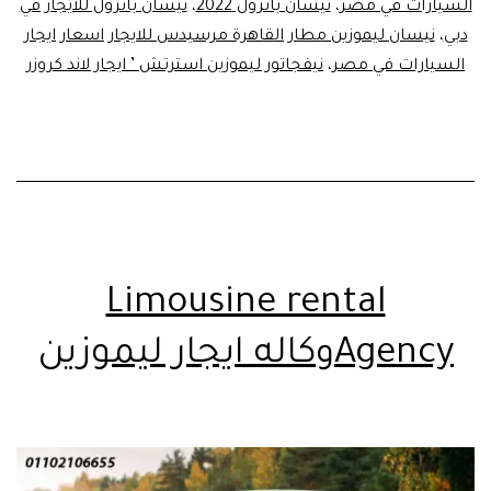
السيارات في مصر
،
نيسان باترول 2022
،
نيسان باترول للايجار في
دبي
،
نيسان ليموزين مطار القاهرة مرسيدس للايجار اسعار ايجار
السيارات في مصر
،
نيفجاتور ليموزين استرتش ’ ايجار لاند كروزر
Limousine rental
Agencyوكاله ايجار ليموزين