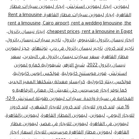
ليموزين
،
ايجار ليموزين استرتش
،
ايجار ليموزين سيارات مطار
القاهرة
،
ايجار ليموزين سيارات مطار القاهرة Rent a limousine;
rent a limousine; Cairo airport; rent a wedding limousine; the
cheapest prices; rent a limousine in Egypt
،
ايجار نيسان باترول
،
ايجار نيسان باترول بلاتينيوم
،
باترول
،
تاجير سيارات نيسان باترول
،
تاجير لاند كروزر
،
تاجير نيسان باترول في دبي
،
توتنهام
،
حجز ليموزين
مطار القاهرة
،
سعر سيارت نيسان باترول في البحرين
،
سعر
نيسان باترول 2022
،
شيخ الازهر
،
شيفورلية كمارو لموزين
استرتش
،
فورد موستنج كابورلية
،
فولكس ايوس كابورلية
،
فولكس بيتلز كابورلية
،
كرايسلر معدلة بشكلها المميز الجديد
،
كما نوفر ايجار مرسيدس حتي تعيش كل معاني الرفاهية و
الفخامة في سيارة واحدة. سيارات ليموزين طويلة استرتش 9-12-
16 متر
،
لاند كروزر للايجار
،
لاند كروزر للايجار الشهرى
،
لاند كروزر
للايجار اليومي
،
ليموزين
،
ليموزين المطار القاهرة
،
ليموزين بالقاهرة
،
ليموزين في القاهرة
،
ليموزين للايجار في مصر
،
ليموزين مطار
القاهرة
،
ليموزين مطار القاهرة مرسيدس للايجار اسعار ايجار