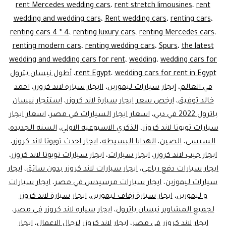
rent Mercedes wedding cars
،
rent stretch limousines
،
rent
wedding and wedding cars
،
Rent wedding cars
،
renting cars
،
renting cars 4 * 4
،
renting luxury cars
،
renting Mercedes cars
،
renting modern cars
،
renting wedding cars
،
Spurs
،
the latest
wedding and wedding cars for rent
،
wedding
،
wedding cars for
wedding cars for rent in Egypt
،
rent Egypt
،
أطول نيسان بترول
في العالم
،
إيجار سيارات ليموزين
،
اايجار سيارة لاند كروزر
،
احمد
خالد توفيق
،
ارخص سعر ايجار سيارة لاند كروزر
،
استئجار نيسان
باترول 2022 في دبي
،
اسعار ايجار السيارات في مصر
،
اسعار ايجار
سيارات تويوتا لاند كروزر
،
الذكري الاسبوعيه الاولي
،
السنه الجديده
،
السيسي
،
الصين
،
الهدايا البسيطه
،
ايجار احدث تويوتا لاند كروزر
،
ايجار جيب لاند كروزر
،
ايجار سيارات
،
ايجار سيارات تويوتا لاند كروزر
،
ايجار سيارات دفع رباعي
،
ايجار سيارات لاند كروزر بدون سائق
،
ايجار
سيارات ليموزين
،
ايجار سيارات مرسيدس في مصر
،
ايجار سيارات
و ليموزين
،
ايجار سيارة زفاف ليموزين
،
ايجار سيارة لاند كروزر
لجميع المشاوير نيسان باترول
،
ايجار سياره لاند كروزر في مصر
،
ايجار لاند كروزر في مصر
،
ايجار لاند كروزر لرجال الاعمال
،
ايجار