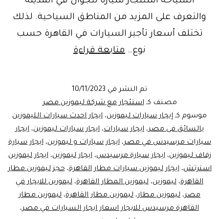
السياحة استئجار سيارة لتجوال في المدينة
والتعرف على المزيد من المناطق السياحية. لذلك
تختلف أسعار تأجير السيارات في القاهرة حسب
شركة
نوع…
متابعة قراءة
ايجار
سيارات
تم النشر في
10/11/2023
بالقاهرة
مصنف كـ
استئجار مع شركة ليموزين مصر
تحديدا
موسوم كـ
إيجار سيارات ليموزين
،
ايجار احدث سيارات الليموزين
بالسائق فى مصر
،
ايجار سيارات
،
ايجار سيارات ليموزين
،
ايجار
مصر
سيارات مرسيدس في مصر
،
ايجار سيارات و ليموزين
،
ايجار سيارة
الجديدة
زفاف ليموزين
،
ايجار سيارة مرسيدس
،
ايجار ليموزين
،
ايجار ليموزين
استرتش
،
ايجار ليموزين سيارات مطار القاهرة
،
حجز ليموزين مطار
القاهرة
،
ليموزين
،
ليموزين المطار القاهرة
،
ليموزين للايجار في
مصر
،
ليموزين مطار
،
ليموزين مطار القاهرة
،
ليموزين مطار
القاهرة مرسيدس للايجار اسعار ايجار السيارات في مصر
،