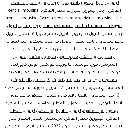
ليموزين
،
ايجار ليموزين استرتش
،
ايجار ليموزين سيارات مطار
القاهرة
،
ايجار ليموزين سيارات مطار القاهرة Rent a limousine;
rent a limousine; Cairo airport; rent a wedding limousine; the
cheapest prices; rent a limousine in Egypt
،
ايجار نيسان باترول
،
ايجار نيسان باترول بلاتينيوم
،
باترول
،
تاجير سيارات نيسان باترول
،
تاجير لاند كروزر
،
تاجير نيسان باترول في دبي
،
توتنهام
،
حجز ليموزين
مطار القاهرة
،
سعر سيارت نيسان باترول في البحرين
،
سعر
نيسان باترول 2022
،
شيخ الازهر
،
شيفورلية كمارو لموزين
استرتش
،
فورد موستنج كابورلية
،
فولكس ايوس كابورلية
،
فولكس بيتلز كابورلية
،
كرايسلر معدلة بشكلها المميز الجديد
،
كما نوفر ايجار مرسيدس حتي تعيش كل معاني الرفاهية و
الفخامة في سيارة واحدة. سيارات ليموزين طويلة استرتش 9-12-
16 متر
،
لاند كروزر للايجار
،
لاند كروزر للايجار الشهرى
،
لاند كروزر
للايجار اليومي
،
ليموزين
،
ليموزين المطار القاهرة
،
ليموزين بالقاهرة
،
ليموزين في القاهرة
،
ليموزين للايجار في مصر
،
ليموزين مطار
القاهرة
،
ليموزين مطار القاهرة مرسيدس للايجار اسعار ايجار
السيارات في مصر
،
نيسان باترول 2022
،
نيسان باترول للايجار في