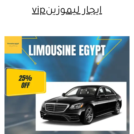
ايجار ليموزينvip