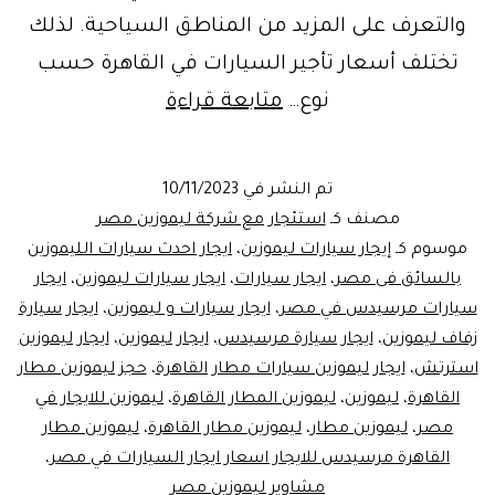
والتعرف على المزيد من المناطق السياحية. لذلك
تختلف أسعار تأجير السيارات في القاهرة حسب
شركة
نوع…
متابعة قراءة
ايجار
سيارات
تم النشر في
10/11/2023
بالقاهرة
مصنف كـ
استئجار مع شركة ليموزين مصر
تحديدا
موسوم كـ
إيجار سيارات ليموزين
،
ايجار احدث سيارات الليموزين
بالسائق فى مصر
،
ايجار سيارات
،
ايجار سيارات ليموزين
،
ايجار
مصر
سيارات مرسيدس في مصر
،
ايجار سيارات و ليموزين
،
ايجار سيارة
الجديدة
زفاف ليموزين
،
ايجار سيارة مرسيدس
،
ايجار ليموزين
،
ايجار ليموزين
استرتش
،
ايجار ليموزين سيارات مطار القاهرة
،
حجز ليموزين مطار
القاهرة
،
ليموزين
،
ليموزين المطار القاهرة
،
ليموزين للايجار في
مصر
،
ليموزين مطار
،
ليموزين مطار القاهرة
،
ليموزين مطار
القاهرة مرسيدس للايجار اسعار ايجار السيارات في مصر
،
مشاوير ليموزين مصر