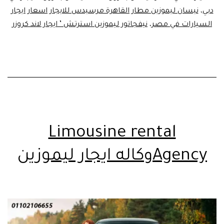
دبي
،
نيسان ليموزين مطار القاهرة مرسيدس للايجار اسعار ايجار
السيارات في مصر
،
نيفجاتور ليموزين استرتش ’ ايجار لاند كروزر
Limousine rental
Agencyوكاله ايجار ليموزين