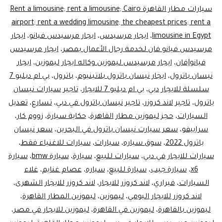
سيارات مطار القاهرة Rent a limousine; rent a limousine; Cairo
airport; rent a wedding limousine; the cheapest prices; rent a
limousine in Egypt
،
ايجار مرسيدس
،
ايجار مرسيدس فيانو
،
ايجار
مرسيدس فيانو فان لخدمة رجال الأعمال بمصر
،
ايجار مرسيدس
فيانو|فان
،
ايجار مرسيدس ليموزين وكاله ايجار ليموزين
،
ايجار
نيسان باترول
،
ايجار نيسان باترول بلاتينيوم
،
باترول
،
بي ام دبليو 7
سلسلة للايجار دبي
،
بي ام دبليو 7 للايجار
،
تاجير سيارات نيسان
باترول
،
تاجير لاند كروزر
،
تاجير نيسان باترول في دبي
،
تسارع
،
تعديل
السيارات
،
حجز ليموزين مطار القاهرة
،
حكاية سيارة
،
زووم كار
،
سراييفو
،
سعر سيارت نيسان باترول في البحرين
،
سعر نيسان
باترول 2022
،
سوق سياره
،
سيارات
،
سيارات للاغنياء فقط
،
سيارات للايجار في دبي
،
سيارات للبيع
،
سيارة
،
سيارة bmw
،
سيارة
x6
،
سيارة جيب
،
سيارة للبيع
،
سياره
،
عصام غنايم
،
غلاء
السيارات
،
فيراري
،
لاند كروزر للايجار
،
لاند كروزر للايجار الشهرى
،
لاند كروزر للايجار اليومي
،
ليموزين
،
ليموزين المطار القاهرة
،
ليموزين بالقاهرة
،
ليموزين في القاهرة
،
ليموزين للايجار في مصر
،