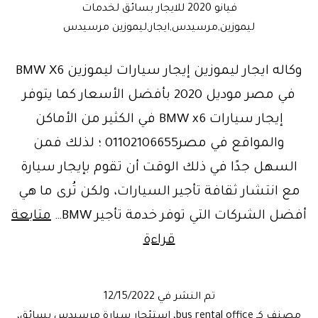
فيانو 2020 للايجار بسائق لخدمات
ليموزين,مرسيدس,ايجار,ليموزين مرسيدس
وكاله ايجار ليموزين إيجار سيارات ليموزين BMW X6
في مصر موديل 2020 بأفضل الأسعار كما يتوفر
إيجار سيارات BMW x6 في الكثير من الأماكن
والمواقع في مصر01102106655 ؛ لذلك فمن
السهل جدًا في ذلك الوقت أن تقوم بإيجار سيارة
مع انتشار ثقافة تأجير السيارات، ولكن تُرى ما هي
أفضل الشركات التي توفر خدمة تأجير BMW…
متابعة
Limousine
قراءة
rental
Agencyوكاله
تم النشر في
12/15/2022
ايجار
مصنف كـ
bus rental office
،
استئجار سيارة مرسيدس بسائق
،