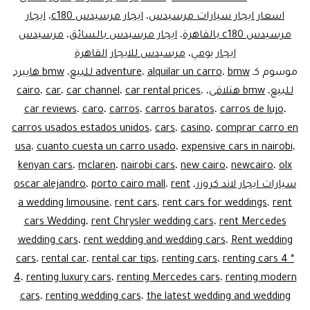
ليموزين
اسعار ايجار سيارات مرسيدس
،
ايجار مرسيدس c180
،
ايجار
مرسيدس c180 بالقاهرة
،
ايجار مرسيدس بالسائق
،
مرسيدس
ايجار يومي
،
مرسيدس للايجار القاهرة
موسوم كـ
bmw للبيع
،
alquilar un carro
،
adventure
،
bmw هايبرد
للبيع
،
bmw هتلاقى
،
،
car rental prices
،
car channel
،
car
،
cairo
car reviews
،
caro
،
carros
،
carros baratos
،
carros de lujo
،
carros usados estados unidos
،
cars
،
casino
،
comprar carro en
usa
،
cuanto cuesta un carro usado
،
expensive cars in nairobi
،
kenyan cars
،
mclaren
،
nairobi cars
،
new cairo
،
newcairo
،
olx
سيارات ايجار لاند كروزر
،
rent
،
porto cairo mall
،
oscar alejandro
a wedding limousine
،
rent cars
،
rent cars for weddings
،
rent
cars Wedding
،
rent Chrysler wedding cars
،
rent Mercedes
wedding cars
،
rent wedding and wedding cars
،
Rent wedding
cars
،
rental car
،
rental car tips
،
renting cars
،
renting cars 4 *
4
،
renting luxury cars
،
renting Mercedes cars
،
renting modern
cars
،
renting wedding cars
،
the latest wedding and wedding