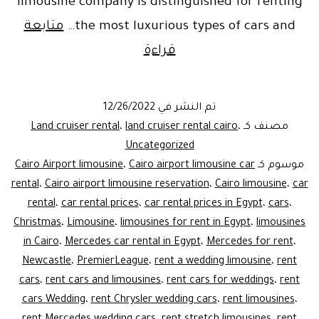
limousine company is distinguished for renting
the most luxurious types of cars and…
متابعة
Toyota
قراءة
Land
Cruiser
تم النشر في
12/26/2022
for
مصنف كـ
،
land cruiser rental cairo
،
Land cruiser rental
rent
Uncategorized
موسوم كـ
Cairo airport limousine car
،
Cairo Airport limousine
rental
،
Cairo airport limousine reservation
،
Cairo limousine
،
car
rental
،
car rental prices
،
car rental prices in Egypt
،
cars
،
Christmas
،
Limousine
،
limousines for rent in Egypt
،
limousines
in Cairo
،
Mercedes car rental in Egypt
،
Mercedes for rent
،
Newcastle
،
PremierLeague
،
rent a wedding limousine
،
rent
cars
،
rent cars and limousines
،
rent cars for weddings
،
rent
cars Wedding
،
rent Chrysler wedding cars
،
rent limousines
،