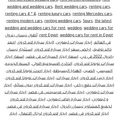
rent Mercedes wedding cars
،
rent stretch limousines
،
rent
wedding and wedding cars
،
Rent wedding cars
،
renting cars
،
renting cars 4 * 4
،
renting luxury cars
،
renting Mercedes cars
،
renting modern cars
،
renting wedding cars
،
Spurs
،
the latest
wedding and wedding cars for rent
،
wedding
،
wedding cars for
wedding cars for rent in Egypt
،
rent Egypt
،
أطول نيسان بترول
في العالم
،
إيجار سيارات ليموزين
،
اايجار سيارة لاند كروزر
،
احمد
خالد توفيق
،
ارخص سعر ايجار سيارة لاند كروزر
،
استئجار نيسان
باترول 2022 في دبي
،
اسعار ايجار السيارات في مصر
،
اسعار ايجار
سيارات تويوتا لاند كروزر
،
الذكري الاسبوعيه الاولي
،
السنه الجديده
،
السيسي
،
الصين
،
الهدايا البسيطه
،
ايجار احدث تويوتا لاند كروزر
،
ايجار جيب لاند كروزر
،
ايجار سيارات
،
ايجار سيارات تويوتا لاند كروزر
،
ايجار سيارات دفع رباعي
،
ايجار سيارات لاند كروزر بدون سائق
،
ايجار
سيارات ليموزين
،
ايجار سيارات مرسيدس في مصر
،
ايجار سيارات
و ليموزين
،
ايجار سيارة زفاف ليموزين
،
ايجار سيارة لاند كروزر
لجميع المشاوير نيسان باترول
،
ايجار سياره لاند كروزر في مصر
،
ايجار لاند كروزر في مصر
،
ايجار لاند كروزر لرجال الاعمال
،
ايجار