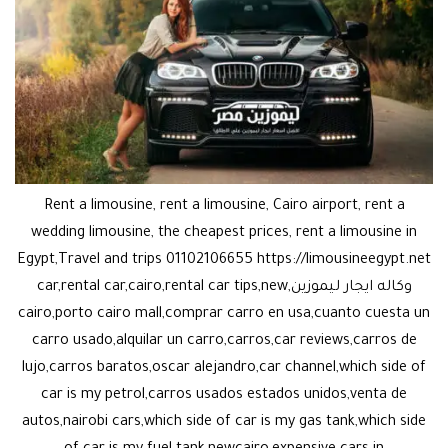
Rent a limousine, rent a limousine, Cairo airport, rent a
wedding limousine, the cheapest prices, rent a limousine in
Egypt,Travel and trips 01102106655 https://limousineegypt.net
وكاله ايجار ليموزين,car,rental car,cairo,rental car tips,new
cairo,porto cairo mall,comprar carro en usa,cuanto cuesta un
carro usado,alquilar un carro,carros,car reviews,carros de
lujo,carros baratos,oscar alejandro,car channel,which side of
car is my petrol,carros usados estados unidos,venta de
autos,nairobi cars,which side of car is my gas tank,which side