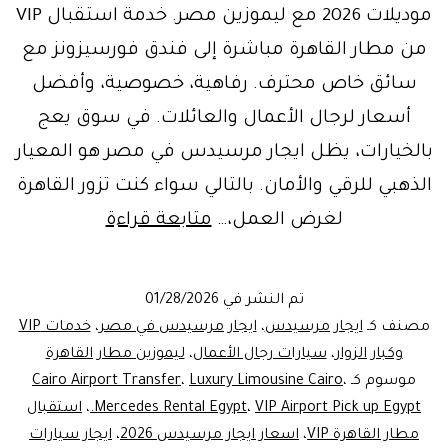
موديلات 2026 مع ليموزين مصر. خدمة استقبال VIP
من مطار القاهرة مباشرة إلى فندق فورسيزونز مع
سائق خاص محترف. رفاهية، خصوصية، وأفضل
أسعار لرجال الأعمال والعائلات. في سوق يعج
بالخيارات، يظل ايجار مرسيدس في مصر هو المعيار
الذهبي للرقي والأمان. بالتالي سواء كنت تزور القاهرة
إيجار
لغرض العمل،…
متابعة قراءة
مرسيدس
في
تم النشر في
01/28/2026
مصر
مصنف كـ
ايجار مرسيدس
،
ايجار مرسيدس في مصر
،
خدمات VIP
2026:
وكبار الزوار
،
سيارات رجال الأعمال
،
ليموزين مطار القاهرة
موسوم كـ
،
Luxury Limousine Cairo
،
Cairo Airport Transfer
أحدث
VIP Airport Pick up Egypt.
،
Mercedes Rental Egypt
،
استقبال
الموديلات
مطار القاهرة VIP
،
اسعار ايجار مرسيدس 2026
،
ايجار سيارات