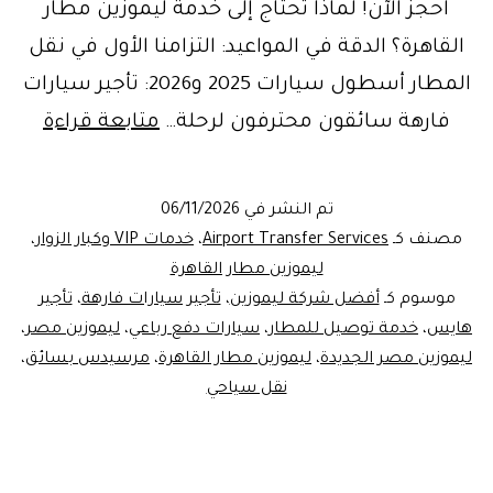
احجز الآن! لماذا تحتاج إلى خدمة ليموزين مطار
القاهرة؟ الدقة في المواعيد: التزامنا الأول في نقل
المطار أسطول سيارات 2025 و2026: تأجير سيارات
احجز
فارهة سائقون محترفون لرحلة…
متابعة قراءة
ليموز
مطار
تم النشر في
06/11/2026
القاه
مصنف كـ
Airport Transfer Services
،
خدمات VIP وكبار الزوار
،
6:
ليموزين مطار القاهرة
موسوم كـ
أفضل شركة ليموزين
،
تأجير سيارات فارهة
،
تأجير
فخام
هايس
،
خدمة توصيل للمطار
،
سيارات دفع رباعي
،
ليموزين مصر
،
مرس
ليموزين مصر الجديدة
،
ليموزين مطار القاهرة
،
مرسيدس بسائق
،
ودقة
نقل سياحي
مواعي
احجز