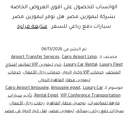
الواتساب للحصول على اقوى العروض الخاصه
بشركة ليموزين مصر هل توفر ليموزين مصر
VIP
سيارات دفع رباعي للسفر…
متابعة قراءة
ference
rtation
تم النشر في
06/13/2026
|
مصنف كـ
،
Cairo Airport Limo
،
Airport Transfer Services
خدمات
Luxury Fleet
،
Luxury Car Rental
،
حجز ليموزين VIP لمؤتمر افتتاح
المتحف
،
خدمات VIP وكبار الزوار
،
خدمات رجال الأعمال
،
خدمات
نقل
ليموزين مطار القاهرة الدولي
الـ
موسوم كـ
Luxury Car
،
limousine egypt
،
Cairo Airport limousine
VIP
VIP Conference Transportation
،
Rental Egypt
،
تأجير سيارات
فارهة للمؤتمرات
،
توصيل مطار القاهرة
،
من
رحلات رجال الأعمال
،
سيارات دفع رباعي بسائق
،
ليموزين مصر
،
نقل كبار الزوار في مصر
مطار
القاهرة