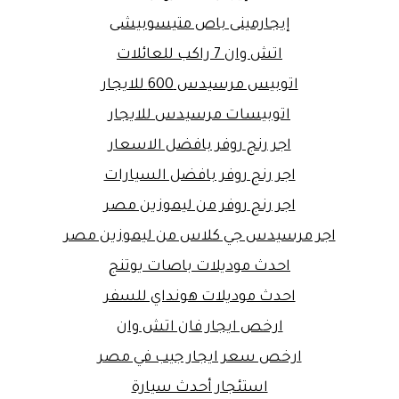
إيجارمينى باص متيسوبيشى
اتش وان 7 راكب للعائلات
اتوبيس مرسيدس 600 للايجار
اتوبيسات مرسيدس للايجار
اجر رنج روفر بافضل الاسعار
اجر رنج روفر بافضل السيارات
اجر رنج روفر من ليموزين مصر
اجر مرسيدس جي كلاس من ليموزين مصر
احدث موديلات باصات يوتنج
احدث موديلات هونداي للسفر
ارخص ايجار فان اتش وان
ارخص سعر ايجار جيب في مصر
استئجار أحدث سيارة