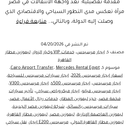
مقدمة تفصيلية: تعد واجهة الانتقالات في مصر
مرآة تعكس مدى التطور السياحي والاقتصادي الذي
ايجار
وصلت إليه الدولة، وبالتالي،…
متابعة قراءة
مرسيد
2026
تم النشر في
04/20/2026
في
مصنف كـ
ايجار مرسيدس
،
خدمات VIP وكبار الزوار
،
ليموزين مطار
مصر
القاهرة
موسوم كـ
Mercedes Rental Egypt
،
Cairo Airport Transfer
،
|
اسعار ايجار مرسيدس 2026
،
ايجار سيارات مرسيدس للسياحة
،
ليموزين
ايجار مرسيدس
،
ايجار مرسيدس s500
،
ايجار مرسيدس V300
،
مطار
ايجار مرسيدس فيانو
،
ايجار ميكروباص سياحي
،
تأجير سيارات
فخمة مصر
،
حجز ليموزين المطار
،
خدمات رجال الأعمال مصر
،
القاهرة
سيارات مرسيدس بالسائق
،
شركة ليموزين مصر الجديدة
،
★★★★
ليموزين العاصمة الإدارية
،
ليموزين مصر
،
ليموزين مطار القاهرة
،
ليموزين مطار القاهرة الدولي
،
مرسيدس E200 ايجار
،
نقل سياحي