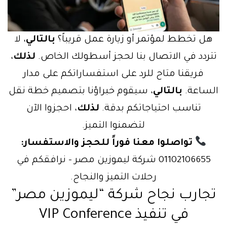
هل تخطط لمؤتمر أو زيارة عمل قريباً؟
بالتالي
، لا
تردد في الاتصال بنا لحجز أسطولك الخاص.
لذلك
،
فريقنا متاح للرد على استفساراتكم على مدار
لساعة.
بالتالي
، سيقوم خبراؤنا بتصميم خطة نقل
تناسب احتياجاتكم بدقة.
لذلك
، احجزوا الآن
لتضمنوا التميز.
تواصلوا معنا فوراً للحجز والاستفسار:
01102106655 شركة ليموزين مصر – نرافقكم في
رحلات التميز والنجاح.
جارب نجاح شركة “ليموزين مصر”
في تنفيذ VIP Conference