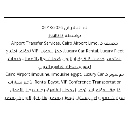
تم النشر في
06/13/2026
بواسطة
suuhaila
مصنف كـ
،
Cairo Airport Limo
،
Airport Transfer Services
Luxury Fle
،
Luxury Car Rental
،
حجز ليموزين VIP لمؤتمر افتتاح
المتحف
،
خدمات VIP وكبار الزوار
،
خدمات رجال الأعمال
،
خدمات
ليموزين مطار القاهرة الدولي
وسوم كـ
Luxury Car
،
limousine egypt
،
Cairo Airport limousine
VIP Conference Transportation
،
Rental Egypt
،
تأجير سيارات
فارهة للمؤتمرات
،
توصيل مطار القاهرة
،
رحلات رجال الأعمال
،
ارات دفع رباعي بسائق
،
ليموزين مصر
،
نقل كبار الزوار في مصر