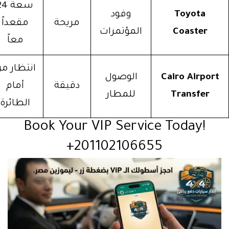
سعة 24
Toyota
وفود
مريحة
مقعداً
Coaster
المؤتمرات
معاً
انتظار من
Cairo Airpor
الوصول
دقيقة
أمام
Transfer
للمطار
الطائرة
Book Your VIP Service Today!
+201102106655