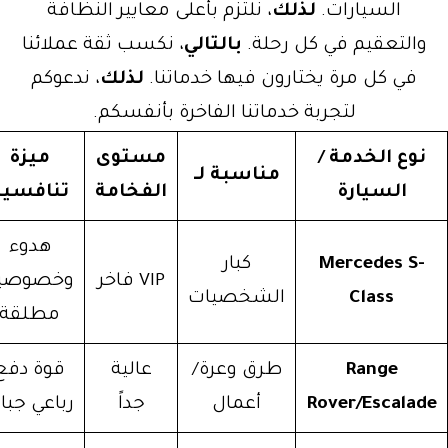
السيارات.
لذلك
، نلتزم بأعلى معايير النظافة
التعقيم في كل رحلة.
بالتالي
، نكسب ثقة عملائنا
في كل مرة يختارون فيها خدماتنا.
لذلك
، ندعوكم
لتجربة خدماتنا الفاخرة بأنفسكم.
وع الخدمة /
مستوى
ميزة
مناسبة لـ
السيارة
الفخامة
تنافسية
هدوء
Mercedes S
كبار
VIP فاخر
وخصوصية
Class
الشخصيات
مطلقة
Range
طرق وعرة/
عالية
قوة دفع
Rover/Escala
أعمال
جداً
رباعي جبارة