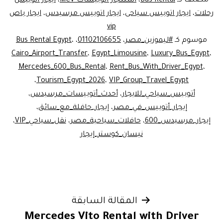
مصنف كـ
Bus Rental
،
استئجار اتوبيسات MCV
،
ايجار اتوبيس
رحلات
،
ايجار اتوبيس سياحى
،
ايجار اتوبيس مرسيدس
،
ايجار باص
vip
موسوم كـ
#ليموزين_مصر
،
01102106655
،
،
Bus Rental Egypt
Cairo_Airport_Transfer
،
Egypt_Limousine
،
Luxury_Bus_Egypt
،
Mercedes_600_Bus_Rental
،
Rent_Bus_With_Driver_Egypt
،
،
Tourism_Egypt_2026
،
VIP_Group_Travel_Egypt
أتوبيس_سياحي_للايجار
،
أحدث_أتوبيسات_مرسيدس
،
إيجار_أتوبيس_في_مصر
،
إيجار_حافلة_مع_سائق
،
إيجار_مرسيدس_600
،
حافلات_سياحية_مصر
،
نقل_سياحي_VIP
،
نيسان_كوستر_إيجار
تصفّح
المقالة السابقة
Mercedes Vito Rental with Driver