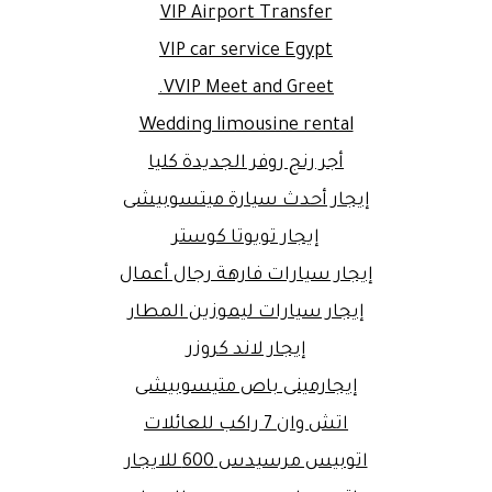
VIP Airport Transfer
VIP car service Egypt
VVIP Meet and Greet.
Wedding limousine rental
أجر رنج روفر الجديدة كليا
إيجار أحدث سيارة ميتسوبيشى
إيجار تويوتا كوستر
إيجار سيارات فارهة رجال أعمال
إيجار سيارات ليموزين المطار
إيجار لاند كروزر
إيجارمينى باص متيسوبيشى
اتش وان 7 راكب للعائلات
اتوبيس مرسيدس 600 للايجار