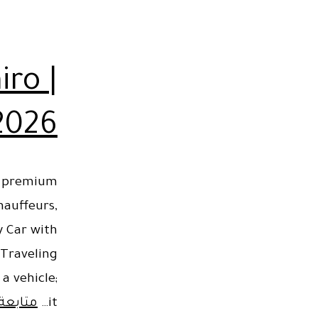
iro |
 2026
 a premium
hauffeurs,
y Car with
 Traveling
a vehicle;
it…
متابعة