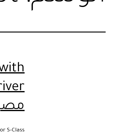
with
مصر 
or S-Class