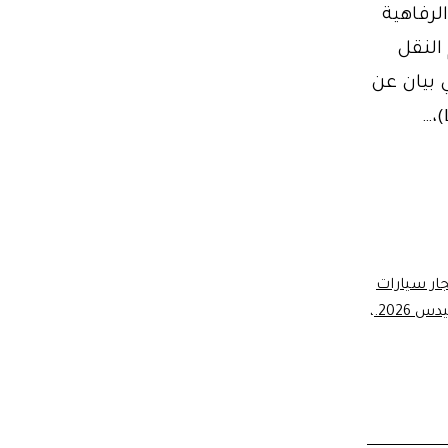
V-Class. Airport transfers & tours. Book now: +2011. الرفاهية
صر لعام 2026 في عالم النقل
 بيان عن
جار سيارات
 2026.
،