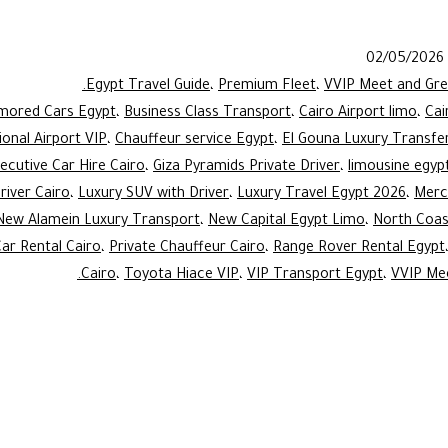
car
with
02/05/2026
driver
Egypt Travel Guide
،
Premium Fleet
،
VVIP Meet and Gre
Cairo
mored Cars Egypt
،
Business Class Transport
،
Cairo Airport limo
،
Cai
ional Airport VIP
،
Chauffeur service Egypt
،
El Gouna Luxury Transfer
|
ecutive Car Hire Cairo
،
Giza Pyramids Private Driver
،
limousine egyp
Elite
river Cairo
،
Luxury SUV with Driver
،
Luxury Travel Egypt 2026
،
Merc
Chauffeur
New Alamein Luxury Transport
،
New Capital Egypt Limo
،
North Coas
ar Rental Cairo
،
Private Chauffeur Cairo
،
Range Rover Rental Egypt
Service
Cairo
،
Toyota Hiace VIP
،
VIP Transport Egypt
،
VVIP Mee
2026