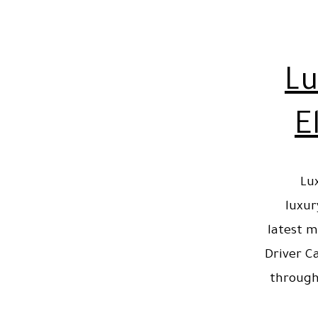
Lu
E
Lu
luxur
latest m
Driver C
through 