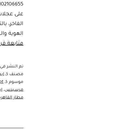
الفاخر، با
الهوية والراح
متابعة قرا
تم النشر في
مصنف كـ
ايج
موسوم كـ
pt
مرسيدس
،
ا
مطار القاهرة