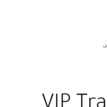
ن
VIP Tr