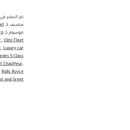
تم النشر في
مصنف كـ
et.
موسوم كـ
ro
.
،
Elite Fleet
t
،
Luxury car
edes S-Class
t Chauffeur
،
،
Rolls Royce
t and Greet.