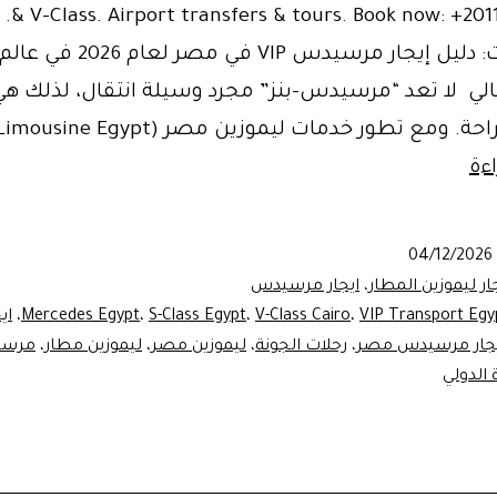
& 02106655
على عجلات: دليل إيجار مرسيدس VIP في م
لتالي لا تعد “مرسيدس-بنز” مجرد وسيلة انتقال، لذلك هي
ة. ومع تطور خدمات ليموزين مصر (Limousine Egypt)،…
Mercedes
ءة
Rental
Egypt
04/12/2026
with
ار ليموزين المطار
،
ايجار مرسيدس
Driver
VIP Transport Egy
،
V-Class Cairo
،
S-Class Egypt
،
Mercedes Egypt
،
اي
يجار مرسيدس مصر
،
رحلات الجونة
،
ليموزين مصر
،
ليموزين مطار
،
مرسيدس
|
 الدولي
إيجار
مرسيدس
في