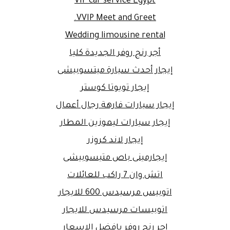
VIP car service Egypt
VVIP Meet and Greet.
Wedding limousine rental
أجر رنج روفر الجديدة كليا
إيجار أحدث سيارة ميتسوبيشى
إيجار تويوتا كوستر
إيجار سيارات فارهة رجال أعمال
إيجار سيارات ليموزين المطار
إيجار لاند كروزر
إيجارمينى باص متيسوبيشى
اتش وان 7 راكب للعائلات
اتوبيس مرسيدس 600 للايجار
اتوبيسات مرسيدس للايجار
اجر رنج روفر بافضل الاسعار