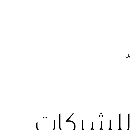
ن
 للشركات