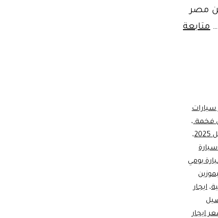
ين مصر
…
متابعة
 سيارات
ن فخمة.
،
20
،
 سيارة
يارة يومي
يموزين
ية
،
ايجار
يل
ر ايجار