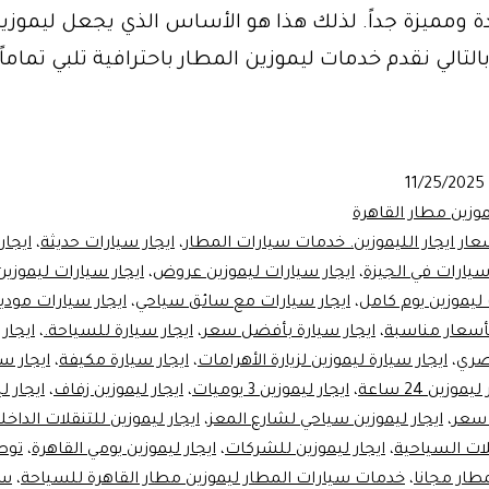
دة ومميزة جداً. لذلك هذا هو الأساس الذي يجعل ليموز
 بالتالي نقدم خدمات ليموزين المطار باحترافية تلبي تماماً
ت
ات
ر
11/25/2025
وزين مطار القاهرة
رة
عار ايجار الليموزين. خدمات سيارات المطار
،
ايجار سيارات حديثة
،
ايجار
سيارات في الجيزة
،
ايجار سيارات ليموزين عروض
،
ايجار سيارات ليموزي
ة
 ليموزين يوم كامل
،
ايجار سيارات مع سائق سياحي
،
ايجار سيارات موديل 25
بأسعار مناسبة
،
ايجار سيارة بأفضل سعر
،
ايجار سيارة للسياحة.
،
ايجار
ر
صري
،
ايجار سيارة ليموزين لزيارة الأهرامات
،
ايجار سيارة مكيفة
،
ايجار س
يموزين 24 ساعة
،
ايجار ليموزين 3 يوميات
،
ايجار ليموزين زفاف
،
ايجار ل
 سعر
،
ايجار ليموزين سياحي لشارع المعز
،
ايجار ليموزين للتنقلات الداخل
لات السياحية
،
ايجار ليموزين للشركات
،
ايجار ليموزين يومي القاهرة
،
توص
طار مجانا
،
خدمات سيارات المطار ليموزين مطار القاهرة للسياحة
،
سع