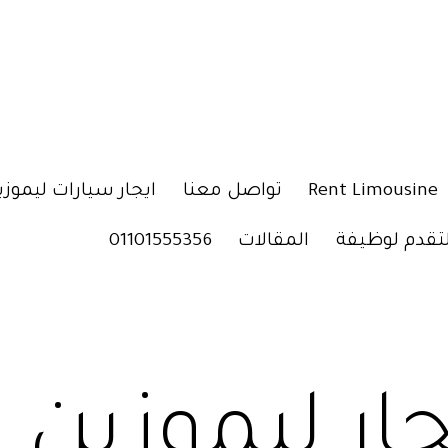
Rent Limousine
تواصل معنا
ايجار سيارات ليموزي
لتقدم لوظيفة
المقالات
01101555356
جار ليموزين