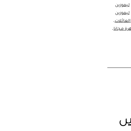
ليموزين
ليموزين
العائلات
،
رة مجانا
،
س