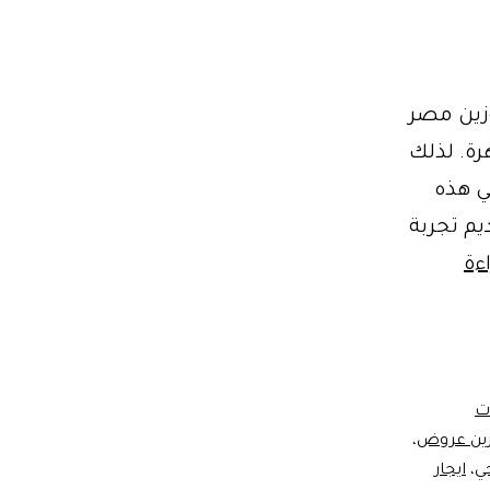
وزين مصر
رة. لذلك
ي هذه
يم تجربة
خدمة
ءة
ليموزين
المطار
في
القاهرة
ات
زين عروض
،
ايجار
ي
،
ايجار
سيارة