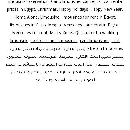
limousine reservation
،
Cairo limousine
،
car rental
،
car rental
prices in Egypt
،
Christmas
،
Happy Holidays
،
Happy New Year
،
Home Alone
،
Limousine
،
limousines for rent in Egypt
،
limousines in Cairo
،
Megan
،
Mercedes car rental in Egypt
،
Mercedes for rent
،
Merry Xmas
،
Quran
،
rent a wedding
limousine
،
rent cars and limousines
،
rent limousines
،
rent
stretch limousines
،
إيجار سيارات مدينة نصر
،
استئجار سيارات
بسعر مميز
،
البنك الاهلي
،
الشرطه الفرنسيه
،
الصوت الشتوي
،
الصوت الصيفي
،
ايجار احدث سيارات الليموزين بالسائق فى مصر
،
ايجار سيارات فارهه
،
ايجار سيارات ليموزين
،
ايجار مرسيدس
ليموزين
،
سيف زاهر
،
صوت الرعد