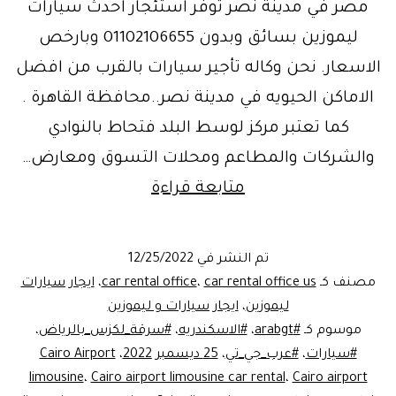
مصر في مدينة نصر توفر استئجار احدث سيارات
ليموزين بسائق وبدون 01102106655 وبارخص
الاسعار. نحن وكاله تأجير سيارات بالقرب من افضل
الاماكن الحيويه في مدينة نصر..محافظة القاهرة .
كما تعتبر مركز لوسط البلد فتحاط بالنوادي
والشركات والمطاعم ومحلات التسوق ومعارض…
إيجار
متابعة قراءة
سيارات
مدينةنصر
تم النشر في
12/25/2022
..cars
مصنف كـ
car rental office us
،
car rental office
،
ايجار سيارات
rent
ليموزين
،
ايجار سيارات و ليموزين
موسوم كـ
#arabgt
،
#الاسكندريه
،
#سرقة_لكزس_بالرياض
،
Nasr
#سيارات
،
#عرب_جي_تي
،
25 ديسمبر 2022
،
Cairo Airport
city
limousine
،
Cairo airport limousine car rental
،
Cairo airport