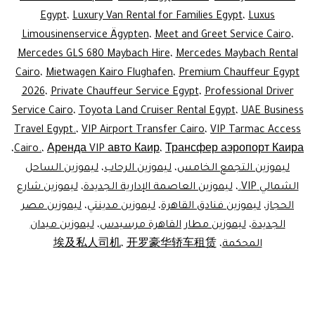
Egypt
،
Luxury Van Rental for Families Egypt
،
Luxus
gypt
Limousinenservice Ägypten
،
Meet and Greet Service Cairo
،
Mercedes GLS 680 Maybach Hire
،
Mercedes Maybach Rental
Cairo
،
Mietwagen Kairo Flughafen
،
Premium Chauffeur Egypt
2026
،
Private Chauffeur Service Egypt
،
Professional Driver
Service Cairo
،
Toyota Land Cruiser Rental Egypt
،
UAE Business
Travel Egypt.
،
VIP Airport Transfer Cairo
،
VIP Tarmac Access
،
Cairo.
،
Аренда VIP авто Каир
،
Трансфер аэропорт Каира
ليموزين التجمع الخامس
،
ليموزين الرحاب
،
ليموزين الساحل
الشمالي VIP.
،
ليموزين العاصمة الإدارية الجديدة
،
ليموزين شارع
الحجاز
،
ليموزين فنادق القاهرة
،
ليموزين مدينتي
،
ليموزين مصر
الجديدة
،
ليموزين مطار القاهرة مرسيدس
،
ليموزين ميدان
المحكمة
،
开罗豪华轿车租赁
،
埃及私人司机