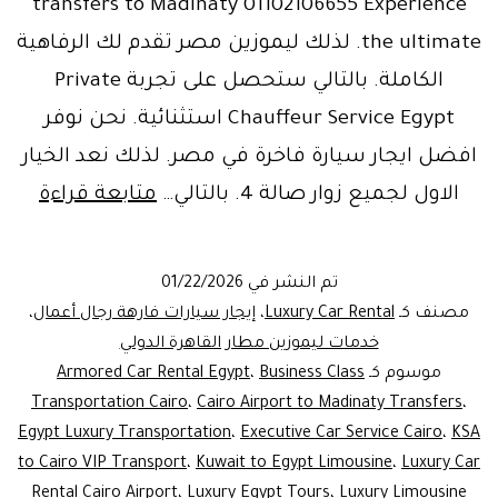
transfers to Madinaty 01102106655 Experience
the ultimate. لذلك ليموزين مصر تقدم لك الرفاهية
الكاملة. بالتالي ستحصل على تجربة Private
Chauffeur Service Egypt استثنائية. نحن نوفر
افضل ايجار سيارة فاخرة في مصر. لذلك نعد الخيار
xury
الاول لجميع زوار صالة 4. بالتالي…
متابعة قراءة
Car
ntal
تم النشر في
01/22/2026
Cairo
مصنف كـ
Luxury Car Rental
،
إيجار سيارات فارهة رجال أعمال
،
rport
خدمات ليموزين مطار القاهرة الدولي
موسوم كـ
Business Class
،
Armored Car Rental Egypt
|
Transportation Cairo
،
Cairo Airport to Madinaty Transfers
،
ivate
Egypt Luxury Transportation
،
Executive Car Service Cairo
،
KSA
feur
to Cairo VIP Transport
،
Kuwait to Egypt Limousine
،
Luxury Car
rvice
Rental Cairo Airport
،
Luxury Egypt Tours
،
Luxury Limousine