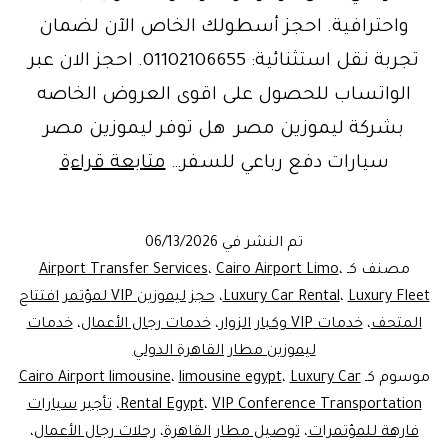
واحترافية. احجز أسطولك الخاص الآن لضمان
تجربة نقل استثنائية: 01102106655. احجز الان عبر
الواتساب للحصول على اقوى العروض الخاصه
بشركة ليموزين مصر هل توفر ليموزين مصر
VIP
سيارات دفع رباعي للسفر…
متابعة قراءة
ference
rtation
تم النشر في
06/13/2026
|
مصنف كـ
،
Cairo Airport Limo
،
Airport Transfer Services
خدمات
Luxury Fleet
،
Luxury Car Rental
،
حجز ليموزين VIP لمؤتمر افتتاح
المتحف
،
خدمات VIP وكبار الزوار
،
خدمات رجال الأعمال
،
خدمات
نقل
ليموزين مطار القاهرة الدولي
الـ
موسوم كـ
Luxury Car
،
limousine egypt
،
Cairo Airport limousine
VIP
VIP Conference Transportation
،
Rental Egypt
،
تأجير سيارات
فارهة للمؤتمرات
،
توصيل مطار القاهرة
،
من
رحلات رجال الأعمال
،