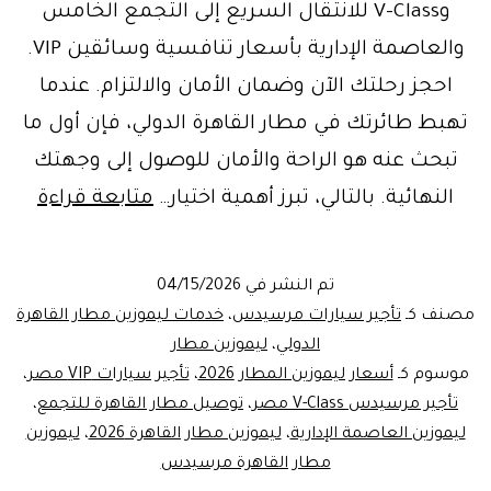
وV-Class للانتقال السريع إلى التجمع الخامس
والعاصمة الإدارية بأسعار تنافسية وسائقين VIP.
احجز رحلتك الآن وضمان الأمان والالتزام. عندما
تهبط طائرتك في مطار القاهرة الدولي، فإن أول ما
تبحث عنه هو الراحة والأمان للوصول إلى وجهتك
حجز
النهائية. بالتالي، تبرز أهمية اختيار…
متابعة قراءة
ليمو
مطار
تم النشر في
04/15/2026
القاه
مصنف كـ
تأجير سيارات مرسيدس
،
خدمات ليموزين مطار القاهرة
إلى
الدولي
،
ليموزين مطار
موسوم كـ
أسعار ليموزين المطار 2026
،
تأجير سيارات VIP مصر
،
التج
تأجير مرسيدس V-Class مصر
،
توصيل مطار القاهرة للتجمع
،
الخ
ليموزين العاصمة الإدارية
،
ليموزين مطار القاهرة 2026
،
ليموزين
والع
مطار القاهرة مرسيدس