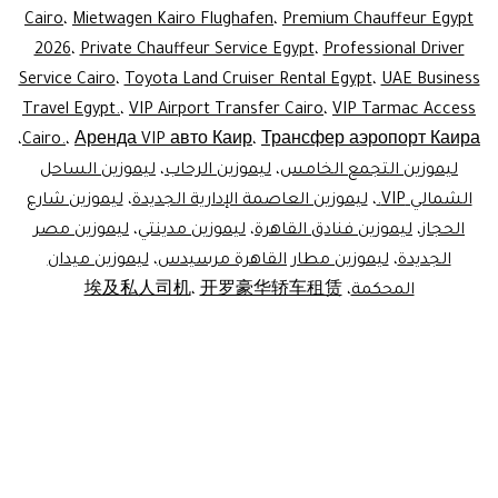
Cairo
،
Mietwagen Kairo Flughafen
،
Premium Chauffeur Egypt
2026
،
Private Chauffeur Service Egypt
،
Professional Driver
Service Cairo
،
Toyota Land Cruiser Rental Egypt
،
UAE Business
Travel Egypt.
،
VIP Airport Transfer Cairo
،
VIP Tarmac Access
،
Cairo.
،
Аренда VIP авто Каир
،
Трансфер аэропорт Каира
ليموزين التجمع الخامس
،
ليموزين الرحاب
،
ليموزين الساحل
الشمالي VIP.
،
ليموزين العاصمة الإدارية الجديدة
،
ليموزين شارع
الحجاز
،
ليموزين فنادق القاهرة
،
ليموزين مدينتي
،
ليموزين مصر
الجديدة
،
ليموزين مطار القاهرة مرسيدس
،
ليموزين ميدان
المحكمة
،
开罗豪华轿车租赁
،
埃及私人司机