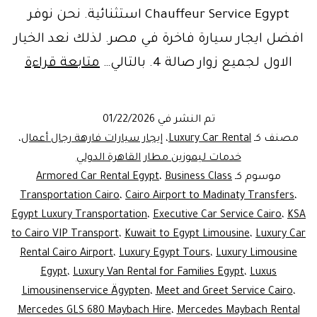
Chauffeur Service Egypt استثنائية. نحن نوفر
افضل ايجار سيارة فاخرة في مصر. لذلك نعد الخيار
xury
الاول لجميع زوار صالة 4. بالتالي…
متابعة قراءة
Car
ntal
تم النشر في
01/22/2026
Cairo
مصنف كـ
Luxury Car Rental
،
إيجار سيارات فارهة رجال أعمال
،
rport
خدمات ليموزين مطار القاهرة الدولي
موسوم كـ
Business Class
،
Armored Car Rental Egypt
|
Transportation Cairo
،
Cairo Airport to Madinaty Transfers
،
ivate
Egypt Luxury Transportation
،
Executive Car Service Cairo
،
KSA
feur
to Cairo VIP Transport
،
Kuwait to Egypt Limousine
،
Luxury Car
rvice
Rental Cairo Airport
،
Luxury Egypt Tours
،
Luxury Limousine
Egypt
،
Luxury Van Rental for Families Egypt
،
Luxus
gypt
Limousinenservice Ägypten
،
Meet and Greet Service Cairo
،
Mercedes GLS 680 Maybach Hire
،
Mercedes Maybach Rental