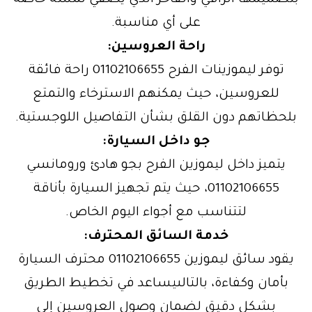
بتصميمها الراقي والفاخر الذي يضفي لمسة خاصة
على أي مناسبة.
راحة العروسين:
توفر ليموزينات الفرح 01102106655 راحة فائقة
للعروسين، حيث يمكنهم الاسترخاء والتمتع
بلحظاتهم دون القلق بشأن التفاصيل اللوجستية.
جو داخل السيارة:
يتميز داخل ليموزين الفرح بجو هادئ ورومانسي
01102106655، حيث يتم تجهيز السيارة بأناقة
لتتناسب مع أجواء اليوم الخاص.
خدمة السائق المحترف:
يقود سائق ليموزين 01102106655 محترف السيارة
بأمان وكفاءة، بالتالىيساعد في تخطيط الطريق
بشكل دقيق لضمان وصول العروسين إلى