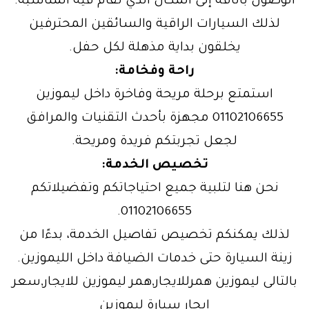
الوصول بأناقة إلى المكان الذي تقام فيه المناسبة.
لذلك السيارات الراقية والسائقين المحترفين
يخلقون بداية مذهلة لكل حفل.
راحة وفخامة:
استمتع برحلة مريحة وفاخرة داخل ليموزين
01102106655 مجهزة بأحدث التقنيات والمرافق
لجعل تجربتكم فريدة ومريحة.
تخصيص الخدمة:
نحن هنا لتلبية جميع احتياجاتكم وتفضيلاتكم
01102106655.
لذلك يمكنكم تخصيص تفاصيل الخدمة، بدءًا من
زينة السيارة حتى خدمات الضيافة داخل الليموزين.
بالتالى ليموزين همرللايجار,همر ليموزين للايجار,سعر
ايجار سيارة ليموزين