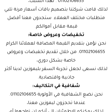
01102106655 . لهذا السبب،
لذلك قامت شركتنا بتصميم باقات أسعار مرنة تلبي
متطلبات مختلف العملاء. ستجدون معنا أفضل
قيمة مقابل أموالكم.
تخفيضات وعروض خاصة:
نحن نؤمن بتقديم القيمة المضافة لعملائنا الكرام
01102106655. من خلال تقديم تخفيضات وعروض
خاصة بشكل دوري،
لذلك نسعى لجعل تجربة السفر بليموزين لدينا أكثر
جاذبية واقتصادية.
شفافية في التكاليف:
نحن نضع الشفافية في الأولوية 01102106655.
عندما تحجزون ليموزين معنا،
لذلك يمكنكم الاطمئنان إلى أنكم لن تواجهوا أي