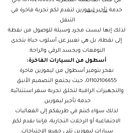
في قلب العاصمة المصرية 01102106655، تأتي
خدمة
تأجير ليموزين
لتقدم لكم تجربة فاخرة في
التنقل.
لذلك إنها ليست مجرد وسيلة للوصول من نقطة
إلى نقطة، بل هي تعبير عن أسلوب حياة يتحدى
التوقعات ويجسد الرقي والراحة.
أسطول من السيارات الفاخرة:
نفخر بتوفير أسطول من ليموزين فاخرة
01102106655، حيث يجتمع التصميم الأنيق
والتجهيزات الراقية لتخلق تجربة سفر استثنائية.
خدمة تأجير ليموزين.
لذلك سواء كنتم في طريقكم إلى الفعاليات
الاجتماعية أو الرحلات التجارية، فإننا نقدم لكم
سيارات ليموزين تلبي جميع الاحتياجات.