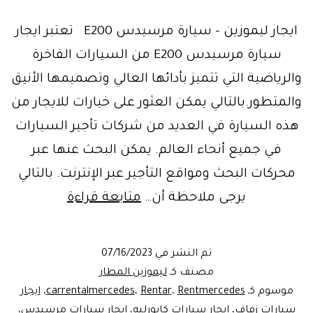
ايجار ليموزين – سيارة مرسيدس E200 تعتبر ايجار
سيارة مرسيدس E200 من السيارات الفاخرة
والرياضية التي تتميز بأدائها العالي وتصميمها الأنيق
والمتطور.بالتالي يمكن العثور على خيارات للايجار من
هذه السيارة في العديد من شركات تأجير السيارات
في جميع أنحاء العالم. يمكن البحث عنها عبر
محركات البحث ومواقع التأجير عبر الإنترنت. بالتالي
ليموزين
يرجى ملاحظة أن…
متابعة قراءة
المطار
–
تم النشر في
07/16/2023
ايجار
مصنف كـ
ليموزين المطار
سيارات
موسوم كـ
Rentmercedes
،
Rentar
،
carrentalmercedes
،
ايجار
سيارات زفاف
،
ايجار سيارات كابورليه
،
ايجار سيارات مرسيدس
،