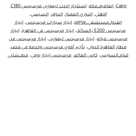
Cairo
،
اتفاقيه_مكه
،
استئجار احدث ليموزين مرسيدس C180
،
الاهلي
،
الدوري الممتاز
،
الدولار
،
السيسي
،
انقذوا_مستشفي_٥٧٣٥٧
،
ايجار سيارات مرسيدس
،
ايجار
مرسيدس E200 بالسائق
،
ايجار مرسيدس في القاهرة
،
ايجار
مرسيدس فيانو
،
ايجار مرسيدس ليموزين
،
ايجار مرسيدس من
مطار القاهرة الدولي
،
تأجير أقوي مرسيدس وخدمة في مصر
،
قناه_السويس
،
كاس العالم
،
مرسيدس ايجار يومي
،
منه_شلبي