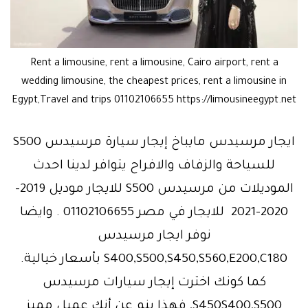
Rent a limousine, rent a limousine, Cairo airport, rent a
wedding limousine, the cheapest prices, rent a limousine in
Egypt,Travel and trips 01102106655 https://limousineegypt.net
ايجار مرسيدس مايباخ إيجار سيارة مرسيدس S500
للسياحة والزفاف والافراح يتوافر لدينا احدث
الموديلات من مرسيدس S500 للايجار موديل 2019-
2020-2021 للايجار في مصر 01102106655 . وايضا
نوفر ايجار مرسيدس
S400,S500,S450,S560,E200,C180 بأسعار خيالية.
كما كونك اخترت إيجار سيارات مرسيدس
S450S400,S500, فهذا ينم عن أنك عميل مميز