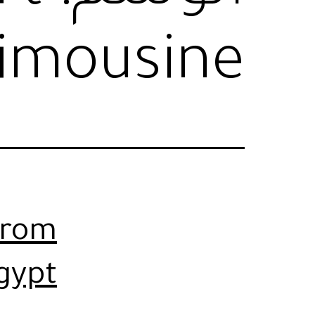
limousine
 from
gypt