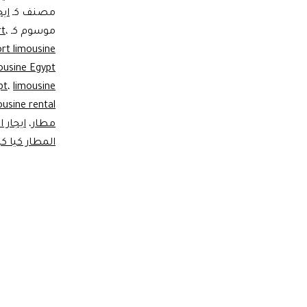
مصنف كـ
ايج
موسوم كـ
،
rt
ort limousine
ousine Egypt
pt
،
limousine
ousine rental
مطار
،
ايجار 
المطار كيا كر