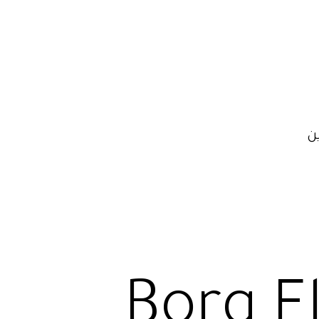
ن
Borg E