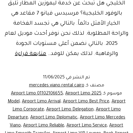
الخليجي هل تبحث عن خدمة ليموزين المطار تليق
بالوفود الخليجية؟ مرسيدس فيانو 7 مقاعد هي
الخيار الأمثل دائماً. بالتالي هي تجسد الفخامة
والراحة المطلوبة. لذلك نحن نوفر أحدث موديل لعام
2025. بالتالي نضمن أعلى مستويات الجودة
Book
والرفاهية. لذلك يمكن للوفد…
متابعة قراءة
Now!
Luxury
تم النشر في
11/06/2025
Limo
مصنف كـ
mercedes viano rental cairo
ervice:
موسوم كـ
Airport Limo 2025
،
Airport Limo 01102106655
Model
،
Airport Limo Arrival
،
Airport Limo Best Price
،
Airport
rcedes
Limo Corporate
،
Airport Limo Delegation
،
Airport Limo
Viano
Departure
،
Airport Limo Diplomatic
،
Airport Limo Mercedes
7
Viano
،
Airport Limo Reliable
،
Airport Limo Service
،
Airport