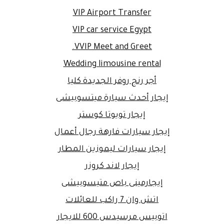
VIP Airport Transfer
VIP car service Egypt
VVIP Meet and Greet.
Wedding limousine rental
أجر رنج روفر الجديدة كليا
إيجار أحدث سيارة ميتسوبيشى
إيجار تويوتا كوستر
إيجار سيارات فارهة رجال أعمال
إيجار سيارات ليموزين المطار
إيجار لاند كروزر
إيجارمينى باص متيسوبيشى
اتش وان 7 راكب للعائلات
اتوبيس مرسيدس 600 للايجار