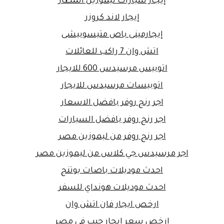
إيجار سيارات ليموزين المطار
إيجار لاند كروزر
إيجارمينى باص متيسوبيشى
اتش وان 7 راكب للعائلات
اتوبيس مرسيدس 600 للايجار
اتوبيسات مرسيدس للايجار
اجر رنج روفر بافضل الاسعار
اجر رنج روفر بافضل السيارات
اجر رنج روفر من ليموزين مصر
اجر مرسيدس جي كلاس من ليموزين مصر
احدث موديلات باصات يوتنج
احدث موديلات هونداي للسفر
ارخص ايجار فان اتش وان
ارخص سعر ايجار جيب في مصر