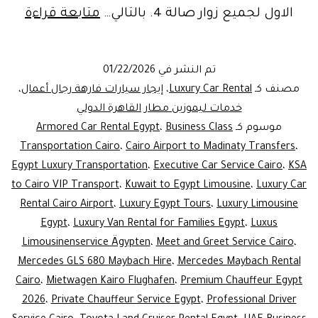
xury
الاول لجميع زوار صالة 4. بالتالي…
متابعة قراءة
Car
ntal
تم النشر في
01/22/2026
Cairo
مصنف كـ
Luxury Car Rental
،
إيجار سيارات فارهة رجال أعمال
،
rport
خدمات ليموزين مطار القاهرة الدولي
موسوم كـ
Business Class
،
Armored Car Rental Egypt
|
Transportation Cairo
،
Cairo Airport to Madinaty Transfers
،
ivate
Egypt Luxury Transportation
،
Executive Car Service Cairo
،
KSA
feur
to Cairo VIP Transport
،
Kuwait to Egypt Limousine
،
Luxury Car
rvice
Rental Cairo Airport
،
Luxury Egypt Tours
،
Luxury Limousine
Egypt
،
Luxury Van Rental for Families Egypt
،
Luxus
gypt
Limousinenservice Ägypten
،
Meet and Greet Service Cairo
،
Mercedes GLS 680 Maybach Hire
،
Mercedes Maybach Rental
Cairo
،
Mietwagen Kairo Flughafen
،
Premium Chauffeur Egypt
2026
،
Private Chauffeur Service Egypt
،
Professional Driver