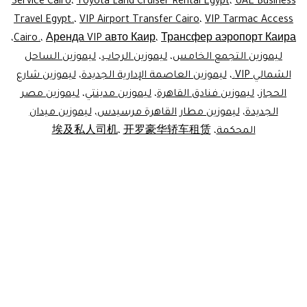
Service Cairo
،
Toyota Land Cruiser Rental Egypt
،
UAE Business
Travel Egypt.
،
VIP Airport Transfer Cairo
،
VIP Tarmac Access
،
Cairo.
،
Аренда VIP авто Каир
،
Трансфер аэропорт Каира
ليموزين التجمع الخامس
،
ليموزين الرحاب
،
ليموزين الساحل
الشمالي VIP.
،
ليموزين العاصمة الإدارية الجديدة
،
ليموزين شارع
الحجاز
،
ليموزين فنادق القاهرة
،
ليموزين مدينتي
،
ليموزين مصر
الجديدة
،
ليموزين مطار القاهرة مرسيدس
،
ليموزين ميدان
المحكمة
،
开罗豪华轿车租赁
،
埃及私人司机