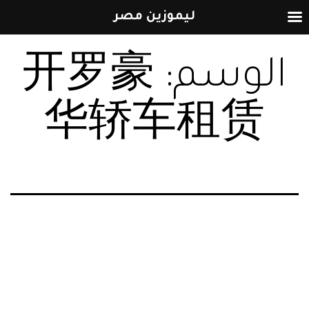
ليموزين مصر
التخطي
الوسم:
开罗豪
إلى
المحتوى
华轿车租赁