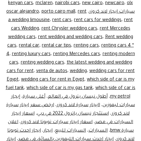
kenyan cars
،
mclaren
،
nairobi cars
،
new cairo
،
newcairo
،
olx
سيارات ايجار لاند كروزر
،
rent
،
porto cairo mall
،
oscar alejandro
a wedding limousine
،
rent cars
،
rent cars for weddings
،
rent
cars Wedding
،
rent Chrysler wedding cars
،
rent Mercedes
wedding cars
،
rent wedding and wedding cars
،
Rent wedding
cars
،
rental car
،
rental car tips
،
renting cars
،
renting cars 4 *
4
،
renting luxury cars
،
renting Mercedes cars
،
renting modern
cars
،
renting wedding cars
،
the latest wedding and wedding
cars for rent
،
venta de autos
،
wedding
،
wedding cars for rent
Egypt
،
wedding cars for rent in Egypt
،
which side of car is my
fuel tank
،
which side of car is my gas tank
،
which side of car is
my petrol
،
أطول نيسان بترول في العالم
،
أغلى سيارة
،
إيجار
سيارات ليموزين
،
اايجار سيارة لاند كروزر
،
ارخص سعر ايجار سيارة
لاند كروزر
،
استئجار نيسان باترول 2022 في دبي
،
اسعار ايجار
السيارات في مصر
،
اسعار ايجار سيارات تويوتا لاند كروزر
،
اعلان
سيارة bmw
،
السيارات
،
السيارات للبيع
،
ايجار
،
ايجار احدث تويوتا
لاند كروزر
،
ايجار احدث سيارات الليموزين بالسائق فى مصر
،
ايجار