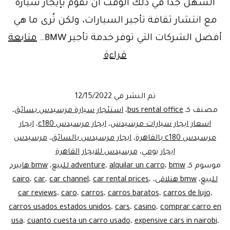
السهل جدًا في ذلك الوقت أن تقوم بإيجار سيارة
مع انتشار ثقافة تأجير السيارات، ولكن تُرى ما هي
أفضل الشركات التي توفر خدمة تأجير BMW…
متابعة
Limousine
قراءة
rental
Agencyوكاله
تم النشر في
12/15/2022
ايجار
مصنف كـ
bus rental office
،
استئجار سيارة مرسيدس بسائق
،
ليموزين
اسعار ايجار سيارات مرسيدس
،
ايجار مرسيدس c180
،
ايجار
مرسيدس c180 بالقاهرة
،
ايجار مرسيدس بالسائق
،
مرسيدس
ايجار يومي
،
مرسيدس للايجار القاهرة
موسوم كـ
bmw للبيع
،
alquilar un carro
،
adventure
،
bmw هايبرد
للبيع
،
bmw هتلاقى
،
،
car rental prices
،
car channel
،
car
،
cairo
car reviews
،
caro
،
carros
،
carros baratos
،
carros de lujo
،
carros usados estados unidos
،
cars
،
casino
،
comprar carro en
usa
،
cuanto cuesta un carro usado
،
expensive cars in nairobi
،