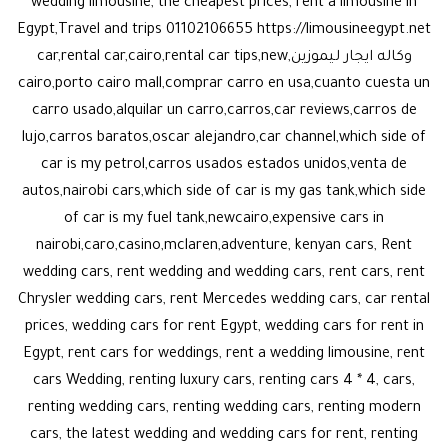
wedding limousine, the cheapest prices, rent a limousine in
Egypt,Travel and trips 01102106655 https://limousineegypt.net
وكاله ايجار ليموزين,car,rental car,cairo,rental car tips,new
cairo,porto cairo mall,comprar carro en usa,cuanto cuesta un
carro usado,alquilar un carro,carros,car reviews,carros de
lujo,carros baratos,oscar alejandro,car channel,which side of
car is my petrol,carros usados estados unidos,venta de
autos,nairobi cars,which side of car is my gas tank,which side
of car is my fuel tank,newcairo,expensive cars in
nairobi,caro,casino,mclaren,adventure, kenyan cars, Rent
wedding cars, rent wedding and wedding cars, rent cars, rent
Chrysler wedding cars, rent Mercedes wedding cars, car rental
prices, wedding cars for rent Egypt, wedding cars for rent in
Egypt, rent cars for weddings, rent a wedding limousine, rent
cars Wedding, renting luxury cars, renting cars 4 * 4, cars,
renting wedding cars, renting wedding cars, renting modern
cars, the latest wedding and wedding cars for rent, renting