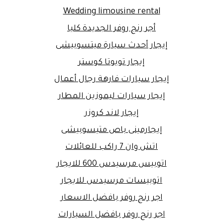
Wedding limousine rental
أجر رنج روفر الجديدة كليا
إيجار أحدث سيارة ميتسوبيشى
إيجار تويوتا كوستر
إيجار سيارات فارهة رجال أعمال
إيجار سيارات ليموزين المطار
إيجار لاند كروزر
إيجارمينى باص متيسوبيشى
اتش وان 7 راكب للعائلات
اتوبيس مرسيدس 600 للايجار
اتوبيسات مرسيدس للايجار
اجر رنج روفر بافضل الاسعار
اجر رنج روفر بافضل السيارات