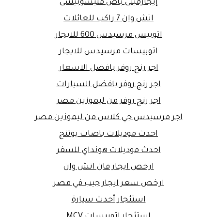
إيجارمينى باص متيسوبيشى
اتش وان 7 راكب للعائلات
اتوبيس مرسيدس 600 للايجار
اتوبيسات مرسيدس للايجار
اجر رنج روفر بافضل الاسعار
اجر رنج روفر بافضل السيارات
اجر رنج روفر من ليموزين مصر
اجر مرسيدس جي كلاس من ليموزين مصر
احدث موديلات باصات يوتنج
احدث موديلات هونداي للسفر
ارخص ايجار فان اتش وان
ارخص سعر ايجار جيب في مصر
استئجار أحدث سيارة
استئجار اتوبيسات MCV