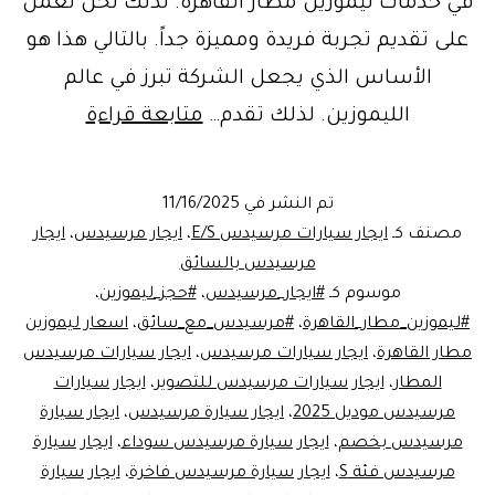
في خدمات ليموزين مطار القاهرة. لذلك نحن نعمل
على تقديم تجربة فريدة ومميزة جداً. بالتالي هذا هو
الأساس الذي يجعل الشركة تبرز في عالم
خدمة
الليموزين. لذلك تقدم…
متابعة قراءة
ايجار
مرسيدس
تم النشر في
11/16/2025
ليموزين
مصنف كـ
ايجار سيارات مرسيدس E/S
،
ايجار مرسيدس
،
ايجار
مطار
مرسيدس بالسائق
موسوم كـ
#ايجار_مرسيدس
،
#حجز_ليموزين
،
القاهرة
#ليموزين_مطار_القاهرة
،
#مرسيدس_مع_سائق
،
اسعار ليموزين
مع
مطار القاهرة
،
ايجار سيارات مرسيدس
،
ايجار سيارات مرسيدس
ليموزين
المطار
،
ايجار سيارات مرسيدس للتصوير
،
ايجار سيارات
مرسيدس موديل 2025
،
ايجار سيارة مرسيدس
،
ايجار سيارة
مصر:
مرسيدس بخصم
،
ايجار سيارة مرسيدس سوداء
،
ايجار سيارة
الرفاهية
مرسيدس فئة S
،
ايجار سيارة مرسيدس فاخرة
،
ايجار سيارة
والأمان