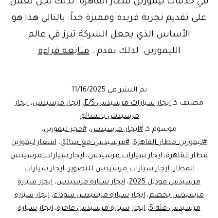
في خدمات ليموزين مطار القاهرة. لذلك نحن نعمل
على تقديم تجربة فريدة ومميزة جداً. بالتالي هذا هو
الأساس الذي يجعل الشركة تبرز في عالم
خدمة
الليموزين. لذلك تقدم…
متابعة قراءة
ايجار
مرسيدس
تم النشر في
11/16/2025
ليموزين
مصنف كـ
ايجار سيارات مرسيدس E/S
،
ايجار مرسيدس
،
ايجار
مطار
مرسيدس بالسائق
موسوم كـ
#ايجار_مرسيدس
،
#حجز_ليموزين
،
القاهرة
#ليموزين_مطار_القاهرة
،
#مرسيدس_مع_سائق
،
اسعار ليموزين
مع
مطار القاهرة
،
ايجار سيارات مرسيدس
،
ايجار سيارات مرسيدس
ليموزين
المطار
،
ايجار سيارات مرسيدس للتصوير
،
ايجار سيارات
مرسيدس موديل 2025
،
ايجار سيارة مرسيدس
،
ايجار سيارة
مصر:
مرسيدس بخصم
،
ايجار سيارة مرسيدس سوداء
،
ايجار سيارة
الرفاهية
مرسيدس فئة S
،
ايجار سيارة مرسيدس فاخرة
،
ايجار سيارة
والأمان