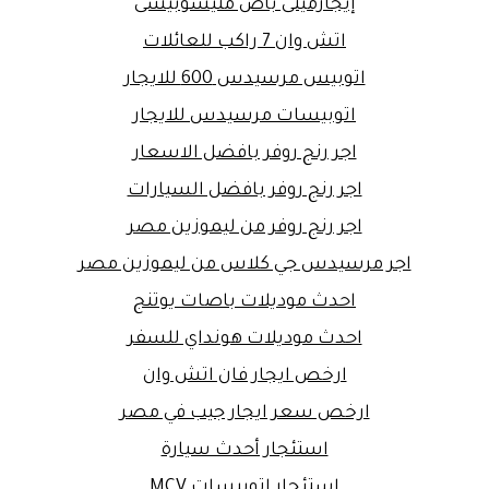
إيجارمينى باص متيسوبيشى
اتش وان 7 راكب للعائلات
اتوبيس مرسيدس 600 للايجار
اتوبيسات مرسيدس للايجار
اجر رنج روفر بافضل الاسعار
اجر رنج روفر بافضل السيارات
اجر رنج روفر من ليموزين مصر
اجر مرسيدس جي كلاس من ليموزين مصر
احدث موديلات باصات يوتنج
احدث موديلات هونداي للسفر
ارخص ايجار فان اتش وان
ارخص سعر ايجار جيب في مصر
استئجار أحدث سيارة
استئجار اتوبيسات MCV