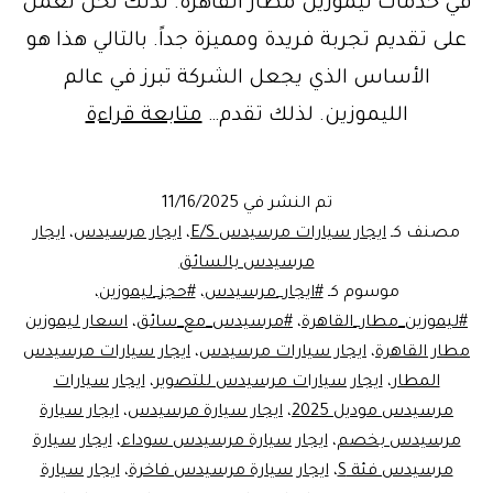
في خدمات ليموزين مطار القاهرة. لذلك نحن نعمل
على تقديم تجربة فريدة ومميزة جداً. بالتالي هذا هو
الأساس الذي يجعل الشركة تبرز في عالم
خدمة
الليموزين. لذلك تقدم…
متابعة قراءة
ايجار
مرسيدس
تم النشر في
11/16/2025
ليموزين
مصنف كـ
ايجار سيارات مرسيدس E/S
،
ايجار مرسيدس
،
ايجار
مطار
مرسيدس بالسائق
موسوم كـ
#ايجار_مرسيدس
،
#حجز_ليموزين
،
القاهرة
#ليموزين_مطار_القاهرة
،
#مرسيدس_مع_سائق
،
اسعار ليموزين
مع
مطار القاهرة
،
ايجار سيارات مرسيدس
،
ايجار سيارات مرسيدس
ليموزين
المطار
،
ايجار سيارات مرسيدس للتصوير
،
ايجار سيارات
مرسيدس موديل 2025
،
ايجار سيارة مرسيدس
،
ايجار سيارة
مصر:
مرسيدس بخصم
،
ايجار سيارة مرسيدس سوداء
،
ايجار سيارة
الرفاهية
مرسيدس فئة S
،
ايجار سيارة مرسيدس فاخرة
،
ايجار سيارة
والأمان