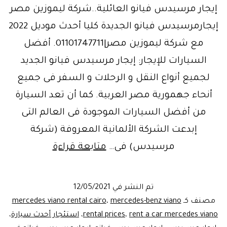
إيجار مرسيدس فيانو العائلية..شركة ليموزين مصر
إيجارمرسيدس فيانو الجديدة كليا أحدث موديل 2022
مع شركة ليموزين مصر|01101747711. أفضل
السيارات للإيجار: إيجار مرسيدس فيانو الجديد
لجميع أنواع النقل و الرحلات و السفر فى جميع
أنحاء جهمورية مصر العربية. كما أن تعد السيارة
من أفضل السيارات الموجودة فى العالم التى
إبدعت الشركة الألمانية المعروفة (شركة
عشاق
مرسيدس) فى…
متابعة قراءة
الرفاهيه..إيجا
مرسيدس
تم النشر في
12/05/2021
فيانو
مصنف كـ
mercedes-benz viano
،
mercedes viano rental cairo
العائلية
rent a car mercedes viano
،
rental prices
،
استئجار أحدث سيارة
،