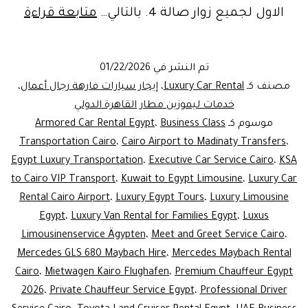
xury
الاول لجميع زوار صالة 4. بالتالي…
متابعة قراءة
Car
ntal
تم النشر في
01/22/2026
Cairo
مصنف كـ
Luxury Car Rental
،
إيجار سيارات فارهة رجال أعمال
،
rport
خدمات ليموزين مطار القاهرة الدولي
موسوم كـ
Business Class
،
Armored Car Rental Egypt
|
Transportation Cairo
،
Cairo Airport to Madinaty Transfers
،
ivate
Egypt Luxury Transportation
،
Executive Car Service Cairo
،
KSA
feur
to Cairo VIP Transport
،
Kuwait to Egypt Limousine
،
Luxury Car
rvice
Rental Cairo Airport
،
Luxury Egypt Tours
،
Luxury Limousine
Egypt
،
Luxury Van Rental for Families Egypt
،
Luxus
gypt
Limousinenservice Ägypten
،
Meet and Greet Service Cairo
،
Mercedes GLS 680 Maybach Hire
،
Mercedes Maybach Rental
Cairo
،
Mietwagen Kairo Flughafen
،
Premium Chauffeur Egypt
2026
،
Private Chauffeur Service Egypt
،
Professional Driver