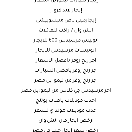
إيجار سيارات ليموزين المطار
إيجار لاند كروزر
إيجارمينى باص متيسوبيشى
اتش وان 7 راكب للعائلات
اتوبيس مرسيدس 600 للايجار
اتوبيسات مرسيدس للايجار
اجر رنج روفر بافضل الاسعار
اجر رنج روفر بافضل السيارات
اجر رنج روفر من ليموزين مصر
اجر مرسيدس جي كلاس من ليموزين مصر
احدث موديلات باصات يوتنج
احدث موديلات هونداي للسفر
ارخص ايجار فان اتش وان
ارخص سعر ايجار جيب في مصر