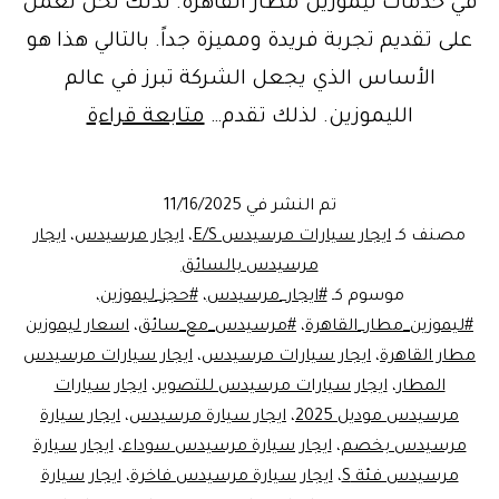
في خدمات ليموزين مطار القاهرة. لذلك نحن نعمل
على تقديم تجربة فريدة ومميزة جداً. بالتالي هذا هو
الأساس الذي يجعل الشركة تبرز في عالم
خدمة
الليموزين. لذلك تقدم…
متابعة قراءة
ايجار
مرسيدس
تم النشر في
11/16/2025
ليموزين
مصنف كـ
ايجار سيارات مرسيدس E/S
،
ايجار مرسيدس
،
ايجار
مطار
مرسيدس بالسائق
موسوم كـ
#ايجار_مرسيدس
،
#حجز_ليموزين
،
القاهرة
#ليموزين_مطار_القاهرة
،
#مرسيدس_مع_سائق
،
اسعار ليموزين
مع
مطار القاهرة
،
ايجار سيارات مرسيدس
،
ايجار سيارات مرسيدس
ليموزين
المطار
،
ايجار سيارات مرسيدس للتصوير
،
ايجار سيارات
مرسيدس موديل 2025
،
ايجار سيارة مرسيدس
،
ايجار سيارة
مصر:
مرسيدس بخصم
،
ايجار سيارة مرسيدس سوداء
،
ايجار سيارة
الرفاهية
مرسيدس فئة S
،
ايجار سيارة مرسيدس فاخرة
،
ايجار سيارة
والأمان