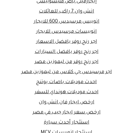
إيجارمينى باص متيسوبيشى
اتش وان 7 راكب للعائلات
اتوبيس مرسيدس 600 للايجار
اتوبيسات مرسيدس للايجار
اجر رنج روفر بافضل الاسعار
اجر رنج روفر بافضل السيارات
اجر رنج روفر من ليموزين مصر
اجر مرسيدس جي كلاس من ليموزين مصر
احدث موديلات باصات يوتنج
احدث موديلات هونداي للسفر
ارخص ايجار فان اتش وان
ارخص سعر ايجار جيب في مصر
استئجار أحدث سيارة
استئجار اتوبيسات MCV