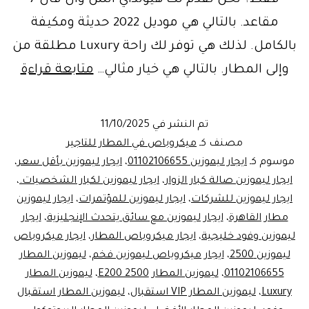
فقط؟ نحن نقدم لك هيونداي اتش وان فان 7
مقاعد. بالتالي هي موديل 2022 حديثة ومكيفة
بالكامل. لذلك هي توفر لك راحة Luxury مطلقة من
احج
وإلى المطار. بالتالي هي خيار مثالي…
متابعة قراءة
الآن:
ايجار
تم النشر في
11/10/2025
ميك
مصنف كـ
ميكروباص في المطار للتاجير
المط
موسوم كـ
ايجار ليموزين 01102106655
،
ايجار ليموزين بأقل سعر
،
ايجار ليموزين صالة كبار الزوار
،
ايجار ليموزين لكبار الشخصيات.
،
بـ
ايجار ليموزين للشركات
،
ايجار ليموزين للمؤتمرات
،
ايجار ليموزين
999
مطار القاهرة
،
ايجار ليموزين مع سائق يتحدث الإنجليزية
،
ايجار
جنيه
ليموزين وفود خليجية
،
ايجار ميكروباص المطار
،
ايجار ميكروباص
ليموزين 2500
،
ايجار ميكروباص ليموزين فخم
،
ليموزين المطار
فقط
01102106655
،
ليموزين المطار E200 2500
،
ليموزين المطار
ليمو
Luxury
،
ليموزين المطار VIP استقبال
،
ليموزين المطار استقبال
المط