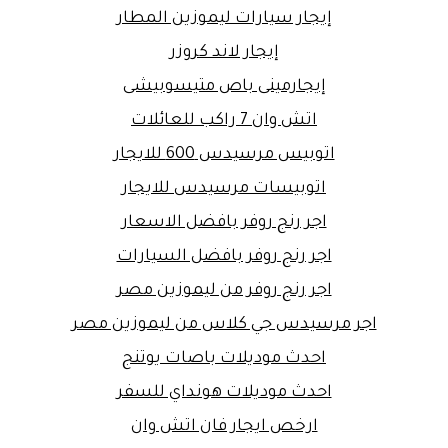
إيجار سيارات ليموزين المطار
إيجار لاند كروزر
إيجارمينى باص متيسوبيشى
اتش وان 7 راكب للعائلات
اتوبيس مرسيدس 600 للايجار
اتوبيسات مرسيدس للايجار
اجر رنج روفر بافضل الاسعار
اجر رنج روفر بافضل السيارات
اجر رنج روفر من ليموزين مصر
اجر مرسيدس جي كلاس من ليموزين مصر
احدث موديلات باصات يوتنج
احدث موديلات هونداي للسفر
ارخص ايجار فان اتش وان