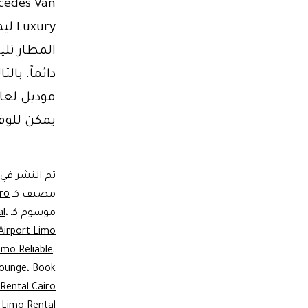
ury
دائماً. با
يمكن للوف
تم النشر في
مصنف كـ
iro
موسوم كـ
،
al
Airport Limo
imo Reliable
،
Lounge
،
Book
Rental Cairo
،
Limo Rental