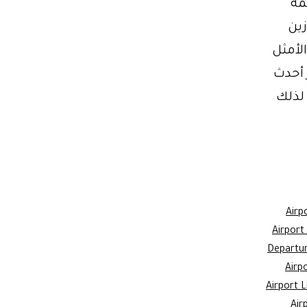
س فيانو 7 مقاعد 2025 – قمة
زين
 هي الخيار الأمثل
 أحدث
. لذلك
Airp
Airport
Departu
Airp
Airport 
Air