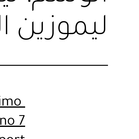
ليموزين ا
Limo
no 7