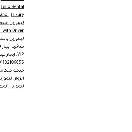
،
Limo Rental
iano.
،
Luxury
ليموزين استقبا
l with Driver
ليموزين بالس
سائق
،
ايجار
VIP
،
ايجار لي
01102106655
خدمة متكامل
الزوار
،
ليموزين
ليموزين المط