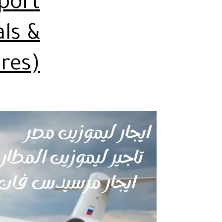
rport
als &
res)