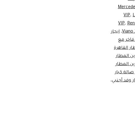
Mercede
VIP
،
L
،
Ren
،
ايجار
 فاخر مع
ار القاهرة
ين المطار
ين المطار
صالة كبار
ر وفد أجنبي
،