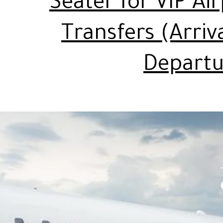
Seater for VIP Ai
Transfers (Arriv
Departu