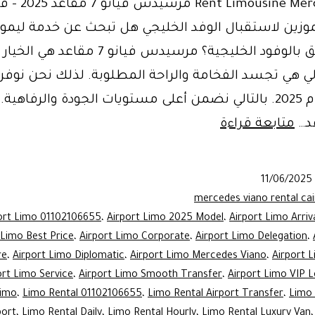
Rent Limousine Mercedes Van مرسيد
Lux ليموزين لاستقبال الوفد الخليجي هل تبحث عن خدمة ليمو
المطار تليق بالوفود الخليجية؟ مرسيدس فيانو 7 مقاعد
لتالي هي تجسد الفخامة والراحة المطلوبة. لذلك نحن نوفر
موديل لعام 2025. بالتالي نضمن أعلى مستويات الجودة والرفاهية
Book
د…
متابعة قراءة
Now!
Luxury
11/06/2025
Limo
mercedes viano rental ca
Service:
ort Limo 01102106655
،
Airport Limo 2025 Model
،
Airport Limo Arriv
 Limo Best Price
،
Airport Limo Corporate
،
Airport Limo Delegation
،
Mercedes
re
،
Airport Limo Diplomatic
،
Airport Limo Mercedes Viano
،
Airport L
Viano
ort Limo Service
،
Airport Limo Smooth Transfer
،
Airport Limo VIP 
7
Limo
،
Limo Rental 01102106655
،
Limo Rental Airport Transfer
،
Limo 
port
،
Limo Rental Daily
،
Limo Rental Hourly
Seater
،
Limo Rental Luxury Van