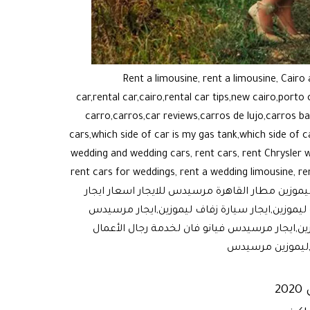
Rent a limousine, rent a limousine, Cairo
car,rental car,cairo,rental car tips,new cairo,porto cairo mall,compra
carro,carros,car reviews,carros de lujo,carros b
cars,which side of car is my gas tank,which side of 
wedding and wedding cars, rent cars, rent Chrysler w
rent cars for weddings, rent a wedding limousine, re
cars, the latest wedding and wedding cars for rent, renting Mercedes cars, renting luxury cars, renting cars, wedd,ليموزين مطار القاهرة مرسيدس للايجار اسعار ايجار
ليموزين,ايجار سيارة زفاف ليموزين,ايجار مرسيدس
ين,ايجار مرسيدس فيانو فان لخدمة رجال الأعمال
وكاله ايجار ليموزين إيجار سيارات ليموزين BMW X6 في مصر موديل 2020