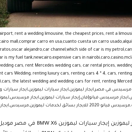
 airport, rent a wedding limousine, the cheapest prices, rent a limou
https://limousinee وكاله ايجار ليموزين,r carro en usa,cuanto cuesta un carro usado,alquilar un
aratos,oscar alejandro,car channel,which side of car is my petrol,ca
car is my fuel tank,newcairo,expensive cars in nairobi,caro,casino,mc
edding cars, rent Mercedes wedding cars, car rental prices, wedding
nt cars Wedding, renting luxury cars, renting cars 4 * 4, cars, renti
ing
سيدس في مصر,ايجار ليموزين,ايجار سيارات ليموزين,ايجار سيارات و 
,ايجار مرسيدس فيانو|فان,إيجار سيارات ليموزين,ايجار مرسيدس,ليموز
ق لخدمات ليموزين,مرسيدس,ايجار,ليموزين مرسيدس