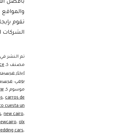
تقوم بإيجا
الشركات الت
تم النشر في
مصنف كـ
ice
ايجار مرسيدس 0
يومي
،
مرسيدس
موسوم كـ
bmw 
os
،
carros de
to cuesta un
s
،
new cairo
،
olx سيارات ايجار لاند كروزر
،
newcairo
wedding cars
،