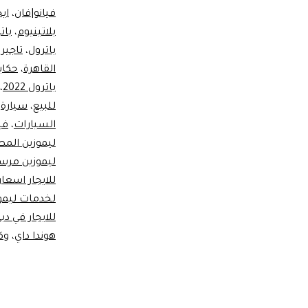
فيانو|فان
،
اي
بلاتينيوم
،
بات
باترول
،
تاجير 
القاهرة
،
حكاي
باترول 2022
،
للبيع
،
سيارة
،
السيارات
،
في
ليموزين المطا
ليموزين مرسي
للايجار اسعا
لخدمات ليمو
للايجار في دب
هوندا داي
،
وكا