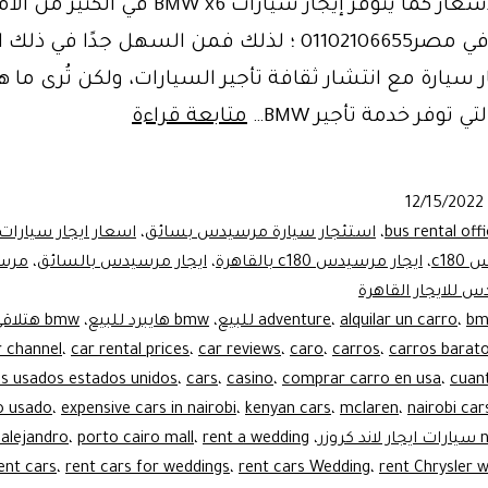
بأفضل الأسعار كما يتوفر إيجار سيارات BMW x6 في الكثي
والمواقع في مصر01102106655 ؛ لذلك فمن السهل جدًا في
ر سيارة مع انتشار ثقافة تأجير السيارات، ولكن تُرى ما
Limousine
ي توفر خدمة تأجير BMW…
متابعة قراءة
rental
Agencyوكاله
12/15/2022
ايجار
bus rental off
،
استئجار سيارة مرسيدس بسائق
،
اسعار ايجار سيار
ليموزين
c18
،
ايجار مرسيدس c180 بالقاهرة
،
ايجار مرسيدس بالسائق
،
مرسي
 للايجار القاهرة
للبيع
،
alquilar un carro
،
adventure
،
bmw هايبرد للبيع
،
bmw هتلاقى
r channel
،
car rental prices
،
car reviews
،
caro
،
carros
،
carros barat
s usados estados unidos
،
cars
،
casino
،
comprar carro en usa
،
cuan
o usado
،
expensive cars in nairobi
،
kenyan cars
،
mclaren
،
nairobi car
 alejandro
،
porto cairo mall
،
rent a wedding
،
ent cars
،
rent cars for weddings
،
rent cars Wedding
،
rent Chrysler 