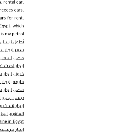
s
،
rental car
،
rcedes cars
،
ars for rent
،
 Egypt
،
which
 is my petrol
أطول نيسان ب
سعر ايجار سيا
مصر
،
اسعار ا
ايجار احدث توي
كروزر
،
ايجار 
فارهه
،
ايجار 
مصر
،
ايجار 
نيسان باترول
ايجار لاند كرو
القاهرة
،
sine in Egypt
ايجار مرسيد