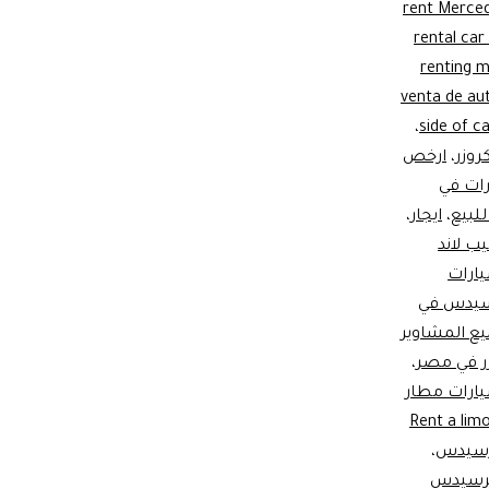
rent Merce
rental car 
renting 
venta de au
،
side of ca
كروزر
،
ارخص
رات في
للبيع
،
ايجار
،
يب لاند
يارات
رسيدس في
ميع المشاوير
وزر في مصر
،
سيارات مطار
Rent a limousine; ;
مرسيدس
،
مرسيدس