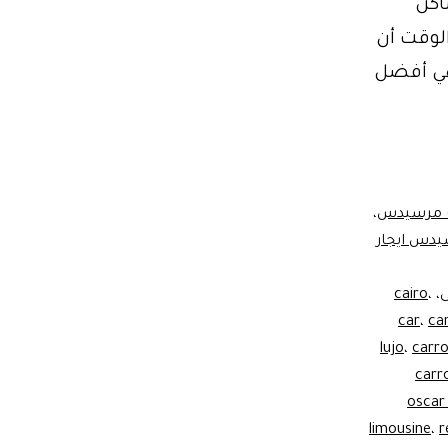
ر من الأماكن
 ذلك الوقت أن
 هي أفضل
ات مرسيدس
،
دس ايجار
cairo
،
،
car
،
ca
lujo
،
carro
carr
oscar
limousine
،
r