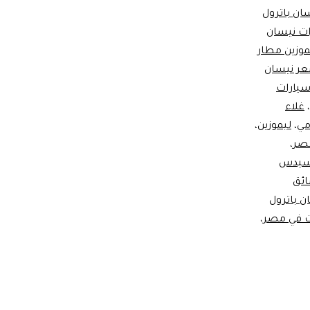
سان باترول
ات نيسان
موزين مطار
ر نيسان
يارات
،
غلاء
ومي
،
ليموزين
،
مصر
،
رسيدس
ار بسائق
ن باترول
ات في مصر
،